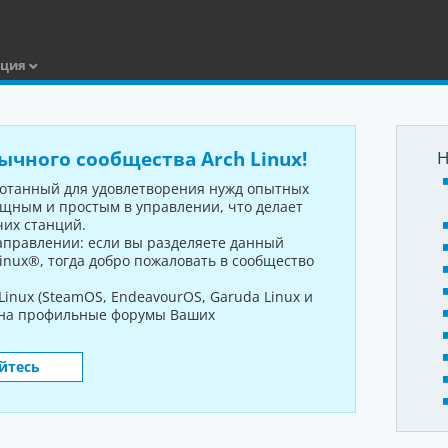
ация
ычного сообщества Arch Linux!
Н
аботанный для удовлетворения нужд опытных
ощным и простым в управлении, что делает
чих станций.
направлении: если вы разделяете данный
inux®, тогда добро пожаловать в сообщество
inux (SteamOS, EndeavourOS, Garuda Linux и
 на профильные форумы Ваших
йтесь