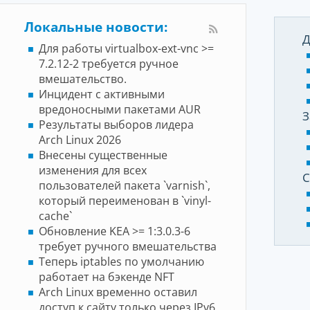
Локальные новости:
Д
Для работы virtualbox-ext-vnc >=
7.2.12-2 требуется ручное
вмешательство.
Инцидент с активными
вредоносными пакетами AUR
З
Результаты выборов лидера
Arch Linux 2026
Внесены существенные
изменения для всех
С
пользователей пакета `varnish`,
который переименован в `vinyl-
cache`
Обновление KEA >= 1:3.0.3-6
требует ручного вмешательства
Теперь iptables по умолчанию
работает на бэкенде NFT
Arch Linux временно оставил
доступ к сайту только через IPv6