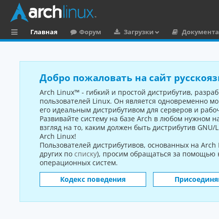
Главная
Форум
Загрузки
Документ
ы
ст
р
Добро пожаловать на сайт русскояз
ы
Arch Linux™ - гибкий и простой дистрибутив, разр
пользователей Linux. Он является одновременно м
й
его идеальным дистрибутивом для серверов и рабо
Развивайте систему на базе Arch в любом нужном 
д
взгляд на то, каким должен быть дистрибутив GNU/L
ос
Arch Linux!
Пользователей дистрибутивов, основанных на Arch L
ту
других по
списку
), просим обращаться за помощью
операционных систем.
п
Кодекс поведения
Присоединя