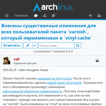
Главная
с
о
аг
о
х
ег
Внесены существенные изменения для
ы
ру
ру
ку
о
и
всех пользователей пакета `varnish`,
л
м
зк
м
д
ст
который переименован в `vinyl-cache`
к
и
е
р
Поиск
Ответить
и
н
а
2 сообщения • Страница
1
из
1
та
ц
vall
Администрация
ц
и
026-05-25 - Свен-Хендрик Хаазе
и
я
Проект Varnish сменил
название на Vinyl Cache
. После этого
я
переименования мы сделали
новый пакет vinyl-cache
. В результате
этого обновления произойдут изменения,
нарушающие обратную совместимость
. Поэтому пользователям
рекомендуется изучить эти изменения и то, как они на них
повлияют, прежде чем вносить эти самые изменения. Все ссылки
на "varnish" были изменены на "vinyl" во всех исполняемых файлах