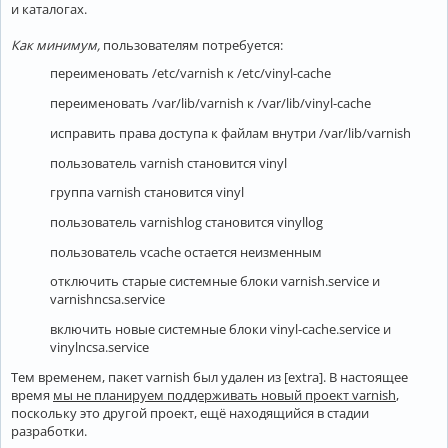
и каталогах.
Как минимум,
пользователям потребуется:
переименовать /etc/varnish к /etc/vinyl-cache
переименовать /var/lib/varnish к /var/lib/vinyl-cache
исправить права доступа к файлам внутри /var/lib/varnish
пользователь varnish становится vinyl
группа varnish становится vinyl
пользователь varnishlog становится vinyllog
пользователь vcache остается неизменным
отключить старые системные блоки varnish.service и
varnishncsa.service
включить новые системные блоки vinyl-cache.service и
vinylncsa.service
Тем временем, пакет varnish был удален из [extra]. В настоящее
время
мы не планируем поддерживать новый проект varnish
,
поскольку это другой проект, ещё находящийся в стадии
разработки.