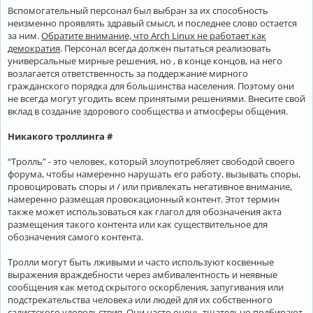
Вспомогательный персонал был выбран за их способность
неизменно проявлять здравый смысл, и последнее слово остается
за ним.
Обратите внимание, что Arch Linux не работает как
демократия
. Персонал всегда должен пытаться реализовать
универсальные мирные решения, но , в конце концов, на него
возлагается ответственность за поддержание мирного
гражданского порядка для большинства населения. Поэтому они
не всегда могут угодить всем принятыми решениями. Внесите свой
вклад в создание здорового сообщества и атмосферы общения.
Никакого троллинга #
“Тролль” - это человек, который злоупотребляет свободой своего
форума, чтобы намеренно нарушать его работу, вызывать споры,
провоцировать споры и / или привлекать негативное внимание,
намеренно размещая провокационный контент. Этот термин
также может использоваться как глагол для обозначения акта
размещения такого контента или как существительное для
обозначения самого контента.
Тролли могут быть лживыми и часто используют косвенные
выражения враждебности через амбивалентность и неявные
сообщения как метод скрытого оскорбления, запугивания или
подстрекательства человека или людей для их собственного
садистского удовольствия. Они часто очень тщательно подбирают