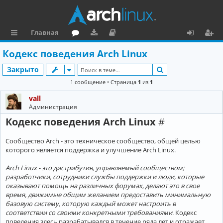
Главная
с
о
аг
о
х
ег
Кодекс поведения Arch Linux
ы
ру
ру
ку
о
и
Поиск
Закрыто
л
м
зк
м
д
ст
1 сообщение • Страница
1
из
1
к
и
е
р
vall
и
н
а
Администрация
Кодекс поведения Arch Linux
#
та
ц
ц
и
Сообщество Arch - это техническое сообщество, общей целью
которого является поддержка и улучшение Arch Linux.
и
я
я
Arch Linux - это дистрибутив, управляемый сообществом;
разработчики, сотрудники службы поддержки и люди, которые
оказывают помощь на различных форумах, делают это в свое
время, движимые общим желанием предоставить минимальную
базовую систему, которую каждый может настроить в
соответствии со своими конкретными требованиями
. Кодекс
поведения здесь разрабатывался в течение ряда лет и отражает