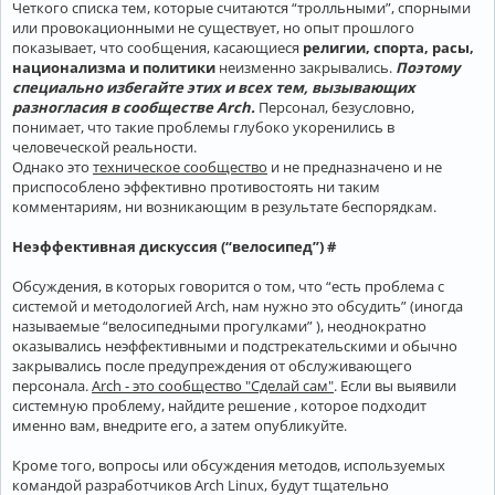
Четкого списка тем, которые считаются “тролльными”, спорными
или провокационными не существует, но опыт прошлого
показывает, что сообщения, касающиеся
религии, спорта, расы,
национализма и политики
неизменно закрывались.
Поэтому
специально избегайте этих и всех тем, вызывающих
разногласия в сообществе Arch.
Персонал, безусловно,
понимает, что такие проблемы глубоко укоренились в
человеческой реальности.
Однако это
техническое сообщество
и не предназначено и не
приспособлено эффективно противостоять ни таким
комментариям, ни возникающим в результате беспорядкам.
Неэффективная дискуссия (“велосипед”) #
Обсуждения, в которых говорится о том, что “есть проблема с
системой и методологией Arch, нам нужно это обсудить” (иногда
называемые “велосипедными прогулками” ), неоднократно
оказывались неэффективными и подстрекательскими и обычно
закрывались после предупреждения от обслуживающего
персонала.
Arch - это сообщество "Сделай сам"
. Если вы выявили
системную проблему, найдите решение , которое подходит
именно вам, внедрите его, а затем опубликуйте.
Кроме того, вопросы или обсуждения методов, используемых
командой разработчиков Arch Linux, будут тщательно