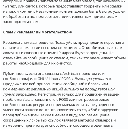
авторским правом / запатентованных материалов, так называемых
“warez”, или сайтов, которые предоставляют торренты или ссылки
на такой контент. Незаконный контент должен быть быстро удален
и обработан в полном соответствии с известным применимым
законодательством.
Спам / Реклама/ Вымогательство #
Рассылка спама запрещена. Пожалуйста, предупредите персонал о
наличии спама, если вы с ним столкнетесь. Оскорбительные спам-
аккаунты и связанные с ними IP-адреса будут запрещены. Не
отвечайте на сообщения со спамом, так как это увеличивает объем
работы, необходимой для их очистки.
Публичность, если она связана с Arch (как проектом или
сообществом) или GNU / Linux / FOSS,
обычно разрешается.
Продвижение веб-приглашений, сообщений в блогах или
коммерческих рекламных акций
активно не поощряется или
прямо запрещено.
Регистрация только для продвижения вашей
проблемы / дела, связанного с FOSS или нет, рассматривает
сообщество как ресурс и неприемлема; если вы не уверены в
уместности вашего контента, свяжитесь со службой поддержки
перед публикацией. Также имейте в виду, что размещение
сокращенных / скрытых ссылок является методом спамеров и
намеренно препятствует способности сообществ оценивать