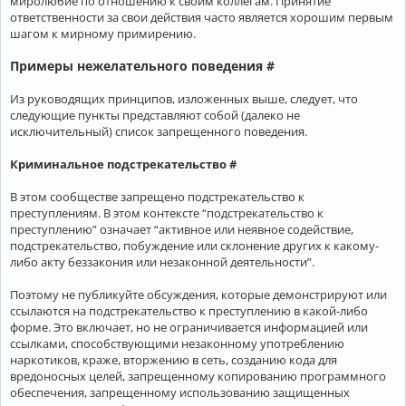
миролюбие по отношению к своим коллегам. Принятие
ответственности за свои действия часто является хорошим первым
шагом к мирному примирению.
Примеры нежелательного поведения #
Из руководящих принципов, изложенных выше, следует, что
следующие пункты представляют собой (далеко не
исключительный) список запрещенного поведения.
Криминальное подстрекательство #
В этом сообществе запрещено подстрекательство к
преступлениям. В этом контексте “подстрекательство к
преступлению” означает “активное или неявное содействие,
подстрекательство, побуждение или склонение других к какому-
либо акту беззакония или незаконной деятельности”.
Поэтому не публикуйте обсуждения, которые демонстрируют или
ссылаются на подстрекательство к преступлению в какой-либо
форме. Это включает, но не ограничивается информацией или
ссылками, способствующими незаконному употреблению
наркотиков, краже, вторжению в сеть, созданию кода для
вредоносных целей, запрещенному копированию программного
обеспечения, запрещенному использованию защищенных