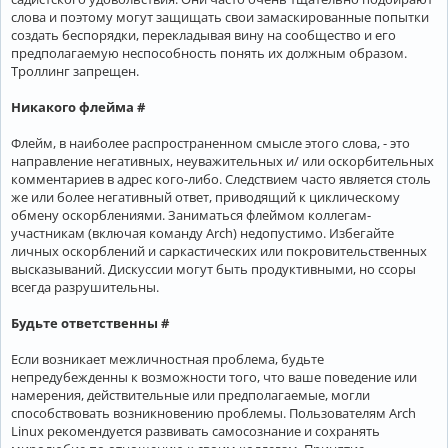
слова и поэтому могут защищать свои замаскированные попытки
создать беспорядки, перекладывая вину на сообщество и его
предполагаемую неспособность понять их должным образом.
Троллинг запрещен.
Никакого флейма #
Флейм, в наиболее распространенном смысле этого слова, - это
направление негативных, неуважительных и/ или оскорбительных
комментариев в адрес кого-либо. Следствием часто является столь
же или более негативный ответ, приводящий к циклическому
обмену оскорблениями. Заниматься флеймом коллегам-
участникам (включая команду Arch) недопустимо. Избегайте
личных оскорблений и саркастических или покровительственных
высказываний. Дискуссии могут быть продуктивными, но ссоры
всегда разрушительны.
Будьте ответственны #
Если возникает межличностная проблема, будьте
непредубежденны к возможности того, что ваше поведение или
намерения, действительные или предполагаемые, могли
способствовать возникновению проблемы. Пользователям Arch
Linux рекомендуется развивать самосознание и сохранять