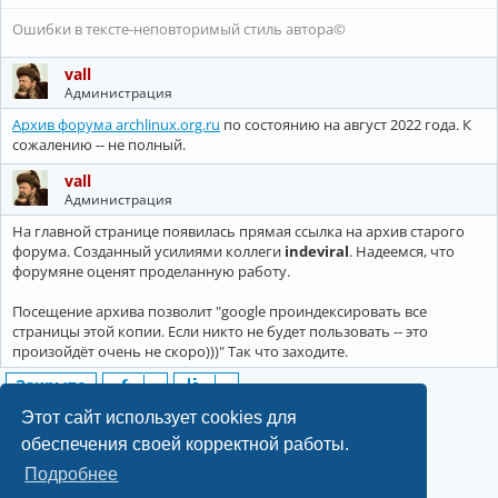
Ошибки в тексте-неповторимый стиль автора©
vall
Администрация
Архив форума archlinux.org.ru
по состоянию на август 2022 года. К
сожалению -- не полный.
vall
Администрация
На главной странице появилась прямая ссылка на архив старого
форума. Созданный усилиями коллеги
indeviral
. Надеемся, что
форумяне оценят проделанную работу.
Посещение архива позволит "google проиндексировать все
страницы этой копии. Если никто не будет пользовать -- это
произойдёт очень не скоро)))" Так что заходите.
Закрыто
3 сообщения • Страница
1
из
1
Этот сайт использует cookies для
обеспечения своей корректной работы.
Подробнее
©2022-2026, Русскоязычное сообщество Arch Linux.