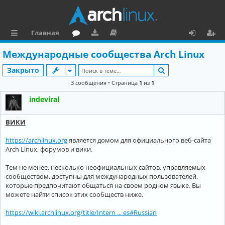
Главная
с
о
аг
о
х
ег
Международные сообщества Arch Linux
ы
ру
ру
ку
о
и
Поиск
Закрыто
л
м
зк
м
д
ст
3 сообщения • Страница
1
из
1
к
и
е
р
indeviral
и
н
а
ВИКИ
та
ц
ц
и
https://archlinux.org
является домом для официального веб-сайта
Arch Linux, форумов и вики.
и
я
Тем не менее, несколько неофициальных сайтов, управляемых
я
сообществом, доступны для международных пользователей,
которые предпочитают общаться на своем родном языке. Вы
можете найти список этих сообществ ниже.
https://wiki.archlinux.org/title/Intern ... es#Russian