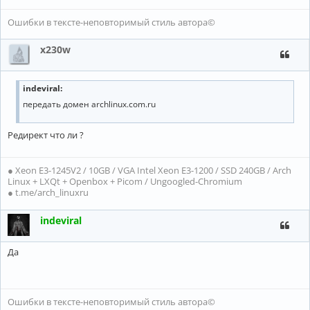
Ошибки в тексте-неповторимый стиль автора©
x230w
indeviral
:
передать домен archlinux.com.ru
Редирект что ли ?
● Xeon E3-1245V2 / 10GB / VGA Intel Xeon E3-1200 / SSD 240GB / Arch
Linux + LXQt + Openbox + Picom / Ungoogled-Chromium
● t.me/arch_linuxru
indeviral
Да
Ошибки в тексте-неповторимый стиль автора©