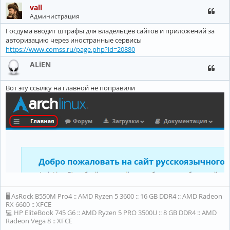
vall
Администрация
Госдума вводит штрафы для владельцев сайтов и приложений за
авторизацию через иностранные сервисы
https://www.comss.ru/page.php?id=20880
ALiEN
Вот эту ссылку на главной не поправили
🖥 AsRock B550M Pro4 :: AMD Ryzen 5 3600 :: 16 GB DDR4 :: AMD Radeon
RX 6600 :: XFCE
💻 HP EliteBook 745 G6 :: AMD Ryzen 5 PRO 3500U :: 8 GB DDR4 :: AMD
Radeon Vega 8 :: XFCE