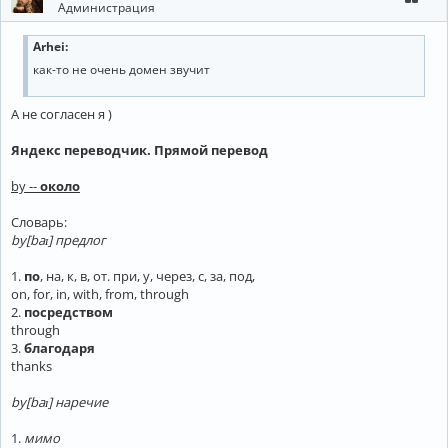
Администрация
Arhei:
как-то не очень домен звучит
А не согласен я )
Яндекс переводчик. Прямой перевод
by --
около
Словарь:
by[baɪ] предлог
1.
по
, на, к, в, от. при, у, через, с, за, под,
on, for, in, with, from, through
2.
посредством
through
3.
благодаря
thanks
by[baɪ] наречие
1.
мимо