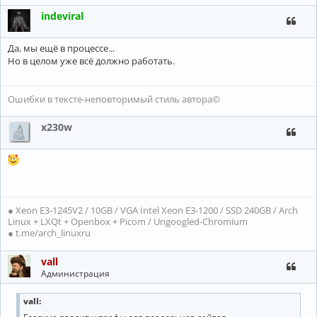
indeviral
Да, мы ещё в процессе...
Но в целом уже всё должно работать.
Ошибки в тексте-неповторимый стиль автора©
x230w
● Xeon E3-1245V2 / 10GB / VGA Intel Xeon E3-1200 / SSD 240GB / Arch
Linux + LXQt + Openbox + Picom / Ungoogled-Chromium
● t.me/arch_linuxru
vall
Администрация
vall: