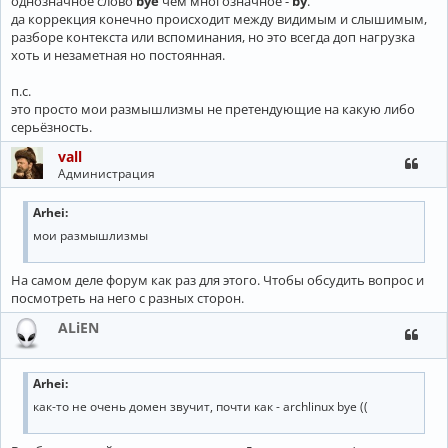
однозначное слово
bye
чем многозначное -
by
.
да коррекция конечно происходит между видимым и слышимым,
разборе контекста или вспоминания, но это всегда доп нагрузка
хоть и незаметная но постоянная.
п.с.
это просто мои размышлизмы не претендующие на какую либо
серьёзность.
vall
Администрация
Arhei:
мои размышлизмы
На самом деле форум как раз для этого. Чтобы обсудить вопрос и
посмотреть на него с разных сторон.
ALiEN
Arhei
:
как-то не очень домен звучит, почти как - archlinux bye ((