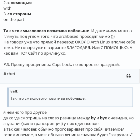
2.
с помощью
with
3.
со стороны
on the part
Так что смыслового позитива побольше
. И даже
мимо
можно
глянуть под углом того, что archbased проходят мимо )))
Не говоря уже что прямой перевод: ОКОЛО Arch Linux вполне себе
тема. Не говоря уже о варианте БЛАГОДАРЯ. Или С ПОМОЩЬЮ. А
как вам ПО? Сайт по арчлинукс.
P.S. Прошу прощения за Caps Lock, но вопрос не праздный.
Arhei
vall:
Так что смыслового позитива побольше.
я немного про другое
да когда смотришь на слово разница между
by
и
bye
очевидна, но
звучание(как и транскрипция) у них одинаковое.
а так как человек обычно проговаривает про себя читаемое/
вспоминаемое, а мозг обычно ленив и сначала будет "загружать"