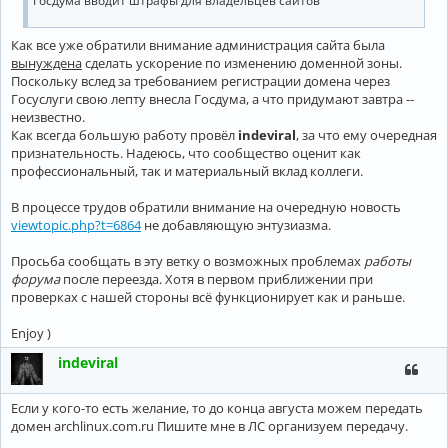
Госдума вводит штрафы для владельцев сайтов
Как все уже обратили внимание администрация сайта была
вынуждена
сделать ускорение по изменению доменной зоны.
Поскольку вслед за требованием регистрации домена через
Госуслуги свою лепту внесла Госдума, а что придумают завтра --
неизвестно.
Как всегда большую работу провёл
indeviral
, за что ему очередная
признательность. Надеюсь, что сообщество оценит как
профессиональный, так и материальный вклад коллеги.
В процессе трудов обратили внимание на очередную новость
viewtopic.php?t=6864
не добавляющую энтузиазма.
Просьба сообщать в эту ветку о возможных проблемах
работы
форума
после переезда. Хотя в первом приближении при
проверках с нашей стороны всё функционирует как и раньше.
Enjoy )
indeviral
Если у кого-то есть желание, то до конца августа можем передать
домен archlinux.com.ru Пишите мне в ЛС организуем передачу.