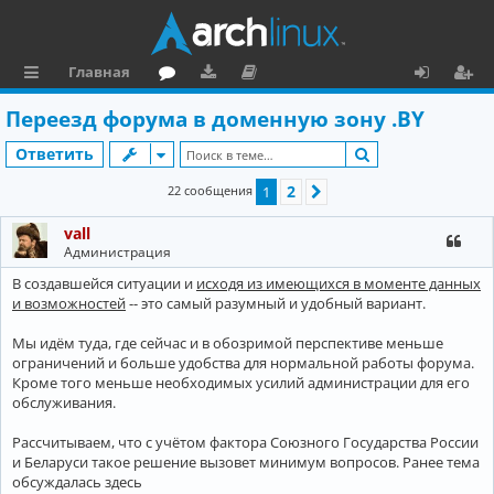
Главная
с
о
аг
о
х
ег
Переезд форума в доменную зону .BY
ы
ру
ру
ку
о
и
Поиск
Ответить
л
м
зк
м
д
ст
2
22 сообщения
1
След.
к
и
е
р
vall
и
н
а
Администрация
та
ц
В создавшейся ситуации и
исходя из имеющихся в моменте данных
ц
и
и возможностей
-- это самый разумный и удобный вариант.
и
я
Мы идём туда, где сейчас и в обозримой перспективе меньше
ограничений и больше удобства для нормальной работы форума.
я
Кроме того меньше необходимых усилий администрации для его
обслуживания.
Рассчитываем, что с учётом фактора Союзного Государства России
и Беларуси такое решение вызовет минимум вопросов. Ранее тема
обсуждалась здесь