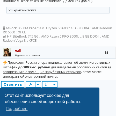
Вообще мыслей таких не возникало. Домен как домен)
Cкрытый текст
🖥 AsRock B550M Pro4 :: AMD Ryzen 5 3600 :: 16 GB DDR4 :: AMD Radeon
RX 6600 :: XFCE
💻 HP EliteBook 745 G6 :: AMD Ryzen 5 PRO 3500U :: 8 GB DDR4 :: AMD
Radeon Vega 8 :: XFCE
vall
Администрация
Президент России вчера подписал закон об административных
штрафах
до 700 тыс. рублей
для владельцев российских сайтов
за
авторизацию с помощью зарубежных сервисов
, в том числе
иностранной электронной почты.
Ответить
2
22 сообщения
1
След.
Этот сайт использует cookies для
обеспечения своей корректной работы.
Подробнее
©2022-2026, Русскоязычное сообщество Arch Linux.