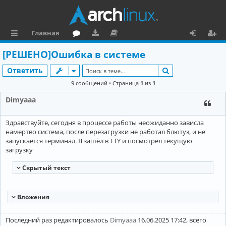
Главная
с
о
аг
о
х
ег
[РЕШЕНО]Ошибка в системе
ы
ру
ру
ку
о
и
Поиск
Ответить
л
м
зк
м
д
ст
9 сообщений • Страница
1
из
1
к
и
е
р
Dimyaaa
и
н
а
Здравствуйте, сегодня в процессе работы неожиданно зависла
та
ц
намертво система, после перезагрузки не работал блютуз, и не
ц
и
запускается терминал. Я зашёл в TTY и посмотрел текущую
загрузку
и
я
Cкрытый текст
я
Вложения
Последний раз редактировалось
Dimyaaa
16.06.2025 17:42, всего