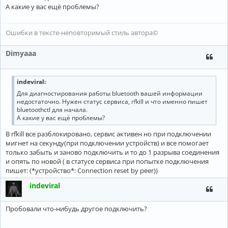
А какие у вас ещё проблемы?
Ошибки в тексте-неповторимый стиль автора©
Dimyaaa
indeviral
:
Для диагностирования работы bluetooth вашей информации
недостаточно. Нужен статус сервиса, rfkill и что именно пишет
bluetoothctl для начала.
А какие у вас ещё проблемы?
В rfkill все разблокировано, сервис активен но при подключении
мигнет на секунду(при подключении устройств) и все помогает
только забыть и заново подключить и то до 1 разрыва соединения
и опять по новой ( в статусе сервиса при попытке подключения
пишет: (*устройство*: Connection reset by peer))
indeviral
Пробовали что-нибудь другое подключить?