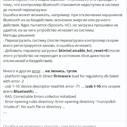
тому, что контроллер Bluetooth становится недоступен в системе
до полной перезагрузки.
Ошибка может возникать, например, при отключении наушников
Bluetooth из-за бездействия, экономии энергии или ручного
действия. Ядро пытается сбросить HCI, но загрузка прошивки не
удаётся, из-за чего устройство исчезает из системы.
Методы решения:
- Перезагрузить систему (после перезагрузки контроллер скорее
всего регистрируется заново, и ошибка исчезает).
- Добавить параметр загрузки:
btintel.enable_hci_reset=0
(после
этого устройство не переходит в состояние сбоя даже после
отключений и бездействия).
Много и других
error
…
не ленись, гугли
- platform regulatory.0: Direct
firmware
load for regulatory.db failed
with error -2
- usb 1-10: device descriptor read/64, error -71 .... (
usb 1-10
это скорее
всего
Bluetooth
) ...
- RAS: Correctable Errors collector initialized
- Error opening rules directory: Error opening directory "/run/polkit-
1/rules.d": No such file or directory ...
….
Ошибки не исчезают с опытом - они просто умнеют