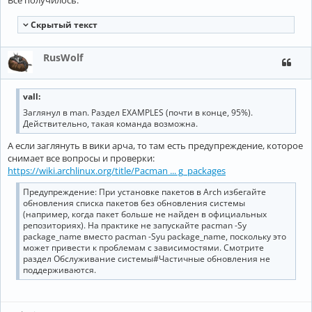
Всё получилось.
Cкрытый текст
RusWolf
vall:
Заглянул в man. Раздел EXAMPLES (почти в конце, 95%).
Действительно, такая команда возможна.
А если заглянуть в вики арча, то там есть предупреждение, которое
снимает все вопросы и проверки:
https://wiki.archlinux.org/title/Pacman ... g_packages
Предупреждение: При установке пакетов в Arch избегайте
обновления списка пакетов без обновления системы
(например, когда пакет больше не найден в официальных
репозиториях). На практике не запускайте pacman -Sy
package_name вместо pacman -Syu package_name, поскольку это
может привести к проблемам с зависимостями. Смотрите
раздел Обслуживание системы#Частичные обновления не
поддерживаются.