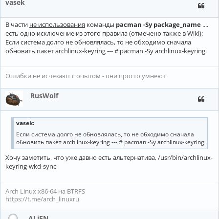
vasek
В части
не использования
команды
pacman -Sy package_name
....
есть одно исключение из этого правила (отмечено также в Wiki):
Если система долго не обновлялась, то не обходимо сначала
обновить пакет archlinux-keyring --- # pacman -Sy archlinux-keyring
Ошибки не исчезают с опытом - они просто умнеют
RusWolf
vasek:
Если система долго не обновлялась, то не обходимо сначала
обновить пакет archlinux-keyring --- # pacman -Sy archlinux-keyring
Хочу заметить, что уже давно есть альтернатива, /usr/bin/archlinux-
keyring-wkd-sync
Arch Linux x86-64 на BTRFS
https://t.me/arch_linuxru
ALiEN