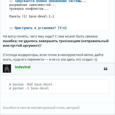
:: Запускается полное обновление системы...
разрешение зависимостей...

проверка конфликтов...

Пакеты (1) base-devel-1-1

:: Приступить к установке? [Y/n]
:: Получение пакетов...
Не могу понять, чего ему надо? С чем может быть связана
(1/1) проверка ключей                                     
(1/1) проверка целостности пакета                         
ошибка: не удалось завершить транзакцию (неправильный
ошибка: не удалось завершить транзакцию (неправильный или 
или пустой аргумент)
?
(Господа модераторы, если топик в некорректной ветке, дайте
знать, куда его перенести — я не со зла здесь это создал :-)).
indeviral
# pacman -Rdd base-devel
# pacman -S base-devel
Ошибки в тексте-неповторимый стиль автора©