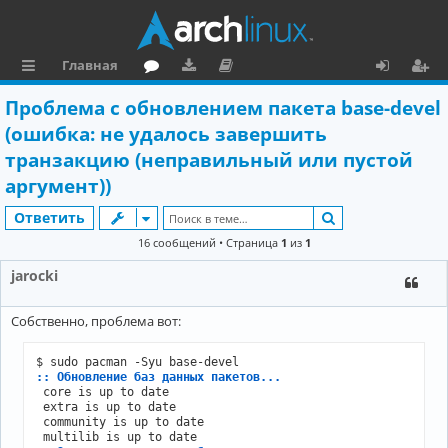
Главная
с
о
аг
о
х
ег
Проблема с обновлением пакета base-devel
ы
ру
ру
ку
о
и
(ошибка: не удалось завершить
л
м
зк
м
д
ст
транзакцию (неправильный или пустой
аргумент))
к
и
е
р
и
н
а
Поиск
Ответить
16 сообщений • Страница
1
из
1
та
ц
ц
и
jarocki
и
я
Собственно, проблема вот:
я
:: Обновление баз данных пакетов...
 core is up to date

 extra is up to date

 community is up to date
