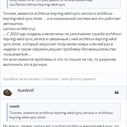
/usr/bin/archlinux-keyring-wkd-sync
Точнее, имеются archlinux-keyring-wkd-sync.service и archlinux-
keyring-wkd-sync.timer … и в нормальной системе все это работает
автоматом.
Цитата из Wiki (ru)
... С 2022года созданы и включены по умолчанию служба archlinux-
keyring-wkd-sync.service и связанный с ней archlinux-keyring-wkd-
sync.timer, который запускает получение новых ключей раз в
неделю и таким образом решает проблему без вмешательства
пользователя ...
Но если имеются проблемы и что то пошло не так, то разумнее
выполнить это в ручную.
Ошибки не исчезают с опытом - они просто умнеют
RusWolf
vasek:
Точнее, имеются archlinux-keyring-wkd-sync.service и archlinux-
keyring-wkd-sync.timer
По факту, сервис запускает /usr/bin/archlinux-keyring-wkd-sync, по