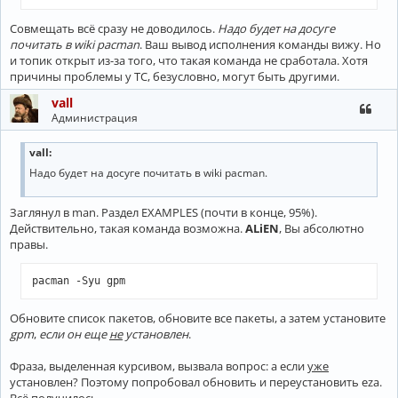
Совмещать всё сразу не доводилось.
Надо будет на досуге
почитать в wiki pacman
. Ваш вывод исполнения команды вижу. Но
и топик открыт из-за того, что такая команда не сработала. Хотя
причины проблемы у ТС, безусловно, могут быть другими.
vall
Администрация
vall:
Надо будет на досуге почитать в wiki pacman.
Заглянул в man. Раздел EXAMPLES (почти в конце, 95%).
Действительно, такая команда возможна.
ALiEN
, Вы абсолютно
правы.
pacman -Syu gpm
Обновите список пакетов, обновите все пакеты, а затем установите
gpm
,
если он еще
не
установлен
.
Фраза, выделенная курсивом, вызвала вопрос: а если
уже
установлен? Поэтому попробовал обновить и переустановить eza.