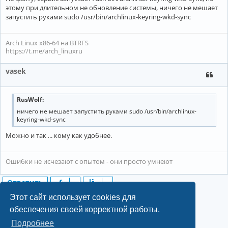
этому при длительном не обновление системы, ничего не мешает
запустить руками sudo /usr/bin/archlinux-keyring-wkd-sync
Arch Linux x86-64 на BTRFS
https://t.me/arch_linuxru
vasek
RusWolf:
ничего не мешает запустить руками sudo /usr/bin/archlinux-
keyring-wkd-sync
Можно и так ... кому как удобнее.
Ошибки не исчезают с опытом - они просто умнеют
Ответить
16 сообщений • Страница
1
из
1
Этот сайт использует cookies для
обеспечения своей корректной работы.
Подробнее