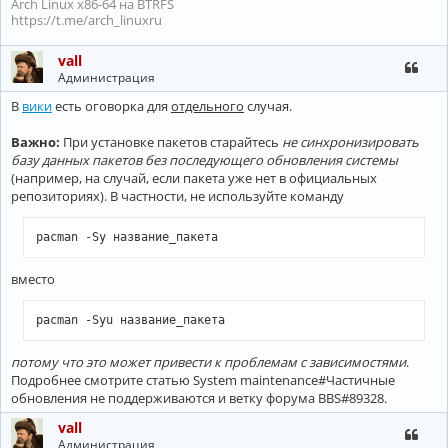
Arch Linux x86-64 на BTRFS
https://t.me/arch_linuxru
vall
Администрация
В
вики
есть оговорка для
отдельного
случая.
Важно:
При установке пакетов старайтесь
не синхронизировать
базу данных пакетов без последующего обновления системы
(например, на случай, если пакета уже нет в официальных
репозиториях). В частности, не используйте команду
pacman -Sy название_пакета 
вместо
pacman -Syu название_пакета
потому что это может привести к проблемам с зависимостями
.
Подробнее смотрите статью System maintenance#Частичные
обновления не поддерживаются и ветку форума BBS#89328.
vall
Администрация