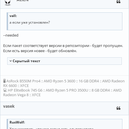
vall:
а если уже установлен?
--needed
Если пакет соответствует версии в репозитории - будет пропущен.
Если есть версия новее - будет обновлён.
Cкрытый текст
🖥 AsRock B550M Pro4 :: AMD Ryzen 5 3600 :: 16 GB DDR4 :: AMD Radeon
RX 6600 :: XFCE
💻 HP EliteBook 745 G6 :: AMD Ryzen 5 PRO 3500U :: 8 GB DDR4 :: AMD
Radeon Vega 8 :: XFCE
vasek
RusWolf:
Хочу заметить, что уже давно есть альтернатива,