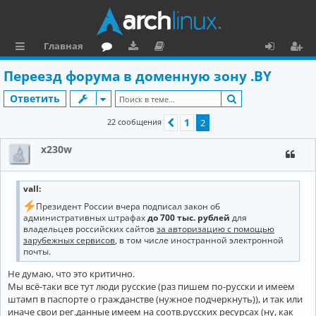
Главная
с
о
аг
о
х
ег
Переезд форума в доменную зону .BY
ы
ру
ру
ку
о
и
Поиск
Ответить
л
м
зк
м
д
ст
1
22 сообщения
Пред.
2
к
и
е
р
x230w
и
н
а
та
ц
vall
:
ц
и
Президент России вчера подписал закон об
и
я
административных штрафах
до 700 тыс. рублей
для
владельцев российских сайтов
за авторизацию с помощью
я
зарубежных сервисов
, в том числе иностранной электронной
почты.
Не думаю, что это критично.
Мы всё-таки все тут люди русские (раз пишем по-русски и имеем
штамп в паспорте о гражданстве (нужное подчеркнуть)), и так или
иначе свои рег.данные имеем на соотв.русских ресурсах (ну, как