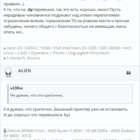
правило...).
А то, что на
.by
переехали, так это есть хорошо, имхо! Пусть
нерадивые чиновнички подумают над этими перепитиями:
ограничения всякие, торможения TG на ровном месте и прочая
лабудень, ничего общего с безопасностью не имеющая, имхо,
опять же...
● Xeon E3-1245V2 / 10GB / VGA Intel Xeon E3-1200 / SSD 240GB / Arch
Linux + LXQt + Openbox + Picom / Ungoogled-Chromium
● t.me/arch_linuxru
ALiEN
x230w:
Не думаю, что это критично.
А я думаю, что критично. Бешеный принтер уже не остановить.
И да, хорошо что переехали в .by)
🖥 AsRock B550M Pro4 :: AMD Ryzen 5 3600 :: 16 GB DDR4 :: AMD Radeon
RX 6600 :: XFCE