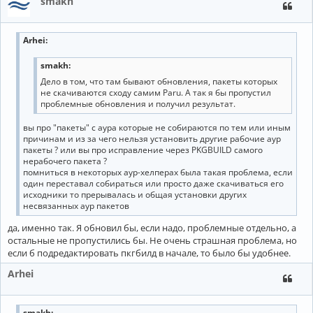
smakh
Arhei
:
smakh:
Дело в том, что там бывают обновления, пакеты которых
не скачиваются сходу самим Paru. А так я бы пропустил
проблемные обновления и получил результат.
вы про "пакеты" с аура которые не собираются по тем или иным
причинам и из за чего нельзя установить другие рабочие аур
пакеты ? или вы про исправление через PKGBUILD самого
нерабочего пакета ?
помниться в некоторых аур-хелперах была такая проблема, если
один переставал собираться или просто даже скачиваться его
исходники то прерывалась и общая установки других
несвязанных аур пакетов
да, именно так. Я обновил бы, если надо, проблемные отдельно, а
остальные не пропустились бы. Не очень страшная проблема, но
если б подредактировать пкгбилд в начале, то было бы удобнее.
Arhei
smakh: