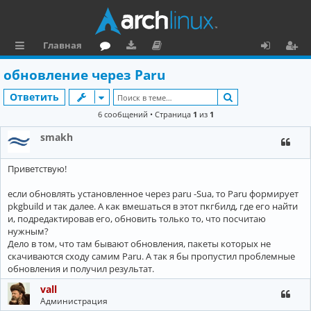
Главная
с
о
аг
о
х
ег
обновление через Paru
ы
ру
ру
ку
о
и
Поиск
Ответить
л
м
зк
м
д
ст
6 сообщений • Страница
1
из
1
к
и
е
р
smakh
и
н
а
Приветствую!
та
ц
ц
и
если обновлять установленное через paru -Sua, то Paru формирует
pkgbuild и так далее. А как вмешаться в этот пкгбилд, где его найти
и
я
и, подредактировав его, обновить только то, что посчитаю
нужным?
я
Дело в том, что там бывают обновления, пакеты которых не
скачиваются сходу самим Paru. А так я бы пропустил проблемные
обновления и получил результат.
vall
Администрация