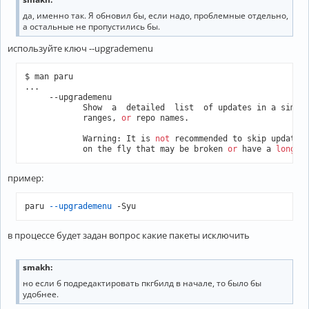
да, именно так. Я обновил бы, если надо, проблемные отдельно,
а остальные не пропустились бы.
используйте ключ --upgrademenu
$ man paru

...

     --upgrademenu

            Show  a  detailed  list  of updates in a simil
            ranges, 
or
 repo names.

            Warning: It is 
not
 recommended to skip updates
            on the fly that may be broken 
or
 have a 
long
 c
пример:
paru 
--upgrademenu
 -Syu
в процессе будет задан вопрос какие пакеты исключить
smakh:
но если б подредактировать пкгбилд в начале, то было бы
удобнее.