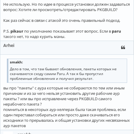
Не использую. Но по идее в процессе установки должен задаваться
вопрос: Хотите ли просмотреть/отредактировать PKGBUILD?
Как раз сейчас в связи с атакой это очень правильный подход.
P.S.
pikaur
по умолчанию показывает этот вопрос. Если в
paru
такого нет, то надо курить маны.
Arhei
smakh:
Дело в том, что там бывают обновления, пакеты которых не
скачиваются сходу самим Paru. А так я бы пропустил
проблемные обновления и получил результат.
вы про "пакеты" с аура которые не собираются по тем или иным
причинам и из за чего нельзя установить другие рабочие аур
пакеты ? или вы про исправление через PKGBUILD самого
нерабочего пакета ?
помниться в некоторых аур-хелперах была такая проблема, если
один переставал собираться или просто даже скачиваться его
исходники то прерывалась и общая установки других несвязанных
аур пакетов