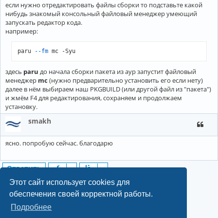
если нужно отредактировать файлы сборки то подставьте какой
нибудь знакомый консольный файловый менеджер умеющий
запускать редактор кода.
например:
paru 
--fm
 mc -Syu
здесь
paru
до начала сборки пакета из аур запустит файловый
менеджер
mc
(нужно предварительно установить его если нету)
далее в нём выбираем наш PKGBUILD (или другой файл из "пакета")
и жмём F4 для редактирования, сохраняем и продолжаем
установку.
smakh
ясно. попробую сейчас. благодарю
Ответить
6 сообщений • Страница
1
из
1
Этот сайт использует cookies для
обеспечения своей корректной работы.
Подробнее
©2022-2026, Русскоязычное сообщество Arch Linux.