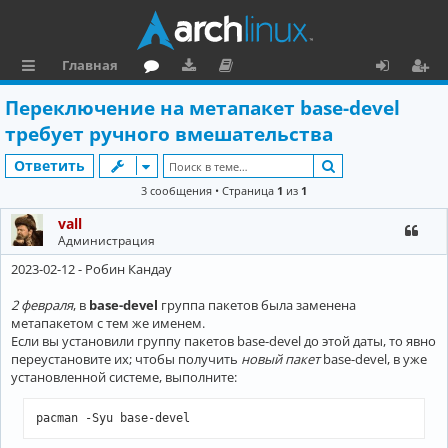
Главная
с
о
аг
о
х
ег
Переключение на метапакет base-devel
ы
ру
ру
ку
о
и
требует ручного вмешательства
л
м
зк
м
д
ст
Поиск
Ответить
к
и
е
р
3 сообщения • Страница
1
из
1
и
н
а
vall
Администрация
та
ц
2023-02-12 - Робин Кандау
ц
и
и
я
2 февраля
, в
base-devel
группа пакетов была заменена
метапакетом с тем же именем.
я
Если вы установили группу пакетов base-devel до этой даты, то явно
переустановите их; чтобы получить
новый пакет
base-devel, в уже
установленной системе, выполните:
pacman -Syu base-devel