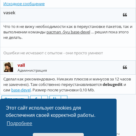
Исходное сообщение
vasek
Что то я не вижу необходимости как в переустановке пакетов, так и
выполнении команды
pacman -Syu base-devel
... решил пока этого
не делать.
Ошибки не исчезают с опытом - они просто умнеют
vall
Администрация
Сделал как рекомендовано. Никаких плюсов и минусов за 12 часов
не замечено). Там собственно переустанавливается
debugedit
и
сам
base-devel
. Размер после установки 0,10 Mb.
Ответить
3 сообщения • Страница
1
из
1
Этот сайт использует cookies для
обеспечения своей корректной работы.
Подробнее
©2022-2026, Русскоязычное сообщество Arch Linux.
Linux 6.18.40-1-lts x86_64 GNU/Linux 2026-07-26 08:48:12 |
vps reg.ru