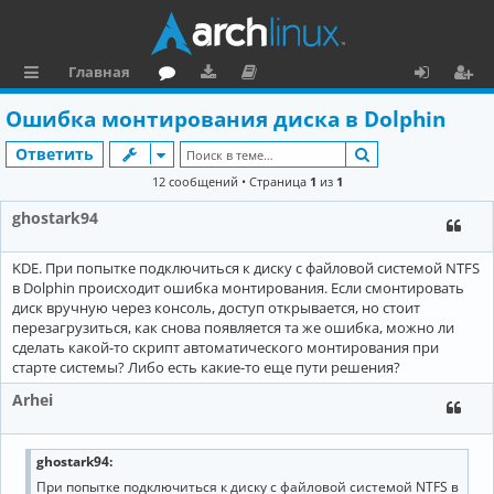
Главная
с
о
аг
о
х
ег
Ошибка монтирования диска в Dolphin
ы
ру
ру
ку
о
и
Поиск
Ответить
л
м
зк
м
д
ст
12 сообщений • Страница
1
из
1
к
и
е
р
ghostark94
и
н
а
KDE. При попытке подключиться к диску с файловой системой NTFS
та
ц
в Dolphin происходит ошибка монтирования. Если смонтировать
ц
и
диск вручную через консоль, доступ открывается, но стоит
перезагрузиться, как снова появляется та же ошибка, можно ли
и
я
сделать какой-то скрипт автоматического монтирования при
старте системы? Либо есть какие-то еще пути решения?
я
Arhei
ghostark94:
При попытке подключиться к диску с файловой системой NTFS в