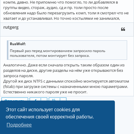
компе, давно. Не припомню что помогло, то ли добавлялся в
группы видео, стораж, аудио, сд и пр. толи просто после
обновления надо было перезагрузить комп, толи я смотрел что не
хватает и до устанавливал. Но точно костылями не занимался,
rutgerg
RusWolf:
Первый раз перед монтированием запросило пароль
пользователя, потом монтирует без запроса.
Аналогично. Даже если сначала открыть таким образом один из
разделов на диске, другие разделы на нём уже открываются без
запроса пароля.
Другой же диск NTFS с данными спокойно монтируется автоматом
(fstab) при загрузке системы с назначенными мною параметрами.
Естественно никакого пароля уже не просит.
Ответить
12 сообщений • Страница
1
из
1
Этот сайт использует cookies для
обеспечения своей корректной работы.
Подробнее
©2022-2026, Русскоязычное сообщество Arch Linux.