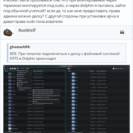
А может быть проблема в том, что при монтировании через
терминал монтируется под sudo, а через dolphin я пытаюсь зайти
под обычной учеткой? если да, то как мне предоставить права
админа можно диску? С другой стороны при установке арча я
давал права sudo пользователю
RusWolf
ghostark94:
KDE. При попытке подключиться к диску с файловой системой
NTFS в Dolphin происходит