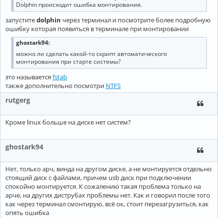
Dolphin происходит ошибка монтирования.
запустите
dolphin
через терминал и посмотрите более подробную
ошибку которая появиться в терминале при монтировании
ghostark94:
можно ли сделать какой-то скрипт автоматического
монтирования при старте системы?
это называется
fstab
также дополнительно посмотри
NTFS
rutgerg
Кроме linux больше на диске нет систем?
ghostark94
Нет, только арч, винда на другом диске, а не монтируется отдельно
стоящий диск с файлами, причем usb диск при подключении
спокойно монтируется. К сожалению такая проблема только на
арче, на других диструбах проблемы нет. Как и говорил после того
как через терминал смонтирую, всё ок, стоит перезагрузиться, как
опять ошибка