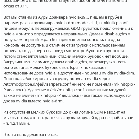
иксовой. Это вполне соответствует логике Gnome 49 на полный
отказ от X11.
Вот мы ставим из Ауры драйвера nvidia-39..., пишем в грубе в
параметрах загрузки ядра nvidia-drm.modeset=1, в mkinitcp.conf
пишем модули, перезагружаемся. GDM грузится, подключенный к
nvidia монитор определяется неправильно. Делаем disable gdm =
получаем черный экран без приглашения консоли, ни одна
консоль не доступна. В отличие от загрузки с использованием
nouveau, когда сперва на нвида мониторе буковки крупные и
потом становятся мелкими, стадии мелких буковок нет вообще.
Загрузившись с арчисо делаем enable gdm, перезагрузка - есть
окно логина, мелких буковок нет. lspci -k показывает
использование дров nvidia, а доступные - nouveau nvidia nvidia-drm.
Попытка заблокировать загрузку nouveau nvidia через
/etc/modprobe.d/файлзапрета.conf ничего не поменяла (mkinitcpio -
P делалось). Удаление в /etc/mkinitcp.conf записанных модулей
также не влияет (mkinitcpio -P делалось) - все также, используются
дрова nvidia вместо nvidia-drm.
Из отсутствия мелких буковок до окна логина GDM наводит на
мысль о том, что т.н. ранняя загрузка модулей ядра не срабатывает
- п. 1.2.1 Вики.
Что-то явно делается не так.