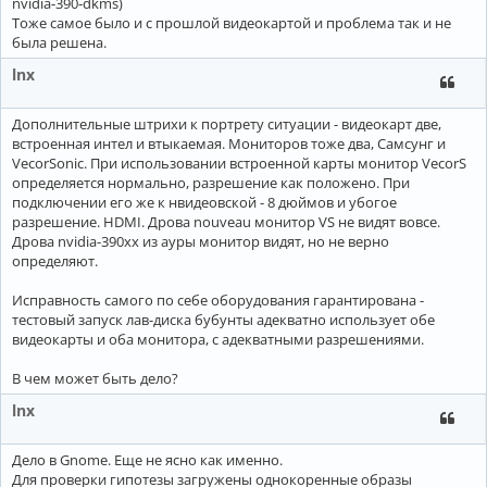
nvidia-390-dkms)
Тоже самое было и с прошлой видеокартой и проблема так и не
была решена.
lnx
Дополнительные штрихи к портрету ситуации - видеокарт две,
встроенная интел и втыкаемая. Мониторов тоже два, Самсунг и
VecorSonic. При использовании встроенной карты монитор VecorS
определяется нормально, разрешение как положено. При
подключении его же к нвидеовской - 8 дюймов и убогое
разрешение. HDMI. Дрова nouveau монитор VS не видят вовсе.
Дрова nvidia-390xx из ауры монитор видят, но не верно
определяют.
Исправность самого по себе оборудования гарантирована -
тестовый запуск лав-диска бубунты адекватно использует обе
видеокарты и оба монитора, с адекватными разрешениями.
В чем может быть дело?
lnx
Дело в Gnome. Еще не ясно как именно.
Для проверки гипотезы загружены однокоренные образы