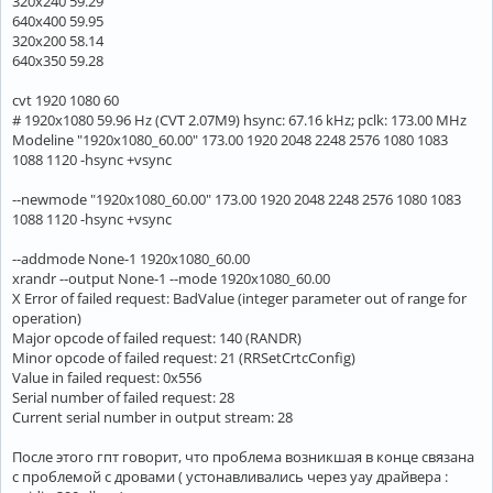
320x240 59.29
640x400 59.95
320x200 58.14
640x350 59.28
cvt 1920 1080 60
# 1920x1080 59.96 Hz (CVT 2.07M9) hsync: 67.16 kHz; pclk: 173.00 MHz
Modeline "1920x1080_60.00" 173.00 1920 2048 2248 2576 1080 1083
1088 1120 -hsync +vsync
--newmode "1920x1080_60.00" 173.00 1920 2048 2248 2576 1080 1083
1088 1120 -hsync +vsync
--addmode None-1 1920x1080_60.00
xrandr --output None-1 --mode 1920x1080_60.00
X Error of failed request: BadValue (integer parameter out of range for
operation)
Major opcode of failed request: 140 (RANDR)
Minor opcode of failed request: 21 (RRSetCrtcConfig)
Value in failed request: 0x556
Serial number of failed request: 28
Current serial number in output stream: 28
После этого гпт говорит, что проблема возникшая в конце связана
с проблемой с дровами ( устонавливались через yay драйвера :