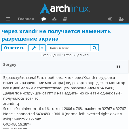
Главная
с
о
аг
о
х
ег
через xrandr не получается изменить
ы
ру
ру
ку
о
и
разрешение экрана
л
м
зк
м
д
ст
Поиск
Ответить
к
и
е
р
6 сообщений • Страница
1
из
1
и
н
а
Sergey
та
ц
Здравстуйте всем! Есть проблема, что через Xrandr не удается
ц
и
изменить разрешение монитора ( видеокарта определяет монитор
и
я
как 8 дюймовым с соответствующем разрешением в 640/480).
Делал по инструкции от гпт и на Реддите ( но они там одинковые)
я
получалось вот что:
xrandr -q
Screen 0: minimum 16 x 16, current 2006 x 768, maximum 32767 x 32767
None-1 connected 640x480+1366+0 (normal left inverted right x axis y
axis) 169mm x 127mm
640x480 59.38*+