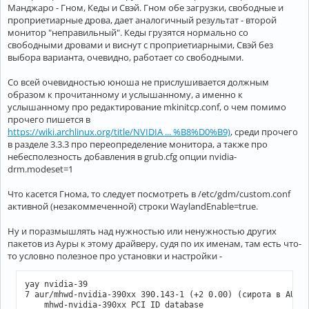
Манджаро - Гном, Кеды и Свэй. Гном обе загрузки, свободные и
проприетиарные дрова, дает аналогичный результат - второй
монитор "неправильный". Кеды грузятся нормально со
свободными дровами и виснут с проприетиарными, Свэй без
выбора варианта, очевидно, работает со свободными.
Со всей очевидностью юноша не прислушивается должным
образом к прочитанному и услышанному, а именно к
услышанному про редактирование mkinitcp.conf, о чем помимо
прочего пишется в
https://wiki.archlinux.org/title/NVIDIA ... %B8%D0%B9)
, среди прочего
в разделе 3.3.3 про переопределение монитора, а также про
небесполезность добавления в grub.cfg опции nvidia-
drm.modeset=1
Что касется Гнома, то следует посмотреть в /etc/gdm/custom.conf
активной (незакоммеченной) строки WaylandEnable=true.
Ну и поразмышлять над нужностью или ненужностью других
пакетов из Ауры к этому драйверу, судя по их именам, там есть что-
то условно полезное про установки и настройки -
yay nvidia-39

7 aur/mhwd-nvidia-390xx 390.143-1 (+2 0.00) (сирота в AUR) 
    mhwd-nvidia-390xx PCI ID database
