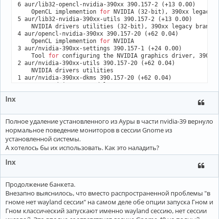
6 aur/lib32-opencl-nvidia-390xx 390.157-2 (+13 0.00) 

    OpenCL implemention 
for
 NVIDIA (32-bit), 390xx legacy b
5 aur/lib32-nvidia-390xx-utils 390.157-2 (+13 0.00) 

    NVIDIA drivers utilities (32-bit), 390xx legacy branch

4 aur/opencl-nvidia-390xx 390.157-20 (+62 0.04) 

    OpenCL implemention 
for
 NVIDIA

3 aur/nvidia-390xx-settings 390.157-1 (+24 0.00) 

    Tool 
for
 configuring the NVIDIA graphics driver, 390xx 
2 aur/nvidia-390xx-utils 390.157-20 (+62 0.04) 

    NVIDIA drivers utilities

1 aur/nvidia-390xx-dkms 390.157-20 (+62 0.04) 

    NVIDIA drivers - module sources

==> Пакеты для установки (пример: 1 2 3, 1-3 или ^4)

lnx
Полное удаление установленного из Ауры в части nvidia-39 вернуло
нормальное поведение мониторов в сессии Gnome из
установленной системы.
А хотелось бы их использовать. Как это наладить?
lnx
Продолжение банкета.
Внезапно выяснилось, что вместо распространенной проблемы "в
гноме нет wayland сессии" на самом деле обе опции запуска Гном и
Гном классический запускают именно wayland сессию, нет сессии