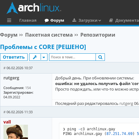
Главная
Форум
Загрузки
Документ
с
Форум
Пакетная система
Репозитории
ы
Проблемы с CORE [РЕШЕНО]
л
Поиск
Ответить
к
и
#
06.02.2026 10:37
rutgerg
Добрый день. При обновлении системы:
ошибка: не удалось получить файл 'core.
Сообщения:
154
Просто подождать, или что-то можно испра
Зарегистрирован:
04.09.2022
Последний раз редактировалось
rutgerg
06.
#
06.02.2026 11:33
vall
❯ ping 
-
c3 archlinux.gay

PING archlinux.gay (
87.251
.74
.69
) 
5