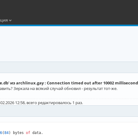
ация
db' из archlinux.gay : Connection timed out after 10002 millisecond
вить? Зеркала на всякий случай обновил - результат тот-же.
02.2026 12:58, всего редактировалось 1 раз.
6
(
84
) bytes 
of
 data.
