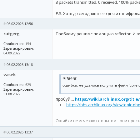
3 packets transmitted, 0 received, 100% pack
P.S. Хотя до сегодняшнего дня и с шифро
#
06.02.2026 12:56
rutgerg
Проблему решил с помощью reflector. И в
Сообщения:
154
Зарегистрирован:
04.09.2022
#
06.02.2026 13:18
vasek
rutgerg:
Сообщения:
629
ошибка: не удалось получить файл 'core.db'
Зарегистрирован:
31.08.2022
пробуй ...
https://wiki.archlinux.org/title
... + ...
https://bbs.archlinux.org/viewtopic.ph
Ошибки не исчезают с опытом - они прос
#
06.02.2026 13:37