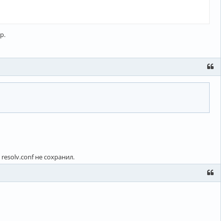
р.
esolv.conf не сохранил.