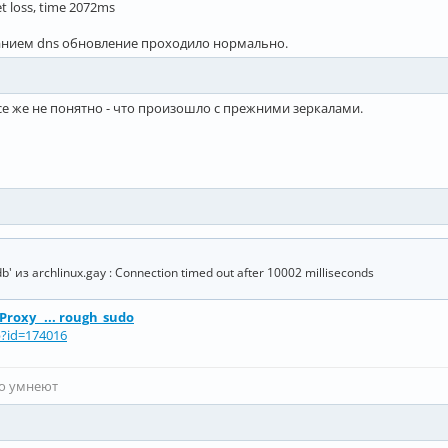
et loss, time 2072ms
ванием dns обновление проходило нормально.
се же не понятно - что произошло с прежними зеркалами.
 из archlinux.gay : Connection timed out after 10002 milliseconds
/Proxy_ ... rough_sudo
p?id=174016
то умнеют