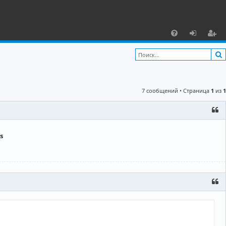
С
F
х
ег
A
о
и
Q
д
ст
7 сообщений • Страница
1
из
1
р
а
ц
s
и
я