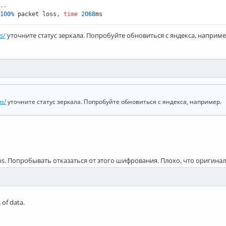
--
100
%
 packet loss, 
time
2068
ms
s/
уточните статус зеркала. Попробуйте обновиться с яндекса, наприме
us/
уточните статус зеркала. Попробуйте обновиться с яндекса, например.
. Попробывать отказаться от этого шифрования. Плохо, что оригинал r
 of data.