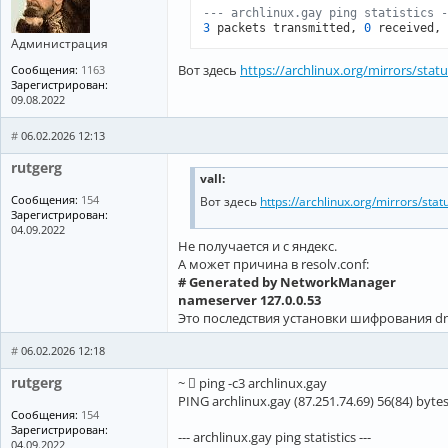
--- archlinux.gay ping statistics -
3
 packets transmitted, 
0
 received, 
Администрация
Вот здесь
https://archlinux.org/mirrors/statu
Сообщения:
1163
Зарегистрирован:
09.08.2022
#
06.02.2026 12:13
rutgerg
vall:
Сообщения:
154
Вот здесь
https://archlinux.org/mirrors/stat
Зарегистрирован:
04.09.2022
Не получается и с яндекс.
А может причина в resolv.conf:
# Generated by NetworkManager
nameserver 127.0.0.53
Это последствия установки шифрования dns
#
06.02.2026 12:18
rutgerg
~  ping -c3 archlinux.gay
PING archlinux.gay (87.251.74.69) 56(84) bytes
Сообщения:
154
Зарегистрирован:
--- archlinux.gay ping statistics ---
04.09.2022