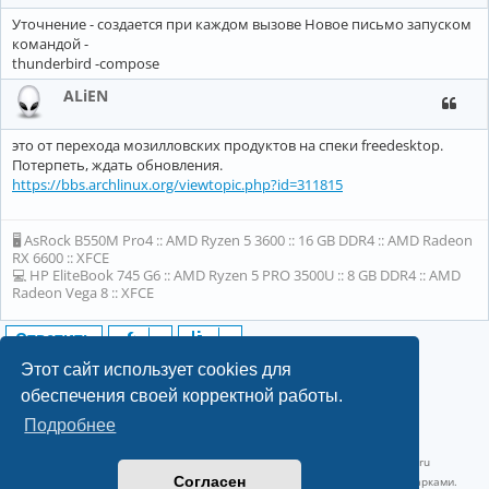
Уточнение - создается при каждом вызове Новое письмо запуском
командой -
thunderbird -compose
ALiEN
это от перехода мозилловских продуктов на спеки freedesktop.
Потерпеть, ждать обновления.
https://bbs.archlinux.org/viewtopic.php?id=311815
🖥 AsRock B550M Pro4 :: AMD Ryzen 5 3600 :: 16 GB DDR4 :: AMD Radeon
RX 6600 :: XFCE
💻 HP EliteBook 745 G6 :: AMD Ryzen 5 PRO 3500U :: 8 GB DDR4 :: AMD
Radeon Vega 8 :: XFCE
Ответить
3 сообщения • Страница
1
из
1
Этот сайт использует cookies для
обеспечения своей корректной работы.
Подробнее
©2022-2026, Русскоязычное сообщество Arch Linux.
Linux 6.18.40-1-lts x86_64 GNU/Linux 2026-07-26 08:48:12 |
vps reg.ru
Согласен
Название и логотип Arch Linux ™ являются признанными торговыми марками.