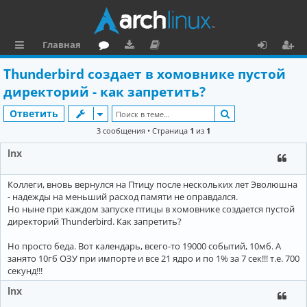
Главная
с
о
аг
о
х
ег
Thunderbird создает в хомовнике пустой
ы
ру
ру
ку
о
и
директорий - как запретить?
л
м
зк
м
д
ст
Поиск
Ответить
к
и
е
р
3 сообщения • Страница
1
из
1
и
н
а
lnx
та
ц
Коллеги, вновь вернулся на Птицу после нескольких лет Эволюшна
ц
и
- надежды на меньший расход памяти не оправдался.
и
я
Но ныне при каждом запуске птицы в хомовнике создается пустой
директорий Thunderbird. Как запретить?
я
Но просто беда. Вот календарь, всего-то 19000 событий, 10мб. А
занято 10гб ОЗУ при импорте и все 21 ядро и по 1% за 7 сек!!! т.е. 700
секунд!!!
lnx