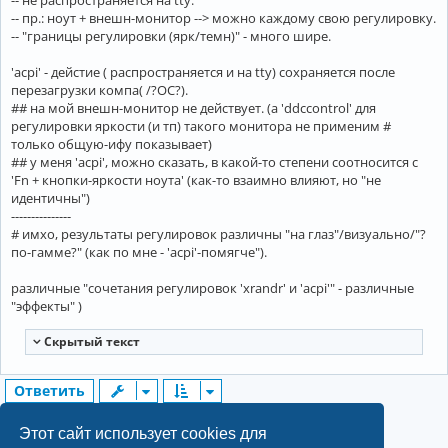
-- не распространяется на tty.
-- пр.: ноут + внешн-монитор --> можно каждому свою регулировку.
-- "границы регулировки (ярк/темн)" - много шире.
'acpi' - дейстие ( распространяется и на tty) сохраняется после
перезагрузки компа( /?ОС?).
## на мой внешн-монитор не действует. (а 'ddccontrol' для
регулировки яркости (и тп) такого монитора не применим #
только общую-ифу показывает)
## у меня 'acpi', можно сказать, в какой-то степени соотносится с
'Fn + кнопки-яркости ноута' (как-то взаимно влияют, но "не
идентичны")
---------------
# имхо, результаты регулировок различны "на глаз"/визуально/"?
по-гамме?" (как по мне - 'acpi'-помягче").
различные "сочетания регулировок 'xrandr' и 'acpi'" - различные
"эффекты" )
Cкрытый текст
Ответить
2
24 сообщения
1
След.
Этот сайт использует cookies для