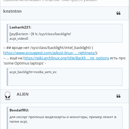
knstntnn
Losharik221:
[jey@artem ~]$ ls /sys/class/backlight/
acpi_video0
-- ## вроде нет /sys/class/backlight/intel_backlight/ (
https://www.pcsuggest.com/adjust-linux- ... rightness/
);
-- ... ещё на
https://wiki.archlinux.org/title/Backli ... ne_options
есть про
'some Optimus laptops' -
acpi_backlight=nvidia_wmi_ec
ALiEN
BendalfRU:
для иксорг пропиши видеокарты и мониторы, пример лежит в
папке acpi,