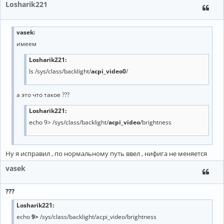
Losharik221
vasek
:
имеем
Losharik221:
ls /sys/class/backlight/
acpi_video0
/
а это что такое ???
Losharik221:
echo 9> /sys/class/backlight/
acpi_video
/brightness
Ну я исправил , по нормальному путь ввел , нифига не меняется
vasek
???
Losharik221:
echo
9>
/sys/class/backlight/acpi_video/brightness