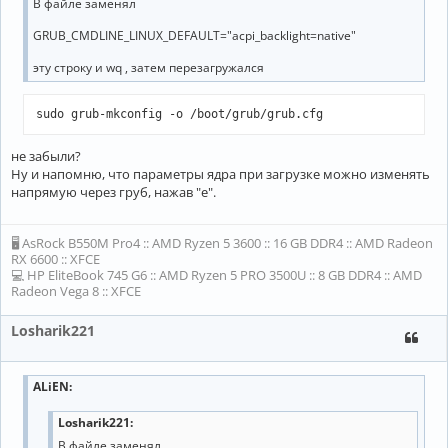
В файле заменял
GRUB_CMDLINE_LINUX_DEFAULT="acpi_backlight=native"
эту строку и wq , затем перезагружался
sudo grub-mkconfig -o /boot/grub/grub.cfg
не забыли?
Ну и напомню, что параметры ядра при загрузке можно изменять
напрямую через груб, нажав "e".
🖥 AsRock B550M Pro4 :: AMD Ryzen 5 3600 :: 16 GB DDR4 :: AMD Radeon
RX 6600 :: XFCE
💻 HP EliteBook 745 G6 :: AMD Ryzen 5 PRO 3500U :: 8 GB DDR4 :: AMD
Radeon Vega 8 :: XFCE
Losharik221
ALiEN
:
Losharik221:
В файле заменял