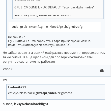
GRUB_CMDLINE_LINUX_DEFAULT="acpi_backlight=native"
эту строку и wq , затем перезагружался
sudo grub-mkconfig -o /boot/grub/grub.cfg
не забыли?
Ну и напомню, что параметры ядра при загрузке можно
изменять напрямую через груб, нажав "e".
Не забыл вроде , на всякий ещё раз все переменчл пересохранил,
та же фигня , я ещё щас гном для проверки установил там
регулятор света тоже не работает
vasek
???
Losharik221:
cat /sys/class/backlight/
acpi_video
/brightness
вывод:
ls /sys/class/backlight