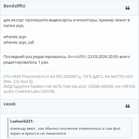
BendalfRU
для иксорг пропишите видеокарты и мониторы, пример лежит в
папке acpi,
whereis acpi
whereis acpi_call
Последний раз редактировалось
BendalfRU
23.03.2026 20:59, всего
редактировалось 1 раз.
CPU AMD Phenom(tm) II X4 955 3200МГЦ, 10ГБ ДДР2, GA-MA770-UD3
(Rev. 2.0, bios fj),
АМД Sapphire Radeon HD 4670, hdd ide ata5 120GB+200GB, net rtl8169,
audio Creative Labs CA0106.
vasek
Losharik221:
команду ввел , как обычно значение изменилось а сам физ
экран в яркости не поменялся