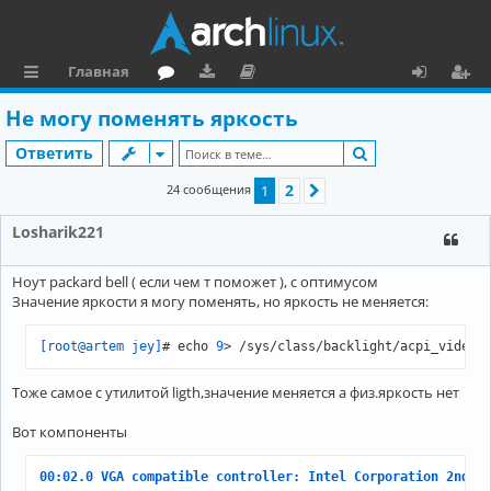
Главная
с
о
аг
о
х
ег
Не могу поменять яркость
ы
ру
ру
ку
о
и
Поиск
Ответить
л
м
зк
м
д
ст
2
24 сообщения
1
След.
к
и
е
р
Losharik221
и
н
а
та
ц
Ноут packard bell ( если чем т поможет ), с оптимусом
ц
и
Значение яркости я могу поменять, но яркость не меняется:
и
я
[root@artem jey]
# echo 
9
> /sys/class/backlight/acpi_video/
я
Тоже самое с утилитой ligth,значение меняется а физ.яркость нет
Вот компоненты
00:02.0 VGA compatible controller: Intel Corporation 2nd G