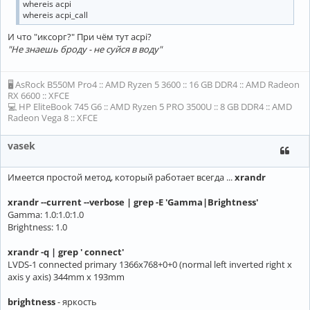
whereis acpi
whereis acpi_call
И что "иксорг?" При чём тут acpi?
"Не знаешь броду - не суйся в воду"
🖥 AsRock B550M Pro4 :: AMD Ryzen 5 3600 :: 16 GB DDR4 :: AMD Radeon
RX 6600 :: XFCE
💻 HP EliteBook 745 G6 :: AMD Ryzen 5 PRO 3500U :: 8 GB DDR4 :: AMD
Radeon Vega 8 :: XFCE
vasek
Имеется простой метод, который работает всегда ...
xrandr
xrandr --current --verbose | grep -E 'Gamma|Brightness'
Gamma: 1.0:1.0:1.0
Brightness: 1.0
xrandr -q | grep ' connect'
LVDS-1 connected primary 1366x768+0+0 (normal left inverted right x
axis y axis) 344mm x 193mm
brightness
- яркость