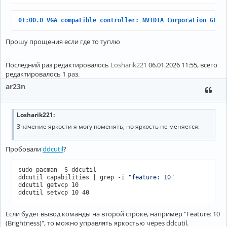
01:00.0 VGA compatible controller: NVIDIA Corporation GF10
Прошу прощения если где то туплю
Последний раз редактировалось
Losharik221
06.01.2026 11:55, всего
редактировалось 1 раз.
ar23n
Losharik221:
Значение яркости я могу поменять, но яркость не меняется:
Пробовали
ddcutil
?
sudo pacman -S ddcutil

ddcutil capabilities | grep -i 
"feature: 10"
ddcutil getvcp 10

Если будет вывод команды на второй строке, например "Feature: 10
(Brightness)", то можно управлять яркостью через ddcutil.