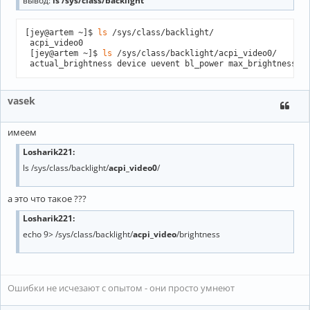
вывод:
ls /sys/class/backlight
[jey@artem ~]$ 
ls
 /sys/class/backlight/

 acpi_video0 

 [jey@artem ~]$ 
ls
 /sys/class/backlight/acpi_video0/ 

 actual_brightness device uevent bl_power max_brightness s
vasek
имеем
Losharik221:
ls /sys/class/backlight/
acpi_video0
/
а это что такое ???
Losharik221:
echo 9> /sys/class/backlight/
acpi_video
/brightness
Ошибки не исчезают с опытом - они просто умнеют