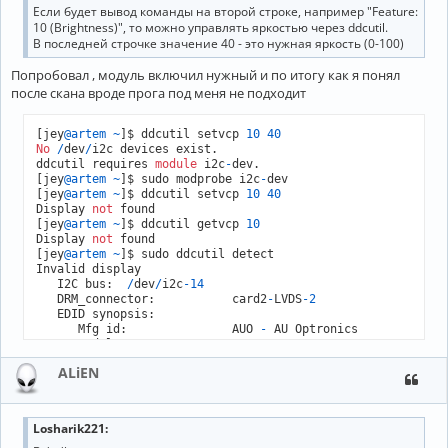
Если будет вывод команды на второй строке, например "Feature:
10 (Brightness)", то можно управлять яркостью через ddcutil.
В последней строчке значение 40 - это нужная яркость (0-100)
Попробовал , модуль включил нужный и по итогу как я понял
после скана вроде прога под меня не подходит
[jey
@artem
~
]$ ddcutil setvcp 
10
40
No
/
dev
/
i2c devices exist.

ddcutil requires 
module
 i2c
-
dev.

[jey
@artem
~
]$ sudo modprobe i2c
-
dev

[jey
@artem
~
]$ ddcutil setvcp 
10
40
Display 
not
 found

[jey
@artem
~
]$ ddcutil getvcp 
10
Display 
not
 found

[jey
@artem
~
]$ sudo ddcutil detect

Invalid display

   I2C bus:  
/
dev
/
i2c
-14
   DRM_connector:           card2
-
LVDS
-2
   EDID synopsis:

      Mfg id:               AUO 
-
 AU Optronics

      Model:                

      Product code:         
9964
  (
0x26ec
)

ALiEN
      Serial number:        

Binary
 serial number: 
0
 (
0x00000000
)

      Manufacture 
year
:     
2009
,  Week: 
1
   This 
is
 a laptop display.  Laptop displays do 
not
 suppo
Losharik221: