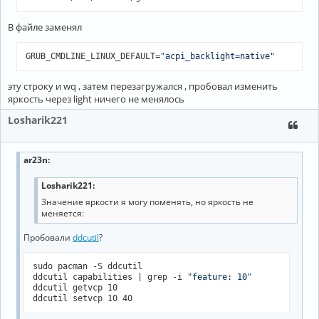
В файле заменял
GRUB_CMDLINE_LINUX_DEFAULT=
"acpi_backlight=native"
эту строку и wq , затем перезагружался , пробовал изменить
яркость через light ничего не менялось
Losharik221
ar23n
:
Losharik221:
Значение яркости я могу поменять, но яркость не
меняется:
Пробовали
ddcutil
?
sudo pacman -S ddcutil

ddcutil capabilities | grep -i 
"feature: 10"
ddcutil getvcp 10
