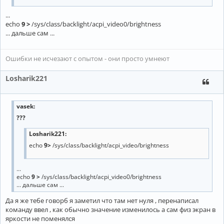
...
echo
9 >
/sys/class/backlight/acpi_video0/brightness
... дальше сам ...
Ошибки не исчезают с опытом - они просто умнеют
Losharik221
vasek
:
???
Losharik221:
echo
9>
/sys/class/backlight/acpi_video/brightness
...
echo
9 >
/sys/class/backlight/acpi_video0/brightness
... дальше сам ...
Да я же тебе говорб я заметил что там нет нуля , перенаписал
команду ввел , как обычно значение изменилось а сам физ экран в
яркости не поменялся