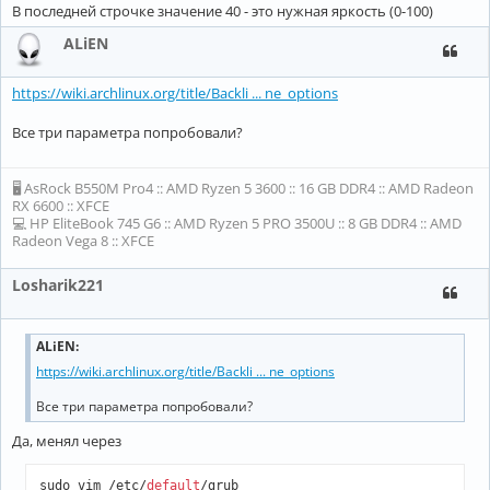
В последней строчке значение 40 - это нужная яркость (0-100)
ALiEN
https://wiki.archlinux.org/title/Backli ... ne_options
Все три параметра попробовали?
🖥 AsRock B550M Pro4 :: AMD Ryzen 5 3600 :: 16 GB DDR4 :: AMD Radeon
RX 6600 :: XFCE
💻 HP EliteBook 745 G6 :: AMD Ryzen 5 PRO 3500U :: 8 GB DDR4 :: AMD
Radeon Vega 8 :: XFCE
Losharik221
ALiEN
:
https://wiki.archlinux.org/title/Backli ... ne_options
Все три параметра попробовали?
Да, менял через
sudo vim /etc/
default
/grub