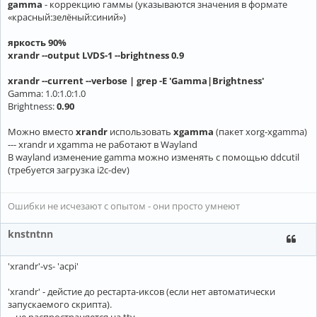
gamma
- коррекцию гаммы (указываются значения в формате
«красный:зелёный:синий»)
яркость 90%
xrandr --output LVDS-1 --brightness 0.9
xrandr --current --verbose | grep -E 'Gamma|Brightness'
Gamma: 1.0:1.0:1.0
Brightness:
0.90
Можно вместо
xrandr
использовать
xgamma
(пакет xorg-xgamma)
--- xrandr и xgamma не работают в Wayland
В wayland изменение gamma можно изменять с помощью ddcutil
(требуется загрузка i2c-dev)
Ошибки не исчезают с опытом - они просто умнеют
knstntnn
'xrandr'-vs- 'acpi'
'xrandr' - дейстие до рестарта-иксов (если нет автоматически
запускаемого скрипта).