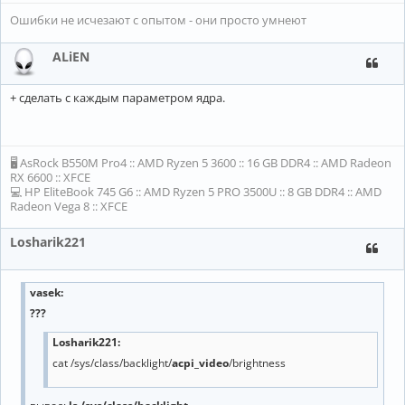
Ошибки не исчезают с опытом - они просто умнеют
ALiEN
+ сделать с каждым параметром ядра.
🖥 AsRock B550M Pro4 :: AMD Ryzen 5 3600 :: 16 GB DDR4 :: AMD Radeon
RX 6600 :: XFCE
💻 HP EliteBook 745 G6 :: AMD Ryzen 5 PRO 3500U :: 8 GB DDR4 :: AMD
Radeon Vega 8 :: XFCE
Losharik221
vasek
:
???
Losharik221:
cat /sys/class/backlight/
acpi_video
/brightness