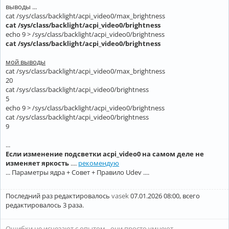
выводы ...
cat /sys/class/backlight/acpi_video0/max_brightness
cat /sys/class/backlight/acpi_video0/brightness
echo 9 > /sys/class/backlight/acpi_video0/brightness
cat /sys/class/backlight/acpi_video0/brightness
мой выводы
cat /sys/class/backlight/acpi_video0/max_brightness
20
cat /sys/class/backlight/acpi_video0/brightness
5
echo 9 > /sys/class/backlight/acpi_video0/brightness
cat /sys/class/backlight/acpi_video0/brightness
9
...
Если изменение подсветки acpi_video0 на самом деле не
изменяет яркость
....
рекомендую
... Параметры ядра + Совет + Правило Udev ....
Последний раз редактировалось
vasek
07.01.2026 08:00, всего
редактировалось 3 раза.
Ошибки не исчезают с опытом - они просто умнеют