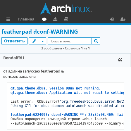
Главная
с
о
аг
о
х
ег
featherpad dconf-WARNING
ы
ру
ру
ку
о
и
Поиск
Ответить
л
м
зк
м
д
ст
3 сообщения • Страница
1
из
1
к
и
е
р
BendalfRU
и
н
а
от админа запускаю featherpad &
та
ц
консоль завалена
ц
и
qt.qpa.theme.dbus: Session DBus not running.
и
я
qt.qpa.theme.dbus: Application will not react to setting c
я
Last error:  QDBusError(
"org.freedesktop.DBus.Error.NotSup
"Using X11 for dbus-daemon autolaunch was disabled at comp
featherpad:622409): dconf-WARNING **: 23:35:08.469: failed
Ошибка порождения командной строки «dbus-launch 

--autolaunch=2a633a30ee8a4395872114197b43bb99 --binary-syn