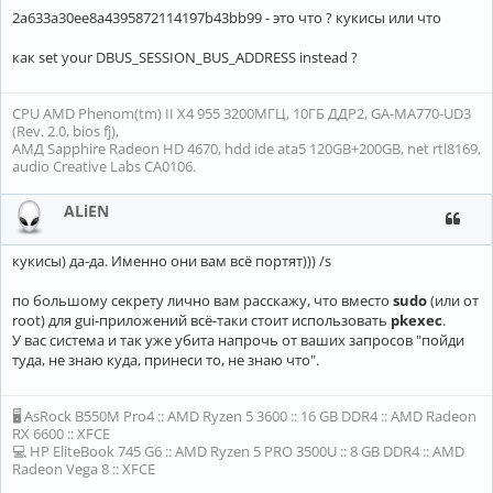
2a633a30ee8a4395872114197b43bb99 - это что ? кукисы или что
как set your DBUS_SESSION_BUS_ADDRESS instead ?
CPU AMD Phenom(tm) II X4 955 3200МГЦ, 10ГБ ДДР2, GA-MA770-UD3
(Rev. 2.0, bios fj),
АМД Sapphire Radeon HD 4670, hdd ide ata5 120GB+200GB, net rtl8169,
audio Creative Labs CA0106.
ALiEN
кукисы) да-да. Именно они вам всё портят))) /s
по большому секрету лично вам расскажу, что вместо
sudo
(или от
root) для gui-приложений всё-таки стоит использовать
pkexec
.
У вас система и так уже убита напрочь от ваших запросов "пойди
туда, не знаю куда, принеси то, не знаю что".
🖥 AsRock B550M Pro4 :: AMD Ryzen 5 3600 :: 16 GB DDR4 :: AMD Radeon
RX 6600 :: XFCE
💻 HP EliteBook 745 G6 :: AMD Ryzen 5 PRO 3500U :: 8 GB DDR4 :: AMD
Radeon Vega 8 :: XFCE