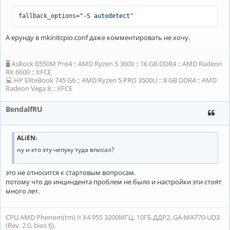
fallback_options=
"-S autodetect"
А ерунду в mkinitcpio.conf даже комментировать не хочу.
🖥 AsRock B550M Pro4 :: AMD Ryzen 5 3600 :: 16 GB DDR4 :: AMD Radeon
RX 6600 :: XFCE
💻 HP EliteBook 745 G6 :: AMD Ryzen 5 PRO 3500U :: 8 GB DDR4 :: AMD
Radeon Vega 8 :: XFCE
BendalfRU
ALiEN:
ну и кто эту чепуху туда вписал?
это не относится к стартовым вопросам.
потому что до инциндента проблем не было и настройки эти стоят
много лет.
CPU AMD Phenom(tm) II X4 955 3200МГЦ, 10ГБ ДДР2, GA-MA770-UD3
(Rev. 2.0, bios fj),