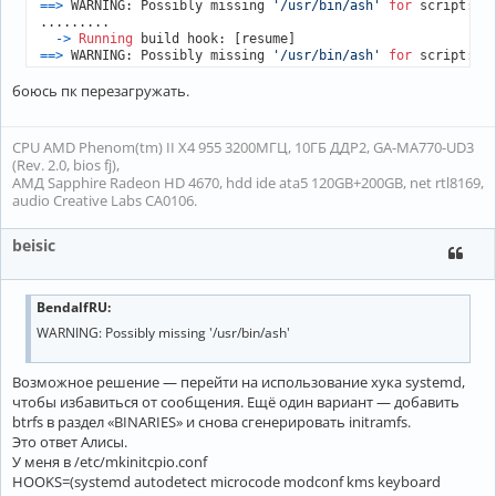
=
=
>
 WARNING: Possibly missing 
'/usr/bin/ash'
for
 script: 
/
.........

-
>
Running
=
=
>
 WARNING: Possibly missing 
'/usr/bin/ash'
for
 script: 
/
боюсь пк перезагружать.
CPU AMD Phenom(tm) II X4 955 3200МГЦ, 10ГБ ДДР2, GA-MA770-UD3
(Rev. 2.0, bios fj),
АМД Sapphire Radeon HD 4670, hdd ide ata5 120GB+200GB, net rtl8169,
audio Creative Labs CA0106.
beisic
BendalfRU:
WARNING: Possibly missing '/usr/bin/ash'
Возможное решение — перейти на использование хука systemd,
чтобы избавиться от сообщения. Ещё один вариант — добавить
btrfs в раздел «BINARIES» и снова сгенерировать initramfs.
Это ответ Алисы.
У меня в /etc/mkinitcpio.conf
HOOKS=(systemd autodetect microcode modconf kms keyboard