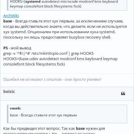
HOOKS=(
systemd
autodetect microcode modconf kms keyboard
keymap consolefont block filesystems fsck)
ArchWiki
base
- Всегда ставьте этот хук первым, за исключением случаев,
когда вы действительно знаете, что делаете, если не используется
хук systemd. Опционален при использовании хука systemd,
поскольку он лишь предоставляет busybox recovery shell.
PS
- мой вывод
grep -v '^$\|^#' /etc/mkinitcpio.conf | grep HOOKS
HOOKS=(base udev autodetect modconf kms keyboard keymap
consolefont block filesystems fsck)
Ошибки не исчезают с опытом - они просто умнеют
beisic
vasek:
base - Всегда ставьте этот хук первым
Как бы предвидел этот вопрос. Так как
base
нужен для
восстановления системы. Но ... система оказалась