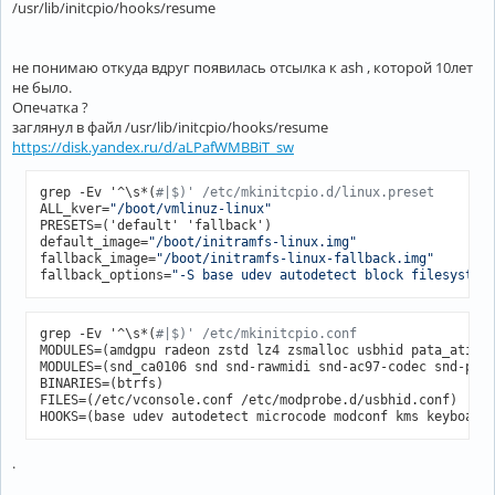
/usr/lib/initcpio/hooks/resume
не понимаю откуда вдруг появилась отсылка к ash , которой 10лет
не было.
Опечатка ?
заглянул в файл /usr/lib/initcpio/hooks/resume
https://disk.yandex.ru/d/aLPafWMBBiT_sw
grep -Ev '^\s*(
#|$)' /etc/mkinitcpio.d/linux.preset
ALL_kver=
"/boot/vmlinuz-linux"
PRESETS=('default' 'fallback')

default_image=
"/boot/initramfs-linux.img"
fallback_image=
"/boot/initramfs-linux-fallback.img"
fallback_options=
"-S base udev autodetect block filesystem
grep -Ev '^\s*(
#|$)' /etc/mkinitcpio.conf
MODULES=(amdgpu radeon zstd lz4 zsmalloc usbhid pata_atiixp
MODULES=(snd_ca0106 snd snd-rawmidi snd-ac97-codec snd-pcm)
BINARIES=(btrfs)

FILES=(/etc/vconsole.conf /etc/modprobe.d/usbhid.conf)

HOOKS=(base udev autodetect microcode modconf kms keyboard
.