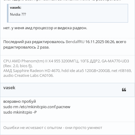
vasek:
Nvidia ???
нет. у меня амд процессор и видюха радеон.
Последний раз редактировалось
BendalfRU
16.11.2025 06:26, всего
редактировалось 2 раза.
CPU AMD Phenom(tm) II X4 955 3200МГЦ, 10ГБ ДДР2, GA-MA770-UD3
(Rev. 2.0, bios fj),
АМД Sapphire Radeon HD 4670, hdd ide ata5 120GB+200GB, net rtl8169,
audio Creative Labs CA0106.
vasek
всеравно пробуй
sudo rm /etc/mkinitcpio.conf.pacnew
sudo mkinitcpio -P
Ошибки не исчезают с опытом - они просто умнеют