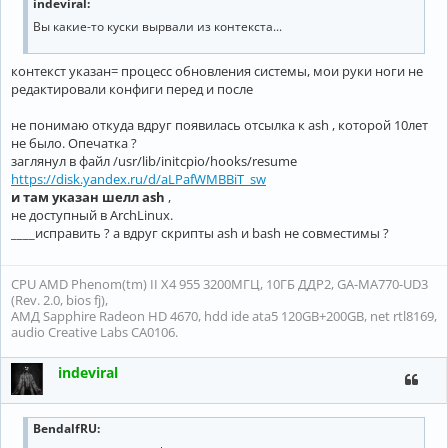
indeviral:
Вы какие-то куски вырвали из контекста...
контекст указан= процесс обновления системы, мои руки ноги не
редактировали конфиги перед и после
не понимаю откуда вдруг появилась отсылка к ash , которой 10лет
не было. Опечатка ?
заглянул в файл /usr/lib/initcpio/hooks/resume
https://disk.yandex.ru/d/aLPafWMBBiT_sw
и там указан шелл ash
,
не доступный в ArchLinux.
____исправить ? а вдруг скрипты ash и bash не совместимы ?
CPU AMD Phenom(tm) II X4 955 3200МГЦ, 10ГБ ДДР2, GA-MA770-UD3
(Rev. 2.0, bios fj),
АМД Sapphire Radeon HD 4670, hdd ide ata5 120GB+200GB, net rtl8169,
audio Creative Labs CA0106.
indeviral
BendalfRU: