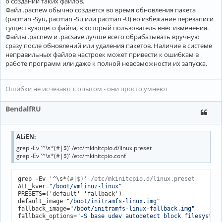
о создании таких файлов.
Файл .pacnew обычно создаётся во время обновления пакета
(pacman -Syu, pacman -Su или pacman -U) во избежание перезаписи
существующего файла, в который пользователь внёс изменения.
Файлы .pacnew и .pacsave лучше всего обрабатывать вручную
сразу после обновлений или удаления пакетов. Наличие в системе
неправильных файлов настроек может привести к ошибкам в
работе программ или даже к полной невозможности их запуска.
Ошибки не исчезают с опытом - они просто умнеют
BendalfRU
ALiEN:
grep -Ev '^\s*(#|$)' /etc/mkinitcpio.d/linux.preset
grep -Ev '^\s*(#|$)' /etc/mkinitcpio.conf
grep -Ev '^\s*(
#|$)' /etc/mkinitcpio.d/linux.preset
ALL_kver=
"/boot/vmlinuz-linux"
PRESETS=('default' 'fallback')

default_image=
"/boot/initramfs-linux.img"
fallback_image=
"/boot/initramfs-linux-fallback.img"
fallback_options=
"-S base udev autodetect block filesystem