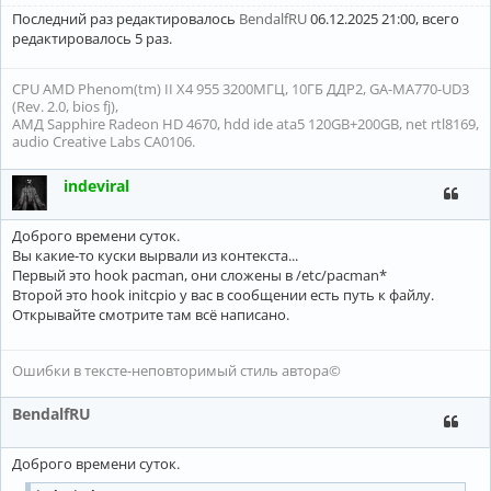
Последний раз редактировалось
BendalfRU
06.12.2025 21:00, всего
редактировалось 5 раз.
CPU AMD Phenom(tm) II X4 955 3200МГЦ, 10ГБ ДДР2, GA-MA770-UD3
(Rev. 2.0, bios fj),
АМД Sapphire Radeon HD 4670, hdd ide ata5 120GB+200GB, net rtl8169,
audio Creative Labs CA0106.
indeviral
Доброго времени суток.
Вы какие-то куски вырвали из контекста...
Первый это hook pacman, они сложены в /etc/pacman*
Второй это hook initcpio у вас в сообщении есть путь к файлу.
Открывайте смотрите там всё написано.
Ошибки в тексте-неповторимый стиль автора©
BendalfRU
Доброго времени суток.