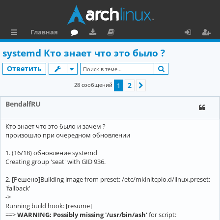
Главная
с
о
аг
о
х
ег
systemd Кто знает что это было ?
ы
ру
ру
ку
о
и
Поиск
Ответить
л
м
зк
м
д
ст
2
28 сообщений
1
След.
к
и
е
р
BendalfRU
и
н
а
та
ц
Кто знает что это было и зачем ?
ц
и
произошло при очередном обновлении
и
я
1. (16/18) обновление systemd
Creating group 'seat' with GID 936.
я
2. [Решено]Building image from preset: /etc/mkinitcpio.d/linux.preset:
'fallback'
->
Running build hook: [resume]
==>
WARNING: Possibly missing '/usr/bin/ash'
for script: