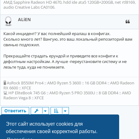
АМД Sapphire Radeon HD 4670, hdd ide ata5 120GB+200GB, net rtl8169,
audio Creative Labs CA0106.
ALiEN
Какой инцидент? У вас полнейший ералаш в конфигах.
Сколько много лет? Вангую, это ваш локальный репозиторий вам
свинью подложил.
Прекращайте страдать ерундой и приведите все конфиги к
дефолтным настройкам. А лучше -переустановите систему и не
лезьте туда, куда не понимаете.
🖥 AsRock B550M Pro4 :: AMD Ryzen 5 3600 :: 16 GB DDR4 :: AMD Radeon
RX 6600 :: XFCE
💻 HP EliteBook 745 G6 :: AMD Ryzen 5 PRO 3500U :: 8 GB DDR4 :: AMD
Radeon Vega 8 :: XFCE
Ответить
2
28 сообщений
1
След.
Этот сайт использует cookies для
обеспечения своей корректной работы.