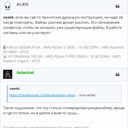
ALiEN
vasek
, если вы где-то прочитали дурацкую инструкцию, не надо её
нигде повторять. Файлы .pacnew делает pacman. Это обновления
конфигов, чтобы не затирать уже существующие файлы. В работе
системы они не участвуют.
🖥 AsRock B550M Pro4 :: AMD Ryzen 5 3600 :: 16 GB DDR4 :: AMD Radeon
RX 6600 :: XFCE
💻 HP EliteBook 745 G6 :: AMD Ryzen 5 PRO 3500U :: 8 GB DDR4 :: AMD
Radeon Vega 8 :: XFCE
indeviral
vasek:
https://newgazette.ru/b/podrobnoe-rukov
... nux-verbit
Такое ощушение, что эту статью сгенерировал рандомайзер, вроде
и где-то попал, но в целом какая-то чушь...
Ошибки в тексте-неповторимый стиль автора©