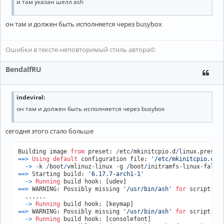
и там указан шелл ash
он там и должен быть исполняется через busybox
Ошибки в тексте-неповторимый стиль автора©
BendalfRU
indeviral:
он там и должен быть исполняется через busybox
сегодня этого стало больше
Building image 
from
 preset: 
/
etc
/
mkinitcpio.d
/
linux.preset
=
=
>
Using
default
 configuration file: 
'/etc/mkinitcpio.con
-
>
-
k 
/
boot
/
vmlinuz
-
linux 
-
g 
/
boot
/
initramfs
-
linux
-
fallb
=
=
>
 Starting build: 
'6.17.7-arch1-1'
-
>
Running
=
=
>
 WARNING: Possibly missing 
'/usr/bin/ash'
for
 script: 
/
  ......

-
>
Running
=
=
>
 WARNING: Possibly missing 
'/usr/bin/ash'
for
 script: 
/
-
>
Running