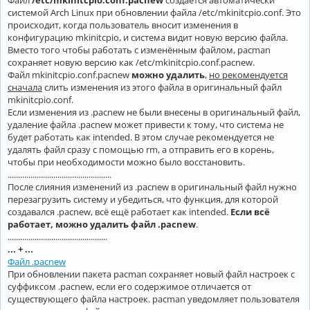
Файл
/etc/mkinitcpio.conf.pacnew
создаётся автоматически
системой Arch Linux при обновлении файла /etc/mkinitcpio.conf. Это
происходит, когда пользователь вносит изменения в
конфигурацию mkinitcpio, и система видит новую версию файла.
Вместо того чтобы работать с изменённым файлом, pacman
сохраняет новую версию как /etc/mkinitcpio.conf.pacnew.
Файл mkinitcpio.conf.pacnew
можно удалить
,
но рекомендуется
сначала
слить изменения из этого файла в оригинальный файл
mkinitcpio.conf.
Если изменения из .pacnew не были внесены в оригинальный файл,
удаление файла .pacnew может привести к тому, что система не
будет работать как intended. В этом случае рекомендуется не
удалять файл сразу с помощью rm, а отправить его в корень,
чтобы при необходимости можно было восстановить.
..................................................
После слияния изменений из .pacnew в оригинальный файл нужно
перезагрузить систему и убедиться, что функция, для которой
создавался .pacnew, всё ещё работает как intended.
Если всё
работает, можно удалить файл .pacnew
.
................................................
... + ...
Файл .pacnew
При обновлении пакета pacman сохраняет новый файл настроек с
суффиксом .pacnew, если его содержимое отличается от
существующего файла настроек. pacman уведомляет пользователя