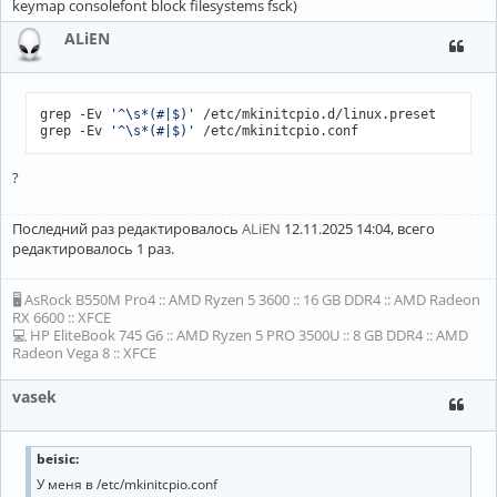
keymap consolefont block filesystems fsck)
ALiEN
grep -Ev 
'^\s*(#|$)'
 /etc/mkinitcpio.d/linux.preset

grep -Ev 
'^\s*(#|$)'
?
Последний раз редактировалось
ALiEN
12.11.2025 14:04, всего
редактировалось 1 раз.
🖥 AsRock B550M Pro4 :: AMD Ryzen 5 3600 :: 16 GB DDR4 :: AMD Radeon
RX 6600 :: XFCE
💻 HP EliteBook 745 G6 :: AMD Ryzen 5 PRO 3500U :: 8 GB DDR4 :: AMD
Radeon Vega 8 :: XFCE
vasek
beisic:
У меня в /etc/mkinitcpio.conf