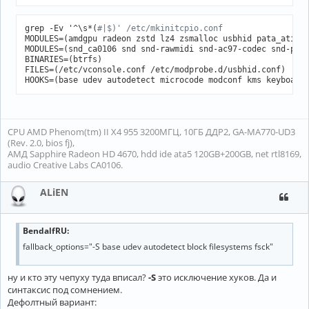
grep -Ev '^\s*(
#|$)' /etc/mkinitcpio.conf
MODULES=(amdgpu radeon zstd lz4 zsmalloc usbhid pata_atiixp
MODULES=(snd_ca0106 snd snd-rawmidi snd-ac97-codec snd-pcm)
BINARIES=(btrfs)

FILES=(/etc/vconsole.conf /etc/modprobe.d/usbhid.conf)

HOOKS=(base udev autodetect microcode modconf kms keyboard
CPU AMD Phenom(tm) II X4 955 3200МГЦ, 10ГБ ДДР2, GA-MA770-UD3
(Rev. 2.0, bios fj),
АМД Sapphire Radeon HD 4670, hdd ide ata5 120GB+200GB, net rtl8169,
audio Creative Labs CA0106.
ALiEN
BendalfRU:
fallback_options="-S base udev autodetect block filesystems fsck"
ну и кто эту чепуху туда вписал?
-S
это исключение хуков. Да и
синтаксис под сомнением.
Дефолтный вариант: