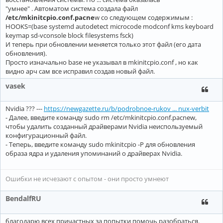
"умнее" . Автоматом система создала файл
/etc/mkinitcpio.conf.pacne
w со следующем содержимым :
HOOKS=(base systemd autodetect microcode modconf kms keyboard
keymap sd-vconsole block filesystems fsck)
И теперь при обновлении меняется только этот файл (его дата
обновления).
Просто изначально base не указывал в mkinitcpio.conf , но как
видно арч сам все исправил создав новый файл.
vasek
Nvidia ??? ---
https://newgazette.ru/b/podrobnoe-rukov ... nux-verbit
- Далее, введите команду sudo rm /etc/mkinitcpio.conf.pacnew,
чтобы удалить созданный драйверами Nvidia неиспользуемый
конфигурационный файл.
- Теперь, введите команду sudo mkinitcpio -P для обновления
образа ядра и удаления упоминаний о драйверах Nvidia.
Ошибки не исчезают с опытом - они просто умнеют
BendalfRU
благодарю всех причастных за попытки помочь разобраться.