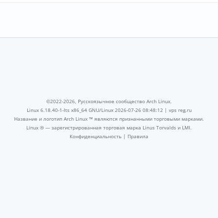
©2022-2026, Русскоязычное сообщество Arch Linux.
Linux 6.18.40-1-lts x86_64 GNU/Linux 2026-07-26 08:48:12 |
vps reg.ru
Название и логотип Arch Linux ™ являются признанными торговыми марками.
Linux ® — зарегистрированная торговая марка Linus Torvalds и LMI.
Конфиденциальность
|
Правила