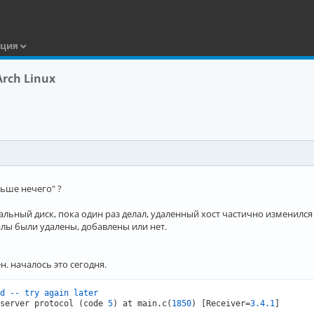
ация
rch Linux
льше нечего" ?
кальный диск, пока один раз делал, удаленный хост частично изменился
йлы были удалены, добавлены или нет.
. началось это сегодня.
d -- try again later
server protocol (code 
5
) at main.c(
1850
) [Receiver=
3.4
.1