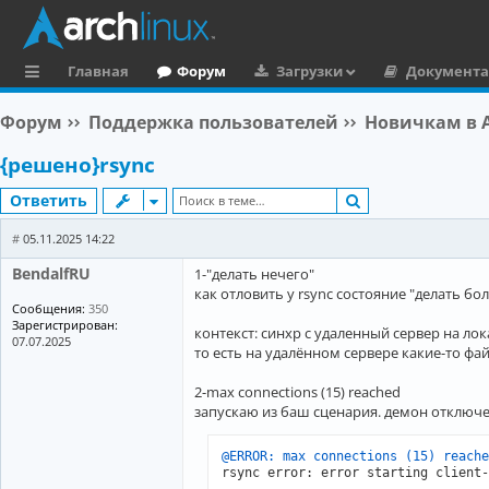
Главная
Форум
Загрузки
Документ
с
Форум
Поддержка пользователей
Новичкам в A
ы
{решено}rsync
л
Поиск
Ответить
к
и
#
05.11.2025 14:22
BendalfRU
1-"делать нечего"
как отловить у rsync состояние "делать бо
Сообщения:
350
Зарегистрирован:
контекст: синхр с удаленный сервер на ло
07.07.2025
то есть на удалённом сервере какие-то фа
2-max connections (15) reached
запускаю из баш сценария. демон отключен
@ERROR: max connections (
15
) reache
rsync error: error starting client-