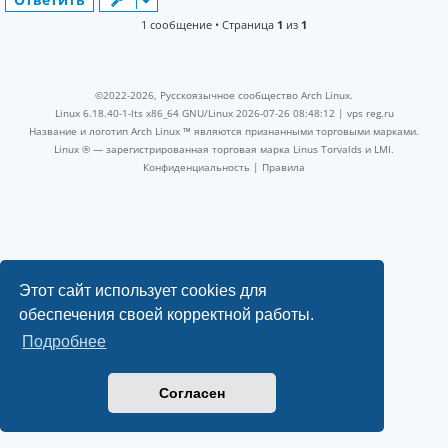
1 сообщение • Страница
1
из
1
©2022-2026, Русскоязычное сообщество Arch Linux.
Linux 6.18.40-1-lts x86_64 GNU/Linux 2026-07-26 08:48:12 |
vps reg.ru
Название и логотип Arch Linux ™ являются признанными торговыми марками.
Linux ® — зарегистрированная торговая марка Linus Torvalds и LMI.
Конфиденциальность
|
Правила
Этот сайт использует cookies для
обеспечения своей корректной работы.
Подробнее
Согласен