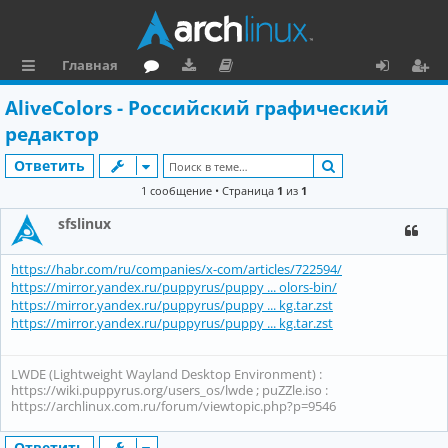
Главная
с
о
аг
о
х
ег
AliveColors - Российский графический
ы
ру
ру
ку
о
и
редактор
л
м
зк
м
д
ст
Поиск
Ответить
к
и
е
р
1 сообщение • Страница
1
из
1
и
н
а
sfslinux
та
ц
https://habr.com/ru/companies/x-com/articles/722594/
ц
и
https://mirror.yandex.ru/puppyrus/puppy ... olors-bin/
и
я
https://mirror.yandex.ru/puppyrus/puppy ... kg.tar.zst
https://mirror.yandex.ru/puppyrus/puppy ... kg.tar.zst
я
LWDE (Lightweight Wayland Desktop Environment) :
https://wiki.puppyrus.org/users_os/lwde ; puZZle.iso :
https://archlinux.com.ru/forum/viewtopic.php?p=9546
Ответить