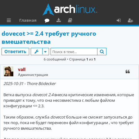
Главная
с
о
аг
о
х
ег
dovecot >= 2.4 требует ручного
ы
ру
ру
ку
о
и
вмешательства
л
м
зк
м
д
ст
Поиск
Ответить
к
и
е
р
6 сообщений • Страница
1
из
1
и
н
а
vall
Администрация
та
ц
2025-10-31 - Thore Bödecker
ц
и
и
я
Ветка выпуска
dovecot 2.4
внесла критические изменения, которые
приводят к тому, что она несовместима с любым файлом
я
конфигурации <= 2.3.
Таким образом, служба
dovecot
больше не сможет запускаться до
тех пор, пока не будет перенесен файл конфигурации , что требует
ручного вмешательства.