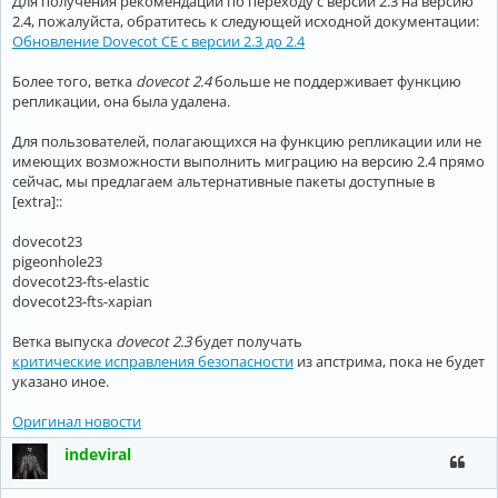
Для получения рекомендаций по переходу с версии 2.3 на версию
2.4, пожалуйста, обратитесь к следующей исходной документации:
Обновление Dovecot CE с версии 2.3 до 2.4
Более того, ветка
dovecot 2.4
больше не поддерживает функцию
репликации, она была удалена.
Для пользователей, полагающихся на функцию репликации или не
имеющих возможности выполнить миграцию на версию 2.4 прямо
сейчас, мы предлагаем альтернативные пакеты доступные в
[extra]::
dovecot23
pigeonhole23
dovecot23-fts-elastic
dovecot23-fts-xapian
Ветка выпуска
dovecot 2.3
будет получать
критические исправления безопасности
из апстрима, пока не будет
указано иное.
Оригинал новости
indeviral