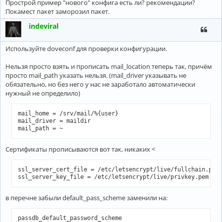
Прострой пример "нового" конфига есть ли? рекомендации?
Покамест пакет заморозил пакет.
indeviral
Используйте doveconf для проверки конфигурации.
Нельзя просто взять и прописать mail_location теперь так, причём
просто mail_path указать нельзя. (mail_driver указывать не
обязательно, но без него у нас не заработало автоматически
нужный не определило)
mail_home = /srv/mail/%{user}

mail_driver = maildir

Сертификаты прописываются вот так, никаких <
ssl_server_cert_file = /etc/letsencrypt/live/fullchain.pem

ssl_server_key_file = /etc/letsencrypt/live/privkey.pem
в перечне забыли default_pass_scheme заменили на:
passdb_default_password_scheme