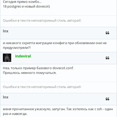
Сегодня прямо комбо...
18 postgres и новый dovecot)
Ошибки в тексте-неповторимый стиль автора©
lnx
и никакого скрипта миграции конфига при обновлении они не
предусмотрели?!
indeviral
Неа, только пример базового dovecot.conf.
Пришлось немного помучаться.
Ошибки в тексте-неповторимый стиль автора©
lnx
меня прочитанное ужаснуло, запуган. Так хотелось как с ssh - один
раз и навсегда.