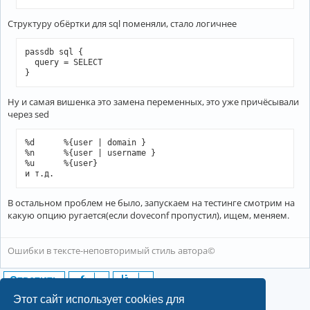
Cтруктуру обёртки для sql поменяли, стало логичнее
passdb sql {

  query = SELECT 

}
Ну и самая вишенка это замена переменных, это уже причёсывали
через sed
%d	%{user | domain }

%n	%{user | username }

%u	%{user}

В остальном проблем не было, запускаем на тестинге смотрим на
какую опцию ругается(если doveconf пропустил), ищем, меняем.
Ошибки в тексте-неповторимый стиль автора©
Ответить
6 сообщений • Страница
1
из
1
Этот сайт использует cookies для