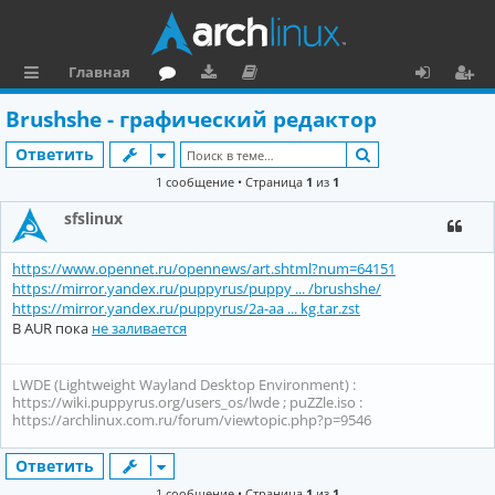
Главная
с
о
аг
о
х
ег
Brushshe - графический редактор
ы
ру
ру
ку
о
и
Поиск
Ответить
л
м
зк
м
д
ст
1 сообщение • Страница
1
из
1
к
и
е
р
sfslinux
и
н
а
https://www.opennet.ru/opennews/art.shtml?num=64151
та
ц
https://mirror.yandex.ru/puppyrus/puppy ... /brushshe/
ц
и
https://mirror.yandex.ru/puppyrus/2a-aa ... kg.tar.zst
В AUR пока
не заливается
и
я
я
LWDE (Lightweight Wayland Desktop Environment) :
https://wiki.puppyrus.org/users_os/lwde ; puZZle.iso :
https://archlinux.com.ru/forum/viewtopic.php?p=9546
Ответить
1 сообщение • Страница
1
из
1