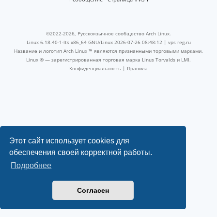
©2022-2026, Русскоязычное сообщество Arch Linux.
Linux 6.18.40-1-lts x86_64 GNU/Linux 2026-07-26 08:48:12 |
vps reg.ru
Название и логотип Arch Linux ™ являются признанными торговыми марками.
Linux ® — зарегистрированная торговая марка Linus Torvalds и LMI.
Конфиденциальность
|
Правила
Этот сайт использует cookies для
обеспечения своей корректной работы.
Подробнее
Согласен