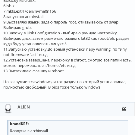
Выхожу из cfdisk.
‎6.lsblk
‎7.mkfs.ext4 /den/nvme0n1p6
‎8.запускаю archinstall
‎9.Выставляю языки, задаю пароль root, отказываюсь от swap.
Выбираю grub.
‎10.Захожу в Disk Configuration - выбираю ручную настройку.
Выбираю диск, затем размечаю раздел с fat32 как /boot/efi, раздел
куда буду устанавливать линукс /.
‎11.Запускаю установку.Во время установки пару warning, по типу
not firemware "ast" и.т.д.
‎12.Установка завершена, перехожу в chroot, смотрю все папки есть,
можно перемещаться /home /etc и.т.д.
‎13.Вытаскиваю флешку и reboot.
‎Но загружаеттся windows, и тот раздел на который устанавливал,
полностью свободный. В bios тоже только windows
ALiEN
brandKRF:
8.запускаю archinstall