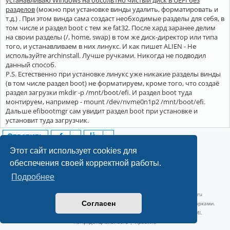
устанавливаю Windows на обсольтно чистый диск в UEFI без
разделов
(можно при установке винды удалить, форматировать и
т.д.) . При этом винда сама создаст необходимые разделы для себя, в
том числе и раздел boot с тем же fat32. После хард заранее делим
на своии разделы (/, home, swap) в том же диск-директор или типа
того, и устанавливаем в них линукс. И как пишет ALIEN - Не
используйте archinstall. Лучше ручками. Никогда не подводил
данный способ.
P.S. Естественно при установке линукс уже никакие разделы винды
(в том числе раздел boot) не форматируем, кроме того, что создаё
раздел загрузки mkdir -p /mnt/boot/efi. И раздел boot туда
монтируем, например - mount /dev/nvme0n1p2 /mnt/boot/efi.
Дальше efibootmgr сам увидит раздел boot при установке и
установит туда загрузчик.
Ответить
7 сообщений • Страница
1
из
1
Этот сайт использует cookies для
обеспечения своей корректной работы.
Подробнее
©2022-2026, Русскоязычное сообщество Arch Linux.
Linux 6.18.40-1-lts x86_64 GNU/Linux 2026-07-26 08:48:12 |
vps reg.ru
Согласен
Название и логотип Arch Linux ™ являются признанными торговыми марками.
Linux ® — зарегистрированная торговая марка Linus Torvalds и LMI.
Конфиденциальность
|
Правила