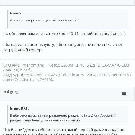
GoinG:
А чтоб наверняка - целый компуктер!)
по объявлениям или на вито \ зон 10-15 летний пк за недорого. :)
оба варианта использую, удобно что уинда не перезаписывает
загрузочный сектор.
CPU AMD Phenom(tm) II X4 955 3200МГЦ, 10ГБ ДДР2, GA-MA770-UD3
(Rev. 2.0, bios fj),
АМД Sapphire Radeon HD 4670, hdd ide ata5 120GB+200GB, net rtl8169,
audio Creative Labs CA0106.
rutgerg
brandKRF:
Выбираю диск, затем размечаю раздел с fat32 как /boot/efi,
раздел куда буду устанавливать линукс
Что бы не "делать себе мозги", в самый первый раз, изначально,