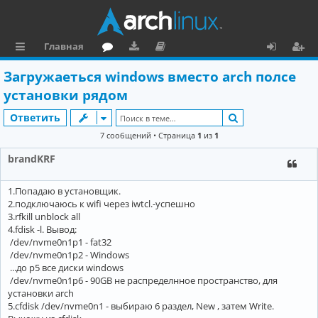
Главная
с
о
аг
о
х
ег
Загружаеться windows вместо arch полсе
ы
ру
ру
ку
о
и
установки рядом
л
м
зк
м
д
ст
Поиск
Ответить
к
и
е
р
7 сообщений • Страница
1
из
1
и
н
а
brandKRF
та
ц
‎1.Попадаю в установщик.
ц
и
‎2.подключаюсь к wifi через iwtcl.-успешно
и
я
‎3.rfkill unblock all
‎4.fdisk -l. Вывод:
я
‎ /dev/nvme0n1p1 - fat32
‎ /dev/nvme0n1p2 - Windows
‎ ...до p5 все диски windows
‎ /dev/nvme0n1p6 - 90GB не распределнное пространство, для
установки arch
‎5.cfdisk /dev/nvme0n1 - выбираю 6 раздел, New , затем Write.