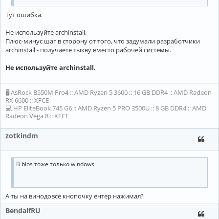
Тут ошибка.
Не используйте archinstall.
Плюс-минус шаг в сторону от того, что задумали разработчики
archinstall - получаете тыкву вместо рабочей системы.
Не используйте archinstall.
🖥 AsRock B550M Pro4 :: AMD Ryzen 5 3600 :: 16 GB DDR4 :: AMD Radeon
RX 6600 :: XFCE
💻 HP EliteBook 745 G6 :: AMD Ryzen 5 PRO 3500U :: 8 GB DDR4 :: AMD
Radeon Vega 8 :: XFCE
zotkindm
В bios тоже только windows
А ты на винодовсе кнопочку ентер нажимал?
BendalfRU