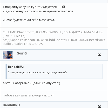
1.под линукс луше купить хдд отдельный
2. диск с уиндой отключай на время установки
иначе будете сами себе мазохизм.
CPU AMD Phenom(tm) II X4 955 3200МГЦ, 10ГБ ДДР2, GA-MA770-UD3
(Rev. 2.0, bios fj),
АМД Sapphire Radeon HD 4670, hdd ide ata5 120GB+200GB, net rtl8169,
audio Creative Labs CA0106.
GoinG
BendalfRU:
1.под линукс луше купить хдд отдельный
А чтоб наверняка - целый компуктер!)
любовь как шпага, юмор как щит
BendalfRU