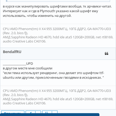
в курсе как манипулировать шрифтами вообще, тк арчвики читал.
Интересует как и где в Plymouth указано какой шрифт ему
использовать, чтобы изменить на другой.
CPU AMD Phenom(tm) II X4 955 3200МГЦ, 10ГБ ДДР2, GA-MA770-UD3
(Rev. 2.0, bios fj),
АМД Sapphire Radeon HD 4670, hdd ide ata5 120GB+200GB, net rtl8169,
audio Creative Labs CA0106.
BendalfRU
_______________UPD
в другом месте мне сообщили
"если тема использует рендеринг, она делает это шрифтом ttf-
ubuntu или другим, приколоченным гвоздями в исходниках. "
CPU AMD Phenom(tm) II X4 955 3200МГЦ, 10ГБ ДДР2, GA-MA770-UD3
(Rev. 2.0, bios fj),
АМД Sapphire Radeon HD 4670, hdd ide ata5 120GB+200GB, net rtl8169,
audio Creative Labs CA0106.
Ответить