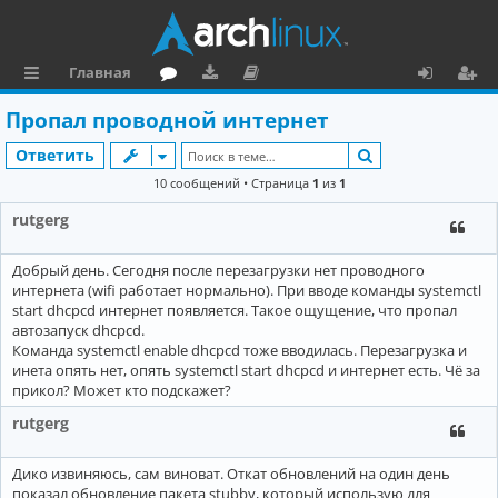
Главная
с
о
аг
о
х
ег
Пропал проводной интернет
ы
ру
ру
ку
о
и
Поиск
Ответить
л
м
зк
м
д
ст
10 сообщений • Страница
1
из
1
к
и
е
р
rutgerg
и
н
а
Добрый день. Сегодня после перезагрузки нет проводного
та
ц
интернета (wifi работает нормально). При вводе команды systemctl
ц
и
start dhcpcd интернет появляется. Такое ощущение, что пропал
автозапуск dhcpcd.
и
я
Команда systemctl enable dhcpcd тоже вводилась. Перезагрузка и
инета опять нет, опять systemctl start dhcpcd и интернет есть. Чё за
я
прикол? Может кто подскажет?
rutgerg
Дико извиняюсь, сам виноват. Откат обновлений на один день
показал обновление пакета stubby, который использую для