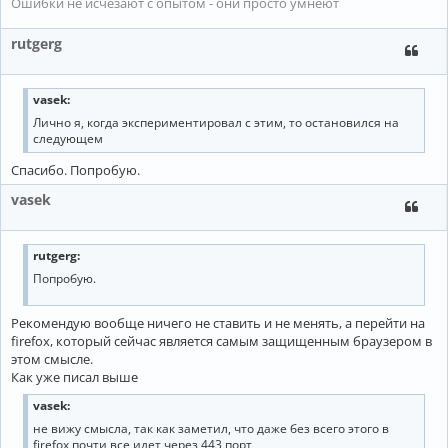
Ошибки не исчезают с опытом - они просто умнеют
rutgerg
vasek:
Лично я, когда экспериментировал с этим, то остановился на
следующем
Спасибо. Попробую.
vasek
rutgerg:
Попробую.
Рекомендую вообще ничего не ставить и не менять, а перейти на
firefox, который сейчас является самым защищенным браузером в
этом смысле.
Как уже писал выше
vasek:
не вижу смысла, так как заметил, что даже без всего этого в
firefox почти все идет через 443 порт