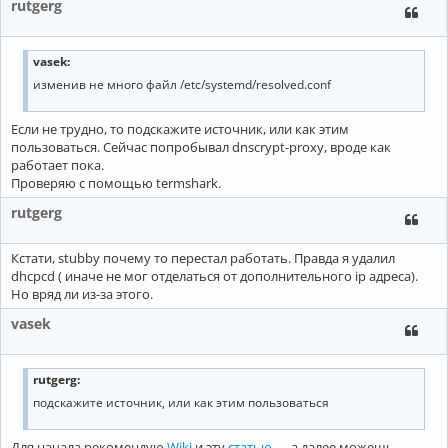
rutgerg
vasek:
изменив не много файл /etc/systemd/resolved.conf
Если не трудно, то подскажите источник, или как этим
пользоваться. Сейчас попробывал dnscrypt-proxy, вроде как
работает пока.
Проверяю с помощью termshark.
rutgerg
Кстати, stubby почему то перестал работать. Правда я удалил
dhcpcd ( иначе не мог отделаться от дополнительного ip адреса).
Но вряд ли из-за этого.
vasek
rutgerg:
подскажите источник, или как этим пользоваться
Для начала рекомендую
Wiki
и эту
статью
…. а далее можешь