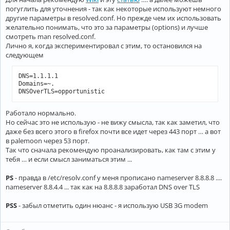
погуглить для уточнения - так как некоторые используют немного
другие параметры в resolved.conf. Но прежде чем их использовать
желательно понимать, что это за параметры (options) и лучше
смотреть man resolved.conf.
Лично я, когда экспериментировал с этим, то остановился на
следующем
DNS=1.1.1.1

Domains=~.

DNSOverTLS=opportunistic
Работало нормально.
Но сейчас это не использую - не вижу смысла, так как заметил, что
даже без всего этого в firefox почти все идет через 443 порт … а вот
в palemoon через 53 порт.
Так что сначала рекомендую проанализировать, как там с этим у
тебя … и если смысл заниматься этим ...
PS
- правда в /etc/resolv.conf у меня прописано nameserver 8.8.8.8 ....
nameserver 8.8.4.4 ... так как на 8.8.8.8 заработал DNS over TLS
PSS
- забыл отметить один нюанс - я использую USB 3G modem