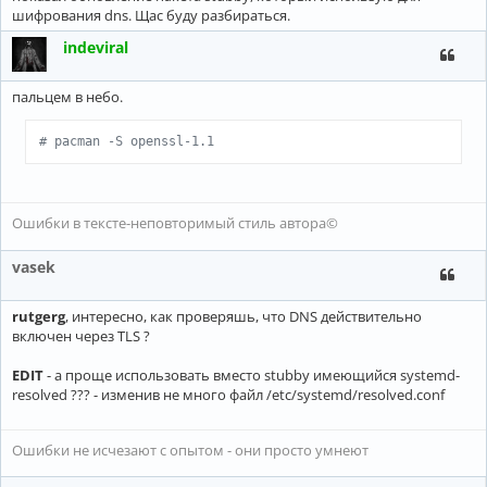
шифрования dns. Щас буду разбираться.
indeviral
пальцем в небо.
# pacman -S openssl-1.1
Ошибки в тексте-неповторимый стиль автора©
vasek
rutgerg
, интересно, как проверяшь, что DNS действительно
включен через TLS ?
EDIT
- а проще использовать вместо stubby имеющийся systemd-
resolved ??? - изменив не много файл /etc/systemd/resolved.conf
Ошибки не исчезают с опытом - они просто умнеют