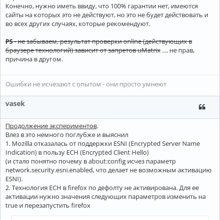
Конечно, нужно иметь ввиду, что 100% гарантии нет, имеются
сайты на которых это не действуют, но это не будет действовать и
во всех других случаях, которые рекомендуют.
PS
- не забываем, результат проверки online (действующих в
браузере технологий) зависит от запретов uMatrix
.... не прав,
причина в другом.
Ошибки не исчезают с опытом - они просто умнеют
vasek
Продолжение экспериментов
.
Влез в это немного поглубже и выяснил
1. Mozilla отказалась от поддержки ESNI (Encrypted Server Name
Indication) в пользу ECH (Encrypted Client Hello)
(и стало понятно почему в about:config исчез параметр
network.security.esni.enabled, что делает не возможным активацию
ESNI).
2. Технология ECH в firefox по дефолту не активирована. Для ее
активации нужно значения следующих параметров изменить на
true и перезапустить firefox