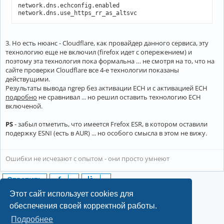
network.dns.echconfig.enabled 

network.dns.use_https_rr_as_altsvc
3. Но есть нюанс - Cloudflare, как провайдер данного сервиса, эту
технологию еще не включил (firefox идет с опережением) и
поэтому эта технология пока формальна … не смотря на то, что на
сайте проверки Cloudflare все 4-е технологии показаны
действущими.
Результаты вывода ngrep без активации ECH и с активацией ECH
подробно
не сравнивал ... но решил оставить технологию ECH
включеной.
PS
- забыл отметить, что имеется Frefox ESR, в котором оставили
подержку ESNI (есть в AUR) ... но особого смысла в этом не вижу.
Ошибки не исчезают с опытом - они просто умнеют
Ответить
10 сообщений • Страница
1
из
1
Этот сайт использует cookies для
обеспечения своей корректной работы.
Подробнее