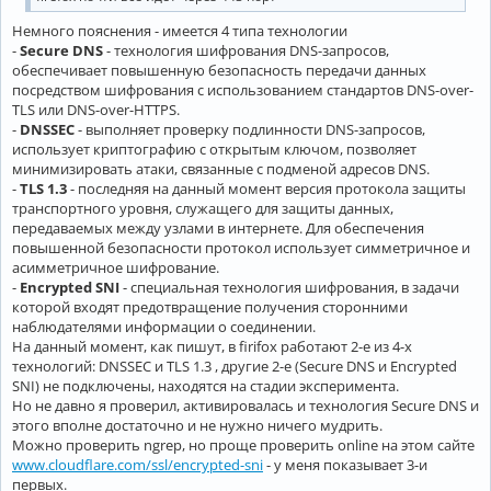
Немного пояснения - имеется 4 типа технологии
-
Secure DNS
- технология шифрования DNS-запросов,
обеспечивает повышенную безопасность передачи данных
посредством шифрования с использованием стандартов DNS-over-
TLS или DNS-over-HTTPS.
-
DNSSEC
- выполняет проверку подлинности DNS-запросов,
использует криптографию с открытым ключом, позволяет
минимизировать атаки, связанные с подменой адресов DNS.
-
TLS 1.3
- последняя на данный момент версия протокола защиты
транспортного уровня, служащего для защиты данных,
передаваемых между узлами в интернете. Для обеспечения
повышенной безопасности протокол использует симметричное и
асимметричное шифрование.
-
Encrypted SNI
- специальная технология шифрования, в задачи
которой входят предотвращение получения сторонними
наблюдателями информации о соединении.
На данный момент, как пишут, в firifox работают 2-е из 4-х
технологий: DNSSEC и TLS 1.3 , другие 2-е (Secure DNS и Encrypted
SNI) не подключены, находятся на стадии эксперимента.
Но не давно я проверил, активировалась и технология Secure DNS и
этого вполне достаточно и не нужно ничего мудрить.
Можно проверить ngrep, но проще проверить online на этом сайте
www.cloudflare.com/ssl/encrypted-sni
- у меня показывает 3-и
первых.