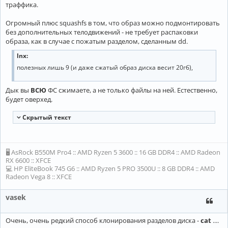
траффика.
Огромный плюс squashfs в том, что образ можно подмонтировать
без дополнительных телодвижений - не требует распаковки
образа, как в случае с пожатым разделом, сделанным dd.
lnx:
полезных лишь 9 (и даже сжатый образ диска весит 20гб),
Дык вы
ВСЮ
ФС сжимаете, а не только файлы на ней. Естественно,
будет оверхед.
Cкрытый текст
🖥 AsRock B550M Pro4 :: AMD Ryzen 5 3600 :: 16 GB DDR4 :: AMD Radeon
RX 6600 :: XFCE
💻 HP EliteBook 745 G6 :: AMD Ryzen 5 PRO 3500U :: 8 GB DDR4 :: AMD
Radeon Vega 8 :: XFCE
vasek
Очень, очень редкий способ клонирования разделов диска -
cat
....