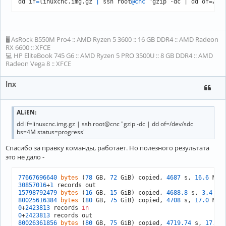
dd if
=
linuxcnc.img.gz 
|
 ssh root
@cnc
 "gzip -dc | dd of=/de
🖥 AsRock B550M Pro4 :: AMD Ryzen 5 3600 :: 16 GB DDR4 :: AMD Radeon
RX 6600 :: XFCE
💻 HP EliteBook 745 G6 :: AMD Ryzen 5 PRO 3500U :: 8 GB DDR4 :: AMD
Radeon Vega 8 :: XFCE
lnx
ALiEN:
dd if=linuxcnc.img.gz | ssh root@cnc "gzip -dc | dd of=/dev/sdс
bs=4M status=progress"
Спасибо за правку команды, работает. Но полезного результата
это не дало -
77667696640
bytes
 (
78
 GB, 
72
 GiB) copied, 
4687
 s, 
16.6
 MB/
30857016
+
1
15798792479
bytes
 (
16
 GB, 
15
 GiB) copied, 
4688.8
 s, 
3.4
80025616384
bytes
 (
80
 GB, 
75
 GiB) copied, 
4708
 s, 
17.0
0
+
2423813
 records 
in
0
+
2423813
80026361856
bytes
 (
80
 GB, 
75
 GiB) copied, 
4719.74
 s, 
17.0