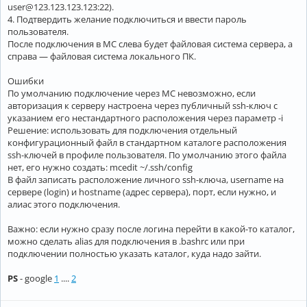
user@123.123.123.123:22).
4. Подтвердить желание подключиться и ввести пароль
пользователя.
После подключения в MC слева будет файловая система сервера, а
справа — файловая система локального ПК.
Ошибки
По умолчанию подключение через MC невозможно, если
авторизация к серверу настроена через публичный ssh-ключ с
указанием его нестандартного расположения через параметр -i
Решение: использовать для подключения отдельный
конфигурационный файл в стандартном каталоге расположения
ssh-ключей в профиле пользователя. По умолчанию этого файла
нет, его нужно создать: mcedit ~/.ssh/config
В файл записать расположение личного ssh-ключа, username на
сервере (login) и hostname (адрес сервера), порт, если нужно, и
алиас этого подключения.
Важно: если нужно сразу после логина перейти в какой-то каталог,
можно сделать alias для подключения в .bashrc или при
подключении полностью указать каталог, куда надо зайти.
PS
- google
1
....
2