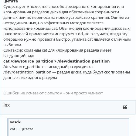
цитата
Существует множество способов резервного копирования или
клонирования разделов диска для обеспечения сохранности
данных или их переноса на новое устройство хранения. Одним из
нетрадиционных, но эффективных методов является
использование команды cat. Обычно для клонирования дисковых
накопителей применяется инструмент dd, но в случаях, когда эту
операцию нужно провести быстро, утилита cat является отличным
выбором.
Синтаксис команды cat для клонирования раздела имеет
следующий вид:
cat /dev/source_partition > /dev/destination_partition
/dev/source_partition — исходный раздел диска
/dev/destination_partition — раздел диска, куда будут скопированы
данные с исходного раздела
Ошибки не исчезают с опытом - они просто умнеют
lnx
vasek:
cat .... цитата