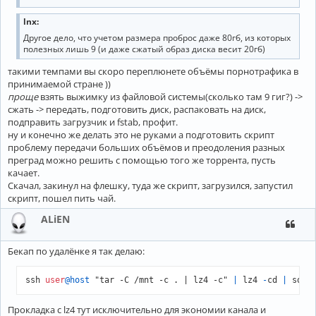
lnx:
Другое дело, что учетом размера проброс даже 80гб, из которых
полезных лишь 9 (и даже сжатый образ диска весит 20гб)
такими темпами вы скоро переплюнете объёмы порнотрафика в
принимаемой стране ))
проще
взять выжимку из файловой системы(сколько там 9 гиг?) ->
сжать -> передать, подготовить диск, распаковать на диск,
подправить загрузчик и fstab, профит.
ну и конечно же делать это не руками а подготовить скрипт
проблему передачи больших объёмов и преодоления разных
преград можно решить с помощью того же торрента, пусть
качает.
Скачал, закинул на флешку, туда же скрипт, загрузился, запустил
скрипт, пошел пить чай.
ALiEN
Бекап по удалёнке я так делаю:
ssh 
user
@host
 "tar -C /mnt -c . | lz4 -c" 
|
 lz4 
-
cd 
|
 sqfs
Прокладка с lz4 тут исключительно для экономии канала и