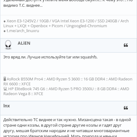
видимо Т.С. виднее...
● Xeon E3-1245V2 / 10GB / VGA Intel Xeon E3-1200 / SSD 240GB / Arch
Linux + LXQt + Openbox + Picom / Ungoogled-Chromium
● t.me/arch_linuxru
ALiEN
Это вряд ли. Лучше используйте tar или squashfs.
🖥 AsRock B550M Pro4 :: AMD Ryzen 5 3600 :: 16 GB DDR4 :: AMD Radeon
RX 6600 :: XFCE
💻 HP EliteBook 745 G6 :: AMD Ryzen 5 PRO 3500U :: 8 GB DDR4 :: AMD
Radeon Vega 8 :: XFCE
lnx
Действительно ТС виднее и так нужно. Мизансцена такая - в одной
стране одни козлы, в другой стране другие козлы и гадят друг
другу, мешая братским народам и не читавши многовариантные
истории про Иванов Никифрычей. Мать природа и няньки