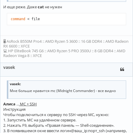
И еще реже. Даже
cat
не нужен
command
 < file
🖥 AsRock B550M Pro4 :: AMD Ryzen 5 3600 :: 16 GB DDR4 :: AMD Radeon
RX 6600 :: XFCE
💻 HP EliteBook 745 G6 :: AMD Ryzen 5 PRO 3500U :: 8 GB DDR4 :: AMD
Radeon Vega 8 :: XFCE
vasek
vasek:
Мне больше нравится mc (Midnight Commander) - все видно
Алиса
...
MC + SSH
Инструкция
Чтобы подключиться к серверу по SSH через MC, нужно:
1. Запустить MC на удалённом сервере.
2. Нажать F9, выбрать «Правая панель — Shell-соединение».
3. В появившемся окне ввести логин@ваш_ip:порт_ssh (например,