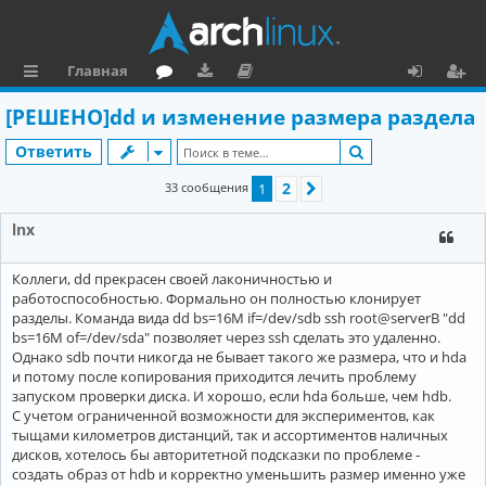
Главная
с
о
аг
о
х
ег
[РЕШЕНО]dd и изменение размера раздела
ы
ру
ру
ку
о
и
Поиск
Ответить
л
м
зк
м
д
ст
2
33 сообщения
1
След.
к
и
е
р
lnx
и
н
а
та
ц
Коллеги, dd прекрасен своей лаконичностью и
ц
и
работоспособностью. Формально он полностью клонирует
разделы. Команда вида dd bs=16M if=/dev/sdb ssh root@serverB "dd
и
я
bs=16M of=/dev/sda" позволяет через ssh сделать это удаленно.
Однако sdb почти никогда не бывает такого же размера, что и hda
я
и потому после копирования приходится лечить проблему
запуском проверки диска. И хорошо, если hda больше, чем hdb.
С учетом ограниченной возможности для экспериментов, как
тыщами километров дистанций, так и ассортиментов наличных
дисков, хотелось бы авторитетной подсказки по проблеме -
создать образ от hdb и корректно уменьшить размер именно уже