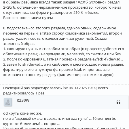
в образе? разбивка всегда такая: раздел 1=20гб (условно), раздел
2=20гб, остальное - неразмеченное пространство, которого из-за
отсутствия малых форм и размеров от 210гб и более.
В итоге пошел таким путем -
0. подготовка - со второго раздела, где хомовник, содержимое
перенес на первый, в fstab строку хомовника закоментил, второй
раздел удалил, соотв. отсалься один, загрузочный. Создал
эталонный образ.
1. клонирую нужным способом этот образ (в процессе добился его
облегчения в разы) - напрямую ли, через ssh, со сжатием или без
2. после конирования штатная проверка раздела e2fsck -f /dev/sd...
3. затем fdisk /dev/sd... и на свободном месте создаю новый раздел,
форматирую его в нужную фс, правлю fstab и прописываю
хомовник по новому разделу (фактически раскомментирую).
Последний раз редактировалось
lnx
06.09.2025 19:09, всего
редактировалось 1 раз.
x230w
dd круть конечно же.
но в в "здравый смысл въезжать иногода нуна" ... 16 мег для bs
курто же более чем! ... вопрос...
Удалённый доступ к утилите меня вообще смуитл... К чему это?.. Но