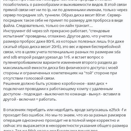
позаботились о разнообразии и выживаемости видов. В этой связи
прямой связи нет ни по ip, ни по доменными именам, только через
сервер посредник ssh, туннели. Образ диска весит 80гиг. Сервер-
посредник такое себе не примет по размеру для проброса в виде
файла. Следовательно, только он-лайн транзит....
Инструмент dd через ssh прекрасно работает, "стендовые
испытания" проведены, отлажено. Другое дело, что учетом
размера проброс даже 80гб, из которых полезных лишь 9 (и даже
сжатый образ диска весит 20гб), это вес и время бесперебойной
связи, что в целях учета потенциально разных по размерам sda
and sdb второй раздел урезал до 1гб. и встает вопрос о
пуленепробиваемом варианте изменения второго раздела до
максимальной емкости диска без физического доступа с моей
стороны и ограниченных компетенциях на "той" стороне при
отсутствии голосовой связи.
Решение должно быть условно коробочное - взял диск +
подключил проводами к работающему компу с удаленным
доступом - подождал - выключил по команде - вынул - вставил в
другой - включил = работать.
В опасениях перебдеть или недобдеть вроде запускаешь e2fsck -f и
проходит без ошибок. Но мы-то знаем, что из-за разных рамзеров
операция однозначно проходит не в полной мере корректно и
сейчас это выражается в некорректности указания общего размера
диска. Тот же fdisk красными буковками пишет про