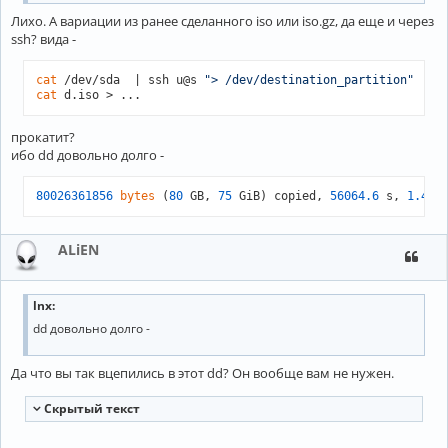
Лихо. А вариации из ранее сделанного iso или iso.gz, да еще и через
ssh? вида -
cat
 /dev/sda  | ssh u@s 
"> /dev/destination_partition"
cat
прокатит?
ибо dd довольно долго -
80026361856
bytes
 (
80
 GB, 
75
 GiB) copied, 
56064.6
 s, 
1.4
ALiEN
lnx:
dd довольно долго -
Да что вы так вцепились в этот dd? Он вообще вам не нужен.
Cкрытый текст