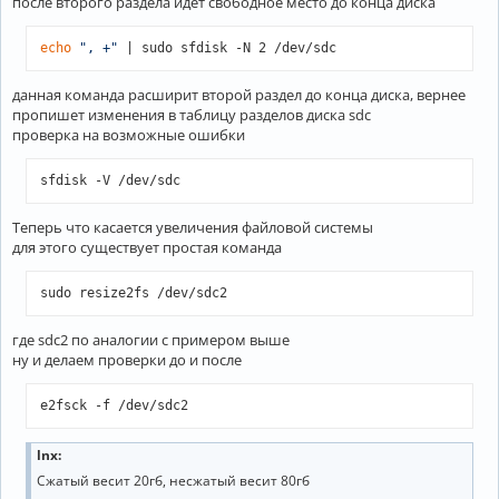
после второго раздела идёт свободное место до конца диска
echo
", +"
 | sudo sfdisk -N 2 /dev/sdc
данная команда расширит второй раздел до конца диска, вернее
пропишет изменения в таблицу разделов диска sdc
проверка на возможные ошибки
sfdisk -V /dev/sdс
Теперь что касается увеличения файловой системы
для этого существует простая команда
sudo resize2fs /dev/sdс2
где sdс2 по аналогии с примером выше
ну и делаем проверки до и после
e2fsck -f /dev/sdс2
lnx:
Сжатый весит 20гб, несжатый весит 80гб