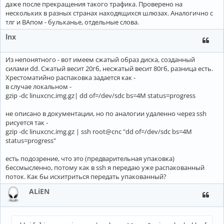
даже после прекращения такого трафика. Проверено на
нескольких в разных странах находящихся шлюзах. Аналогично с
тлг и ВАпом - бульканье, отдельные слова.
lnx
Из непонятного - вот имеем сжатый образ диска, созданный
силами dd. Сжатый весит 20гб, несжатый весит 80гб, разница есть.
Хрестоматийно распаковка задается как -
в случае локальном -
gzip -dc linuxcnc.img.gz| dd of=/dev/sdc bs=4M status=progress
не описано в документации, но по аналогии удаленно через ssh
рисуется так -
gzip -dc linuxcnc.img.gz | ssh root@cnc "dd of=/dev/sdс bs=4M
status=progress"
есть подозрение, что это (предварительная упаковка)
бессмысленно, потому как в ssh я передаю уже распакованный
поток. Как бы исхитриться передать упакованный?
ALiEN