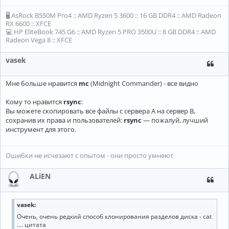
🖥 AsRock B550M Pro4 :: AMD Ryzen 5 3600 :: 16 GB DDR4 :: AMD Radeon
RX 6600 :: XFCE
💻 HP EliteBook 745 G6 :: AMD Ryzen 5 PRO 3500U :: 8 GB DDR4 :: AMD
Radeon Vega 8 :: XFCE
vasek
Мне больше нравится
mc
(Midnight Commander) - все видно
Кому то нравится
rsync
:
Вы можете скопировать все файлы с сервера A на сервер B,
сохранив их права и пользователей:
rsync
— пожалуй, лучший
инструмент для этого.
Ошибки не исчезают с опытом - они просто умнеют
ALiEN
vasek:
Очень, очень редкий способ клонирования разделов диска - cat
.... цитата