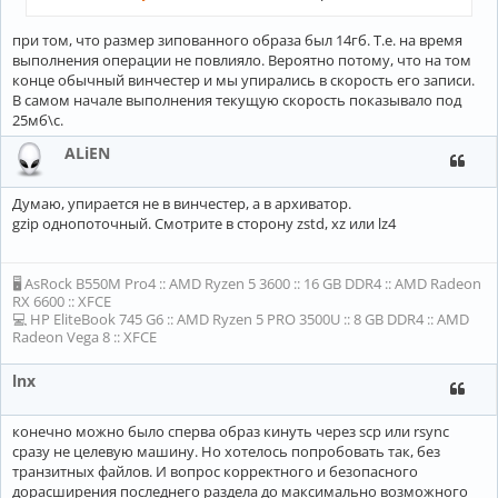
при том, что размер зипованного образа был 14гб. Т.е. на время
выполнения операции не повлияло. Вероятно потому, что на том
конце обычный винчестер и мы упирались в скорость его записи.
В самом начале выполнения текущую скорость показывало под
25мб\с.
ALiEN
Думаю, упирается не в винчестер, а в архиватор.
gzip однопоточный. Смотрите в сторону zstd, xz или lz4
🖥 AsRock B550M Pro4 :: AMD Ryzen 5 3600 :: 16 GB DDR4 :: AMD Radeon
RX 6600 :: XFCE
💻 HP EliteBook 745 G6 :: AMD Ryzen 5 PRO 3500U :: 8 GB DDR4 :: AMD
Radeon Vega 8 :: XFCE
lnx
конечно можно было сперва образ кинуть через scp или rsync
сразу не целевую машину. Но хотелось попробовать так, без
транзитных файлов. И вопрос корректного и безопасного
дорасширения последнего раздела до максимально возможного