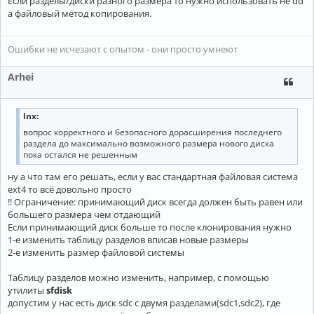
Если разделы/диски разного размера то нужно использовать не dd
а файловый метод копирования.
Ошибки не исчезают с опытом - они просто умнеют
Arhei
lnx:
вопрос корректного и безопасного дорасширения последнего
раздела до максимально возможного размера нового диска
пока остался не решенным
ну а что там его решать, если у вас стандартная файловая система
ext4 то всё довольно просто
!! Ограничение: принимающий диск всегда должен быть равен или
большего размера чем отдающий
Если принимающий диск больше то после клонирования нужно
1-е изменить таблицу разделов вписав новые размеры
2-е изменить размер файловой системы
Таблицу разделов можно изменить, например, с помощью
утилиты
sfdisk
допустим у нас есть диск sdc с двумя разделами(sdс1,sdс2), где