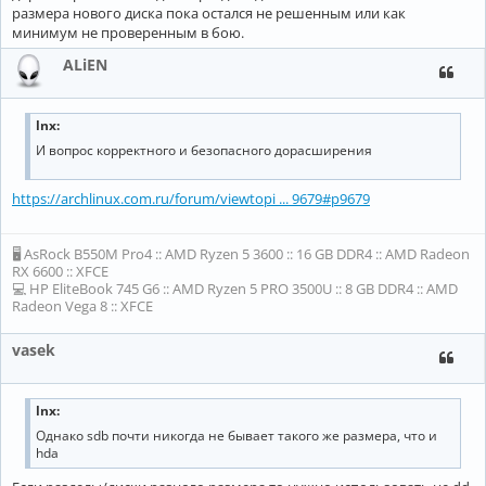
размера нового диска пока остался не решенным или как
минимум не проверенным в бою.
ALiEN
lnx:
И вопрос корректного и безопасного дорасширения
https://archlinux.com.ru/forum/viewtopi ... 9679#p9679
🖥 AsRock B550M Pro4 :: AMD Ryzen 5 3600 :: 16 GB DDR4 :: AMD Radeon
RX 6600 :: XFCE
💻 HP EliteBook 745 G6 :: AMD Ryzen 5 PRO 3500U :: 8 GB DDR4 :: AMD
Radeon Vega 8 :: XFCE
vasek
lnx:
Однако sdb почти никогда не бывает такого же размера, что и
hda