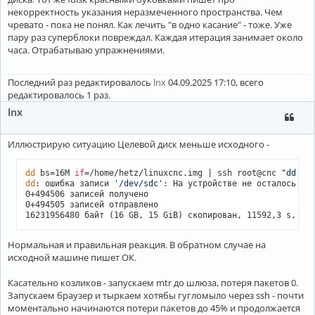
некорректность указания неразмеченного пространства. Чем
чревато - пока не понял. Как лечить "в одно касание" - тоже. Уже
пару раз суперблоки повреждал. Каждая итерация занимает около
часа. Отрабатываю упражнениями.
Последний раз редактировалось
lnx
04.09.2025 17:10, всего
редактировалось 1 раз.
lnx
Иллюстрирую ситуацию Целевой диск меньше исходного -
dd
 bs=16M 
if
=/home/hetz/linuxcnc.img | ssh root@cnc 
"dd bs
dd
: ошибка записи 
'/dev/sdc'
: На устройстве не осталось сво
0+494506 записей получено

0+494505 записей отправлено

Нормальная и правильная реакция. В обратном случае на
исходной машине пишет ОК.
Касательно козликов - запускаем mtr до шлюза, потеря пакетов 0.
Запускаем браузер и тыркаем хотябы гугломыло через ssh - почти
моментально начинаются потери пакетов до 45% и продолжается