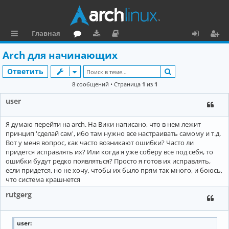
Главная
с
о
аг
о
х
ег
Arch для начинающих
ы
ру
ру
ку
о
и
Поиск
Ответить
л
м
зк
м
д
ст
8 сообщений • Страница
1
из
1
к
и
е
р
user
и
н
а
Я думаю перейти на arch. На Вики написано, что в нем лежит
та
ц
принцип 'сделай сам', ибо там нужно все настраивать самому и т.д.
ц
и
Вот у меня вопрос, как часто возникают ошибки? Часто ли
придется исправлять их? Или когда я уже соберу все под себя, то
и
я
ошибки будут редко появляться? Просто я готов их исправлять,
если придется, но не хочу, чтобы их было прям так много, и боюсь,
я
что система крашнется
rutgerg
user: