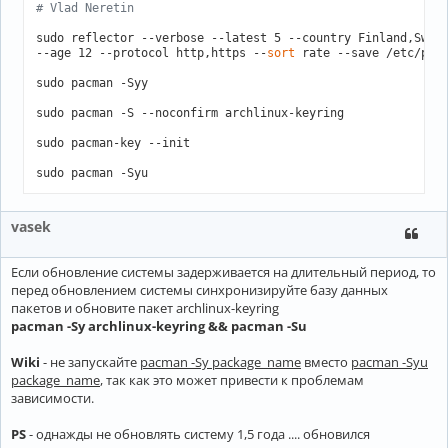
# Vlad Neretin
sudo reflector --verbose --latest 5 --country Finland,Swede
--age 12 --protocol http,https --
sort
 rate --save /etc/pacm
sudo pacman -Syy

sudo pacman -S --noconfirm archlinux-keyring

sudo pacman-key --init

sudo pacman -Syu
vasek
Если обновление системы задерживается на длительный период, то
перед обновлением системы синхронизируйте базу данных
пакетов и обновите пакет archlinux-keyring
pacman -Sy archlinux-keyring && pacman -Su
Wiki
- не запускайте
pacman -Sy package_name
вместо
pacman -Syu
package_name
, так как это может привести к проблемам
зависимости.
PS
- однажды не обновлять систему 1,5 года .... обновился