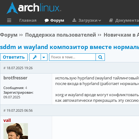
Главная
Форум
Загрузки
Документ
с
Форум
Поддержка пользователей
Новичкам в A
ы
sddm и wayland композитор вместе нормальн
л
Поиск
Ответить
к
и
#
18.07.2025 19:26
brotfresser
использую hyprland (wayland тайлинговый
после входа в hyprland (работает нормальн
Сообщения:
4
Зарегистрирован:
xorg и wayland вроде могут конфликтовать 
09.07.2025
как автоматически прекращать эту сессию,
#
19.07.2025 06:56
vall