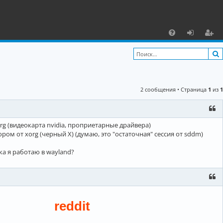
С
F
х
ег
A
о
и
Q
д
ст
2 сообщения • Страница
1
из
1
р
а
ц
g (видеокарта nvidia, проприетарные драйвера)
ром от xorg (черный Х) (думаю, это "остаточная" сессия от sddm)
и
ока я работаю в wayland?
я