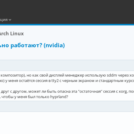
ация
rch Linux
о работают? (nvidia)
 композитор), но как свой дисплей менеджер использую sddm через xor
о) у меня остаётся сессия в tty2 с черным экраном и стандартным курсо
друг с другом, может ли быть опасна эта "остаточная" сессия с xorg, п
 чтобы у меня был только hyprland?