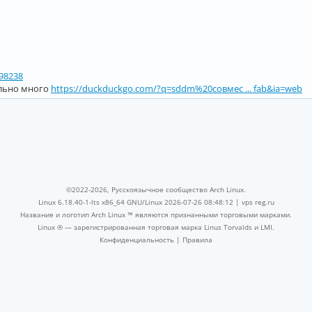
298238
ольно много
https://duckduckgo.com/?q=sddm%20совмес ... fab&ia=web
©2022-2026, Русскоязычное сообщество Arch Linux.
Linux 6.18.40-1-lts x86_64 GNU/Linux 2026-07-26 08:48:12 |
vps reg.ru
Название и логотип Arch Linux ™ являются признанными торговыми марками.
Linux ® — зарегистрированная торговая марка Linus Torvalds и LMI.
Конфиденциальность
|
Правила