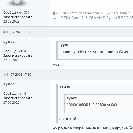
Сообщения:
550
🖥 AsRock B550M Pro4 :: AMD Ryzen 5 3600 :: 
Зарегистрирован:
💻 HP EliteBook 745 G6 :: AMD Ryzen 5 PRO 35
23.08.2022
#
01.07.2025 17:36
syncc
lyyx
:
Сообщения:
4
привет, у тебя видеокарта нвидиа\амд
Зарегистрирован:
27.06.2025
nvidia
#
01.07.2025 17:39
syncc
ALiEN
:
Сообщения:
4
syncc:
Зарегистрирован:
27.06.2025
1920x1080@143.99800 at 0x0
а это что?
ну родное разрешение в 144гц, а другие б