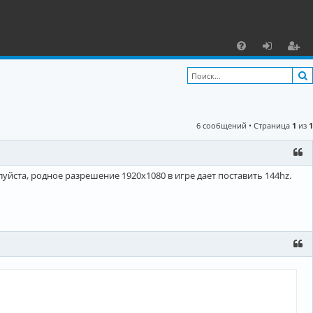
С
F
х
ег
A
о
и
Q
д
ст
6 сообщений • Страница
1
из
1
р
а
ц
уйста, родное разрешение 1920x1080 в игре дает поставить 144hz.
и
я