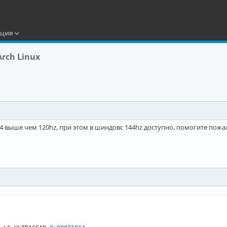
ация
rch Linux
24 выше чем 120hz, при этом в шиндовс 144hz доступно, помогите пожал