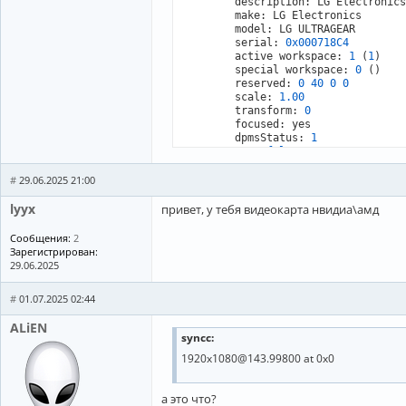
	description: LG Electronic
	make: LG Electronics

	model: LG ULTRAGEAR

	serial: 
0x000718C4
	active workspace: 
1
 (
1
)

	special workspace: 
0
 ()

	reserved: 
0
40
0
0
	scale: 
1.00
	transform: 
0
	focused: yes

	dpmsStatus: 
1
	vrr: 
false
	solitary: 
0
	activelyTearing: 
false
#
29.06.2025 21:00
	directScanoutTo: 
0
	disabled: 
false
lyyx
привет, у тебя видеокарта нвидиа\амд
	currentFormat: XRGB8888

	mirrorOf: 
none
Сообщения:
2
	availableModes: 
1920
x1080
@1
Зарегистрирован:
29.06.2025
#
01.07.2025 02:44
ALiEN
syncc:
1920x1080@143.99800 at 0x0
а это что?