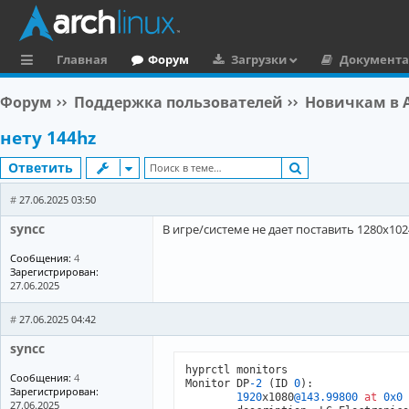
Главная
Форум
Загрузки
Документ
с
Форум
Поддержка пользователей
Новичкам в A
ы
нету 144hz
л
Поиск
Ответить
к
и
#
27.06.2025 03:50
syncc
В игре/системе не дает поставить 1280x10
Сообщения:
4
Зарегистрирован:
27.06.2025
#
27.06.2025 04:42
syncc
hyprctl monitors

Сообщения:
4
Monitor DP
-2
 (ID 
0
):

Зарегистрирован:
1920
x1080
@143
.99800
at
0x0
27.06.2025