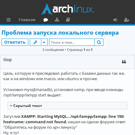
Главная
с
о
аг
о
х
ег
Проблема запуска локального сервера
ы
ру
ру
ку
о
и
Поиск
Ответить
л
м
зк
м
д
ст
3 сообщения • Страница
1
из
1
к
и
е
р
tiop
и
н
а
Цель, которую я преследовал: работать с базами данных так же,
та
ц
как и на windows или macos, или ubunru и прочее
ц
и
Установил mysql(mariadb), установил xamp, при вводе команды
и
я
/opt/lampp/lampp start выдает:
я
Cкрытый текст
Загуглив
XAMPP: Starting MySQL.../opt/lampp/lampp: line 150:
hostname: command not found
, нашел на одном форуме ответ
"Обратитесь на форум по арч линуксу"
Ну, я тут