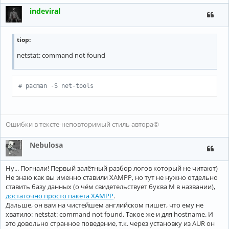
indeviral
tiop
:
netstat: command not found
# pacman -S net-tools
Ошибки в тексте-неповторимый стиль автора©
Nebulosa
Ну... Погнали! Первый залётный разбор логов который не читают)
Не знаю как вы именно ставили XAMPP, но тут не нужно отдельно
ставить базу данных (о чём свидетельствует буква М в названии),
достаточно просто пакета XAMPP
.
Дальше, он вам на чистейшем английском пишет, что ему не
хватило: netstat: command not found. Такое же и для hostname. И
это довольно странное поведение, т.к. через установку из AUR он