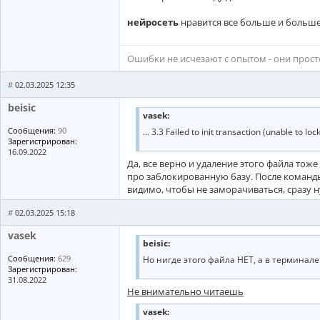
нейросеть
нравится все больше и больш
Ошибки не исчезают с опытом - они прос
#
02.03.2025 12:35
beisic
vasek:
Сообщения:
90
... 3.3 Failed to init transaction (unable to lo
Зарегистрирован:
16.09.2022
Да, все верно и удаление этого файла тоже 
про заблокированную базу. После команды 
видимо, чтобы не заморачиваться, сразу 
#
02.03.2025 15:18
vasek
beisic:
Сообщения:
629
Но нигде этого файла НЕТ, а в терминал
Зарегистрирован:
31.08.2022
Не внимательно читаешь
vasek: