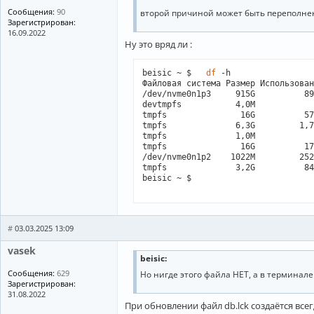
Сообщения:
90
второй причиной может быть переполнен
Зарегистрирован:
16.09.2022
Ну это вряд ли :
beisic ~ $   
df
 -h

Файловая система Размер Использован
/dev/nvme0n1p3     915G          89
devtmpfs           4,0M            
tmpfs               16G          57
tmpfs              6,3G         1,7
tmpfs              1,0M            
tmpfs               16G          17
/dev/nvme0n1p2    1022M         252
tmpfs              3,2G          84
beisic ~ $ 

#
03.03.2025 13:09
vasek
beisic:
Сообщения:
629
Но нигде этого файла НЕТ, а в терминал
Зарегистрирован:
31.08.2022
При обновлении файл db.lck создаётся всег