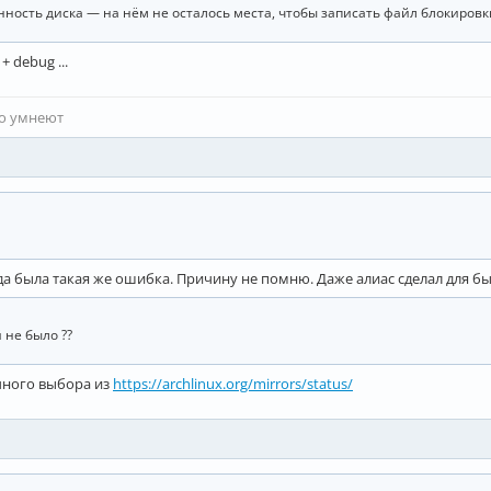
ность диска — на нём не осталось места, чтобы записать файл блокировк
+ debug ...
то умнеют
а была такая же ошибка. Причину не помню. Даже алиас сделал для бы
й не было ??
учного выбора из
https://archlinux.org/mirrors/status/