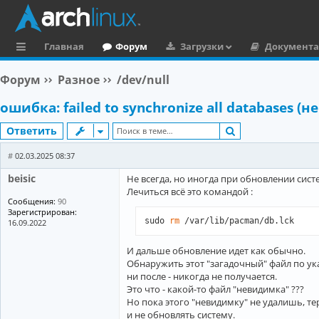
Главная
Форум
Загрузки
Документ
с
Форум
Разное
/dev/null
ы
ошибка: failed to synchronize all databases 
л
Поиск
Ответить
к
и
#
02.03.2025 08:37
beisic
Не всегда, но иногда при обновлении сис
Лечиться всё это командой :
Сообщения:
90
Зарегистрирован:
sudo 
rm
 /var/lib/pacman/db.lck 
16.09.2022
И дальше обновление идет как обычно.
Обнаружить этот "загадочный" файл по ук
ни после - никогда не получается.
Это что - какой-то файл "невидимка" ???
Но пока этого "невидимку" не удалишь, те
и не обновлять систему.