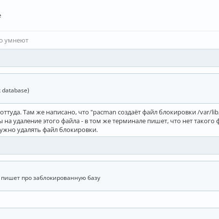
е
то умнеют
ck database)
оттуда. Там же написано, что "pacman создаёт файл блокировки /var/lib
на удаление этого файла - в том же терминале пишет, что нет такого ф
нужно удалять файл блокировки.
е пишет про заблокированную базу