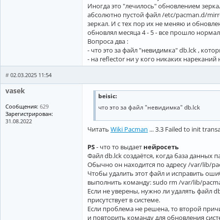
Иногда это "лечилось" обновлением зерка
абсолютно пустой файл /etc/pacman.d/mirr
зеркал. И с тех пор их не меняю и обновл
обновлял месяца 4 - 5 - все прошло нормал
Вопроса два :
- что это за файл "невидимка" db.lck , ко
- на reflector ни у кого никаких нареканий 
#
02.03.2025 11:54
vasek
beisic:
Сообщения:
629
что это за файл "невидимка" db.lck
Зарегистрирован:
31.08.2022
Читать
Wiki Pacman
... 3.3 Failed to init tra
PS
- что то выдает
нейросеть
Файл db.lck создаётся, когда база данных
Обычно он находится по адресу /var/lib/pa
Чтобы удалить этот файл и исправить ошибку
выполнить команду: sudo rm /var/lib/pacma
Если не уверены, нужно ли удалять файл db
присутствует в системе.
Если проблема не решена, то второй прич
и повторить команду для обновления сист