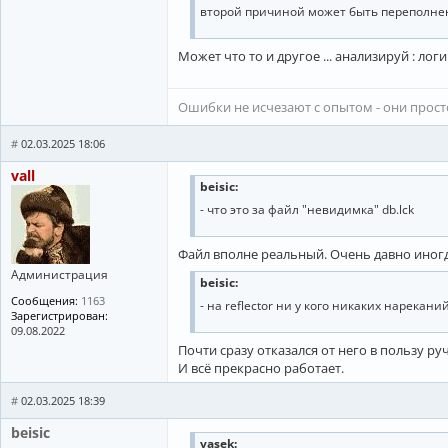
второй причиной может быть переполнен
Может что то и другое ... анализируй : логи 
Ошибки не исчезают с опытом - они прос
#
02.03.2025 18:06
vall
beisic:
- что это за файл "невидимка" db.lck
Файл вполне реальный. Очень давно иногд
Администрация
beisic:
Сообщения:
1163
- на reflector ни у кого никаких нарекани
Зарегистрирован:
09.08.2022
Почти сразу отказался от него в пользу р
И всё прекрасно работает.
#
02.03.2025 18:39
beisic
vasek: