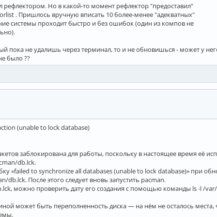
л рефлектором. Но в какой-то момент рефлектор "предоставил"
orlist . Пришлось вручную вписать 10 более-менее "адекватных"
ение системы проходит быстро и без ошибок (один из компов не
ьно).
торый пока не удалишь через терминал, то и не обновишься - может у не
не было ??
nsaction (unable to lock database)
 пакетов заблокирована для работы, поскольку в настоящее время её ис
cman/db.lck.
 «failed to synchronize all databases (unable to lock database)» при о
n/db.lck. После этого следует вновь запустить pacman.
.lck, можно проверить дату его создания с помощью команды ls -l /var
иной может быть переполненность диска — на нём не осталось места, 
емы.