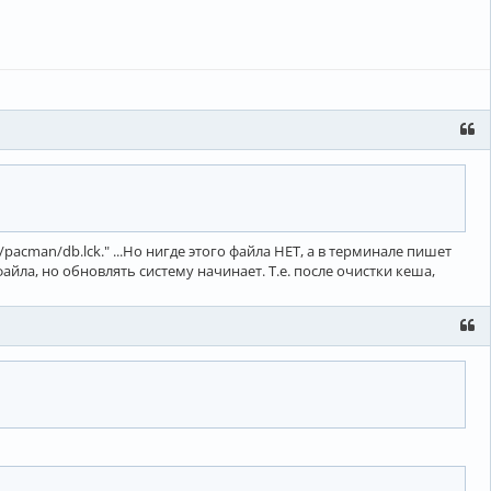
/pacman/db.lck." ...Но нигде этого файла НЕТ, а в терминале пишет
айла, но обновлять систему начинает. Т.е. после очистки кеша,