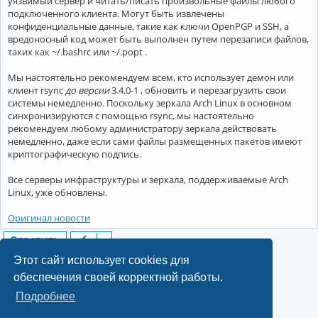
уязвимый сервер и читать/писать произвольные файлы любого
подключенного клиента. Могут быть извлечены
конфиденциальные данные, такие как ключи OpenPGP и SSH, а
вредоносный код может быть выполнен путем перезаписи файлов,
таких как ~/.bashrc или ~/.popt .
Мы настоятельно рекомендуем всем, кто использует демон или
клиент rsync
до версии
3.4.0-1 , обновить и перезагрузить свои
системы немедленно. Поскольку зеркала Arch Linux в основном
синхронизируются с помощью rsync, мы настоятельно
рекомендуем любому администратору зеркала действовать
немедленно, даже если сами файлы размещенных пакетов имеют
криптографическую подпись.
Все серверы инфраструктуры и зеркала, поддерживаемые Arch
Linux, уже обновлены.
Оригинал новости
Ответить
1 сообщение • Страница
1
из
1
Этот сайт использует cookies для
обеспечения своей корректной работы.
Подробнее
©2022-2026, Русскоязычное сообщество Arch Linux.