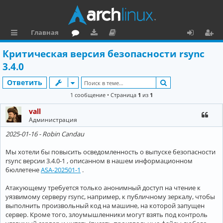
Главная
с
о
аг
о
х
ег
Критическая версия безопасности rsync
ы
ру
ру
ку
о
и
3.4.0
л
м
зк
м
д
ст
Поиск
Ответить
к
и
е
р
1 сообщение • Страница
1
из
1
и
н
а
vall
Администрация
та
ц
2025-01-16 - Robin Candau
ц
и
и
я
Мы хотели бы повысить осведомленность о выпуске безопасности
rsync версии 3.4.0-1 , описанном в нашем информационном
я
бюллетене
ASA-202501-1
.
Атакующему требуется только анонимный доступ на чтение к
уязвимому серверу rsync, например, к публичному зеркалу, чтобы
выполнить произвольный код на машине, на которой запущен
сервер. Кроме того, злоумышленники могут взять под контроль