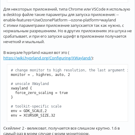
Для некоторых приложений, типа Chrome или VSCode я использую
в desktop файле такие параметры для запуска приложения: --
enable-features=UseOzonePlatform --ozone-platform=wayland
С этими параметрами приложение запускается так как нужно, с
нормальным разрешением. Но в других приложениях эта штука не
срабатывает, и при его запуске шрифт в приложении получается
нечеткий и мыльный.
В мануале hyprland нашел вот это (
https://wiki.hyprland.org/Configuring/XWayland/
):
# change monitor to high resolution, the last argument is 
monitor = , highres, auto, 2

# unscale XWayland
xwayland {

  force_zero_scaling = true

}

# toolkit-specific scale
env = GDK_SCALE,2

env = XCURSOR_SIZE,32
Скейлинг 2 - великоват, получается все слишком крупно. 1.6 в
самый раз в моем случае с моим монитором.