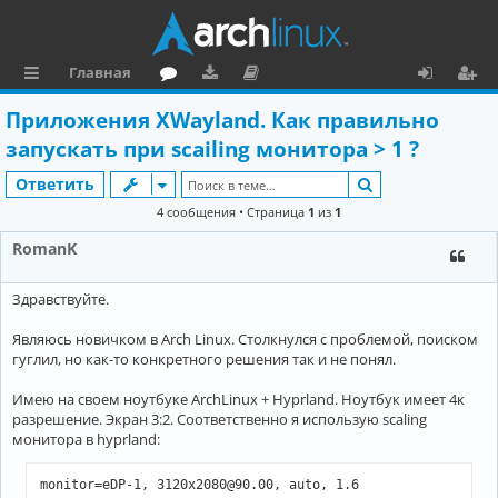
Главная
с
о
аг
о
х
ег
Приложения XWayland. Как правильно
ы
ру
ру
ку
о
и
запускать при scailing монитора > 1 ?
л
м
зк
м
д
ст
Поиск
Ответить
к
и
е
р
4 сообщения • Страница
1
из
1
и
н
а
RomanK
та
ц
Здравствуйте.
ц
и
и
я
Являюсь новичком в Arch Linux. Столкнулся с проблемой, поиском
гуглил, но как-то конкретного решения так и не понял.
я
Имею на своем ноутбуке ArchLinux + Hyprland. Ноутбук имеет 4к
разрешение. Экран 3:2. Соответственно я использую scaling
монитора в hyprland:
monitor=eDP-1, 3120x2080@90.00, auto, 1.6