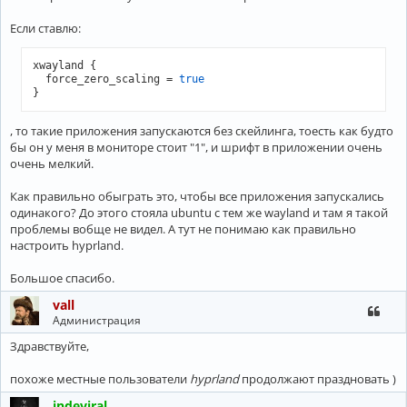
Если ставлю:
xwayland {

  force_zero_scaling = 
true
}
, то такие приложения запускаются без скейлинга, тоесть как будто
бы он у меня в мониторе стоит "1", и шрифт в приложении очень
очень мелкий.
Как правильно обыграть это, чтобы все приложения запускались
одинакого? До этого стояла ubuntu с тем же wayland и там я такой
проблемы вобще не видел. А тут не понимаю как правильно
настроить hyprland.
Большое спасибо.
vall
Администрация
Здравствуйте,
похоже местные пользователи
hyprland
продолжают праздновать )
indeviral