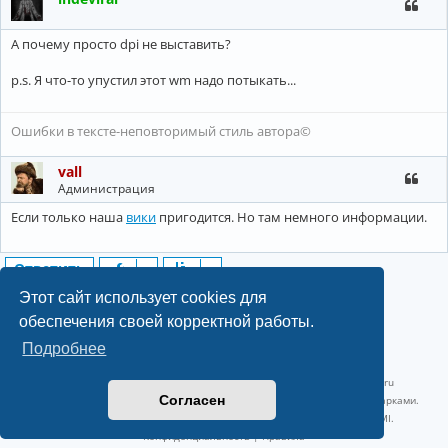
А почему просто dpi не выставить?
p.s. Я что-то упустил этот wm надо потыкать...
Ошибки в тексте-неповторимый стиль автора©
vall
Администрация
Если только наша
вики
пригодится. Но там немного информации.
Ответить
4 сообщения • Страница
1
из
1
Этот сайт использует cookies для
обеспечения своей корректной работы.
Подробнее
©2022-2026, Русскоязычное сообщество Arch Linux.
Linux 6.18.40-1-lts x86_64 GNU/Linux 2026-07-26 08:48:12 |
vps reg.ru
Согласен
Название и логотип Arch Linux ™ являются признанными торговыми марками.
Linux ® — зарегистрированная торговая марка Linus Torvalds и LMI.
Конфиденциальность
|
Правила