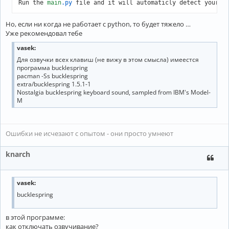
Run the 
main
.py
 file and it will automaticly detect your k
Но, если ни когда не работает с python, то будет тяжело …
Уже рекомендовал тебе
vasek:
Для озвучки всех клавиш (не вижу в этом смысла) имеестся
программа bucklespring
pacman -Ss bucklespring
extra/bucklespring 1.5.1-1
Nostalgia bucklespring keyboard sound, sampled from IBM's Model-
M
Ошибки не исчезают с опытом - они просто умнеют
knarch
vasek:
bucklespring
в этой программе:
как отключать озвучивание?