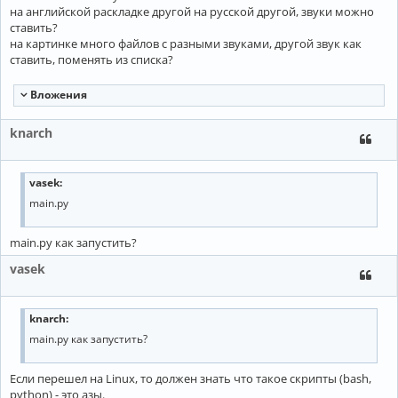
на английской раскладке другой на русской другой, звуки можно
ставить?
на картинке много файлов с разными звуками, другой звук как
ставить, поменять из списка?
Вложения
knarch
vasek:
main.py
main.py как запустить?
vasek
knarch:
main.py как запустить?
Если перешел на Linux, то должен знать что такое скрипты (bash,
python) - это азы.