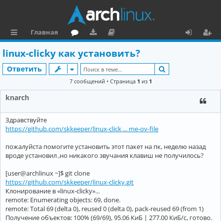
Главная
с
о
аг
о
х
ег
linux-clicky как установить?
ы
ру
ру
ку
о
и
Поиск
Ответить
л
м
зк
м
д
ст
7 сообщений • Страница
1
из
1
к
и
е
р
knarch
и
н
а
Здравствуйте
та
ц
https://github.com/skkeeper/linux-click ... me-ov-file
ц
и
пожалуйста помогите установить этот пакет на пк, неделю назад
и
я
вроде установил ,но никакого звучания клавиш не получилось?
я
[user@archlinux ~]$ git clone
https://github.com/skkeeper/linux-clicky.git
Клонирование в «linux-clicky»...
remote: Enumerating objects: 69, done.
remote: Total 69 (delta 0), reused 0 (delta 0), pack-reused 69 (from 1)
Получение объектов: 100% (69/69), 95.06 КиБ | 277.00 КиБ/с, готово.