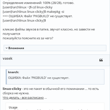
Определение изменений: 100% (28/28), готово.
[user@archlinux ~]$ cd linux-clicky
[user@archlinux linux-clicky]$ makepkg -si
==> ОШИБКА: Файл 'PKGBUILD' не существует.
[user@archlinux linux-clicky]$
кликаю файлы звуков в папке, звучат классно, но завести не
получается
пожалуйста поясните из за чего?
Вложения
vasek
knarch:
ОШИБКА: Файл 'PKGBUILD' не существует.
linux-clicky
- это не пакет в обычной его поминании … то есть
сборка не нужна.
Что делать - все расписано
…
Usage
