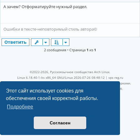
А зачем? Отформатируйте нужный раздел.
Ошибки в тексте-неповторимый стиль автора©
Ответить
2 сообщения • Страница
1
из
1
©2022-2026, Русскоязычное сообщество Arch Linux.
Linux 6.18.40-1-lts x86_64 GNU/Linux 2026-07-26 08:48:12 |
vps reg.ru
Название и логотип Arch Linux ™ являются признанными торговыми марками.
Linux ® — зарегистрированная торговая марка Linus Torvalds и LMI.
Этот сайт использует cookies для
Конфиденциальность
|
Правила
обеспечения своей корректной работы.
Подробнее
Согласен