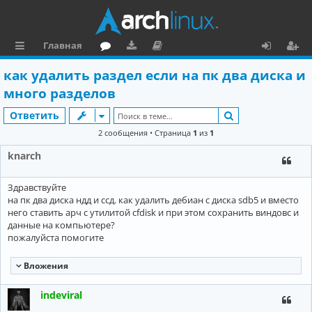
Главная
с
о
аг
о
х
ег
как удалить раздел если на пк два диска и
ы
ру
ру
ку
о
и
много разделов
л
м
зк
м
д
ст
Поиск
Ответить
к
и
е
р
2 сообщения • Страница
1
из
1
и
н
а
knarch
та
ц
Здравствуйте
ц
и
на пк два диска ндд и ссд. как удалить дебиан с диска sdb5 и вместо
и
я
него ставить арч с утилитой cfdisk и при этом сохранить виндовс и
данные на компьютере?
я
пожалуйста помогите
Вложения
indeviral