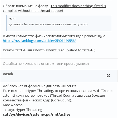
Обрати внимание на фразу -
This modifier does nothing if zstd is
compiled without multithread support
igor:
делалось бы это на восьми потоках вместо одного
В части количества физических/логических ядер рекомендую
https://russianblogs.com/article/95901449556/
Кстати, zstd -T0 == zstdmt (
zstdmt is equivalent to zstd -T0
)
Ошибки не исчезают с опытом - они просто умнеют
vasek
Добавочная информация для размышления ...
Если включен Hyper-Threading, то при использовании zstd -T0 (или
zstdmt) количество потоков (Thread Count) в два раза больше
количества физических ядер (Core Count).
Мое железо
- статус Hyper-Threading
cat /sys/devices/system/cpu/smt/active