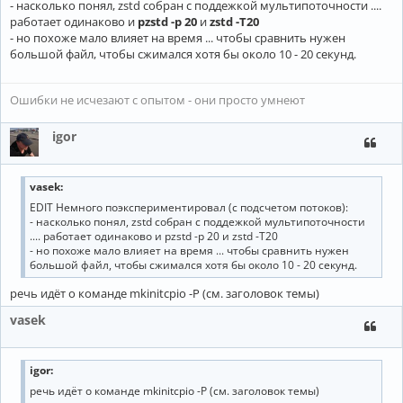
- насколько понял, zstd собран с поддежкой мультипоточности ....
работает одинаково и
pzstd -p 20
и
zstd -T20
- но похоже мало влияет на время ... чтобы сравнить нужен
большой файл, чтобы сжимался хотя бы около 10 - 20 секунд.
Ошибки не исчезают с опытом - они просто умнеют
igor
vasek:
EDIT Немного поэкспериментировал (с подсчетом потоков):
- насколько понял, zstd собран с поддежкой мультипоточности
.... работает одинаково и pzstd -p 20 и zstd -T20
- но похоже мало влияет на время ... чтобы сравнить нужен
большой файл, чтобы сжимался хотя бы около 10 - 20 секунд.
речь идёт о команде mkinitcpio -P (см. заголовок темы)
vasek
igor:
речь идёт о команде mkinitcpio -P (см. заголовок темы)