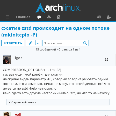
Главная
с
о
аг
о
х
ег
сжатие zstd происходит на одном потоке
ы
ру
ру
ку
о
и
(mkinitcpio -P)
л
м
зк
м
д
ст
Поиск
Ответить
к
и
е
р
15 сообщений • Страница
1
из
1
и
н
а
igor
та
ц
COMPRESSION_OPTIONS=(--ultra -22)
ц
и
так выглядит мой конфиг для сжатия.
и
я
на скрине виден параметр -T0, который говорит работать одним
потоком. его я изменить никак не могу, это некий дефолт. всё что
я
имеется по zstd -help не помогло.
явно где то есть другие настройки мимо /etc, но что то не нахожу
Cкрытый текст
vall