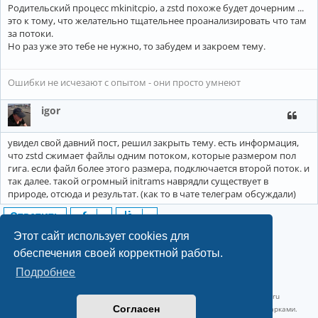
Родительский процесс mkinitcpio, а zstd похоже будет дочерним ...
это к тому, что желательно тщательнее проанализировать что там
за потоки.
Но раз уже это тебе не нужно, то забудем и закроем тему.
Ошибки не исчезают с опытом - они просто умнеют
igor
увидел свой давний пост, решил закрыть тему. есть информация,
что zstd сжимает файлы одним потоком, которые размером пол
гига. если файл более этого размера, подключается второй поток. и
так далее. такой огромный initrams наврядли существует в
природе, отсюда и результат. (как то в чате телеграм обсуждали)
Ответить
15 сообщений • Страница
1
из
1
Этот сайт использует cookies для
обеспечения своей корректной работы.
Подробнее
©2022-2026, Русскоязычное сообщество Arch Linux.
Linux 6.18.40-1-lts x86_64 GNU/Linux 2026-07-26 08:48:12 |
vps reg.ru
Согласен
Название и логотип Arch Linux ™ являются признанными торговыми марками.