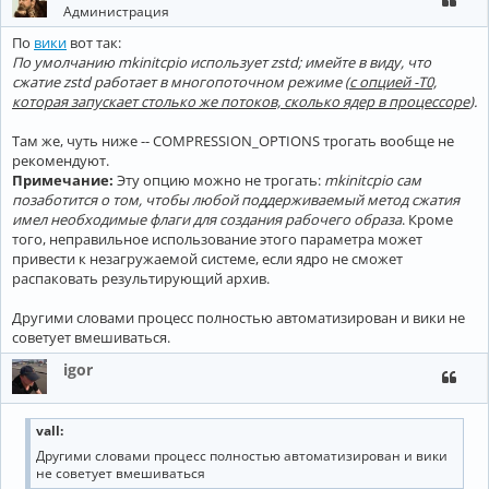
Администрация
По
вики
вот так:
По умолчанию mkinitcpio использует zstd; имейте в виду, что
сжатие zstd работает в многопоточном режиме (
с опцией -T0,
которая запускает столько же потоков, сколько ядер в процессоре
).
Там же, чуть ниже -- COMPRESSION_OPTIONS трогать вообще не
рекомендуют.
Примечание:
Эту опцию можно не трогать:
mkinitcpio сам
позаботится о том, чтобы любой поддерживаемый метод сжатия
имел необходимые флаги для создания рабочего образа
. Кроме
того, неправильное использование этого параметра может
привести к незагружаемой системе, если ядро не сможет
распаковать результирующий архив.
Другими словами процесс полностью автоматизирован и вики не
советует вмешиваться.
igor
vall:
Другими словами процесс полностью автоматизирован и вики
не советует вмешиваться