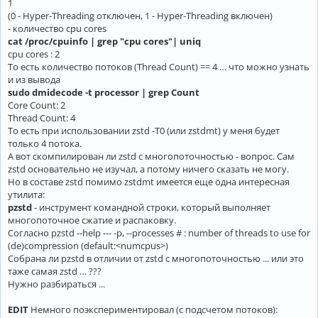
1
(0 - Hyper-Threading отключен, 1 - Hyper-Threading включен)
- количество cpu cores
cat /proc/cpuinfo | grep "cpu cores"| uniq
cpu cores : 2
То есть количество потоков (Thread Count) == 4 … что можно узнать
и из вывода
sudo dmidecode -t processor | grep Count
Core Count: 2
Thread Count: 4
То есть при использовании zstd -T0 (или zstdmt) у меня будет
только 4 потока.
А вот скомпилирован ли zstd с многопоточностью - вопрос. Сам
zstd основательно не изучал, а потому ничего сказать не могу.
Но в составе zstd помимо zstdmt имеется еще одна интересная
утилита:
pzstd
- инструмент командной строки, который выполняет
многопоточное сжатие и распаковку.
Согласно pzstd --help --- -p, --processes # : number of threads to use for
(de)compression (default:<numcpus>)
Собрана ли pzstd в отличии от zstd с многопоточностью ... или это
таже самая zstd … ???
Нужно разбираться ...
EDIT
Немного поэкспериментировал (с подсчетом потоков):