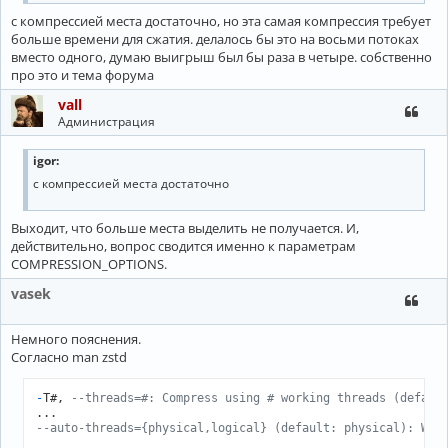
с компрессией места достаточно, но эта самая компрессия требует
больше времени для сжатия. делалось бы это на восьми потоках
вместо одного, думаю выигрыш был бы раза в четыре. собственно
про это и тема форума
vall
Администрация
igor:
с компрессией места достаточно
Выходит, что больше места выделить не получается. И,
действительно, вопрос сводится именно к параметрам
COMPRESSION_OPTIONS.
vasek
Немного пояснения.
Согласно man zstd
-
T#, 
--threads=#: Compress using # working threads (defaul
--auto-threads={physical,logical} (default: physical): Whe