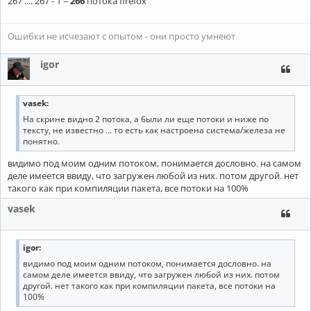
267 .... 267 - 1 =
266
потока firefox
Ошибки не исчезают с опытом - они просто умнеют
igor
vasek:
На скрине видно 2 потока, а были ли еще потоки и ниже по
тексту, не известно ... то есть как настроена система/железа не
понятно.
видимо под моим одним потоком, понимается дословно. на самом
деле имеется ввиду, что загружен любой из них. потом другой. нет
такого как при компиляции пакета, все потоки на 100%
vasek
igor:
видимо под моим одним потоком, понимается дословно. на
самом деле имеется ввиду, что загружен любой из них. потом
другой. нет такого как при компиляции пакета, все потоки на
100%