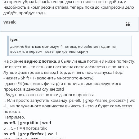
из пресет убрал fallback. теперь для него ничего не создаётся, и
надобность в компрессии отпала. теперь пока до компрессии дело
дойдёт, пройдут годы
vasek
igor:
должно быть как минимум 4 потока, но работает один из
восьми. в первом посте прикреплял скрин
На скрине
видно 2 потока
, а были ли еще потоки и ниже по тексту,
не известно ... то есть как настроена система/железа не понятно.
Лучше фильтровать вывод htop, для чего после запуска htop:
- нажать Shift+H (включить многопоточность)
- далее F4 (включить фильтр) и прописать имя исследуемого
процесса, в данном случае zstd
- будут показаны все потоки данного процесса.
... Или просто запустить команду: ps -efL | grep <name_process> | wc
-l ... из полученного количества вычесть 1 - это и будет количество
потоков.
Например,
ps -efL | grep tilix | wc -l
5 .... 5 - 1 =
4
потока tilix
ps -efL | grep firefox | wc -l