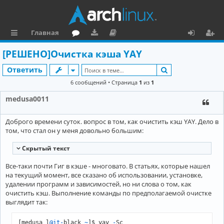
Главная
с
о
аг
о
х
ег
[РЕШЕНО]Очистка кэша YAY
ы
ру
ру
ку
о
и
Поиск
Ответить
л
м
зк
м
д
ст
6 сообщений • Страница
1
из
1
к
и
е
р
medusa0011
и
н
а
Доброго времени суток. вопрос в том, как очистить кэш YAY. Дело в
та
ц
том, что стал он у меня довольно большим:
ц
и
Cкрытый текст
и
я
Все-таки почти Гиг в кэше - многовато. В статьях, которые нашел
я
на текущий момент, все сказано об использовании, установке,
удалении программ и зависимостей, но ни слова о том, как
очистить кэш. Выполнение команды по предполагаемой очистке
выглядит так:
[medusa_l
@it
-
black 
~
]$ yay 
-
Sс
