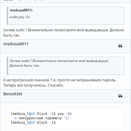
medusa0011:
sudo yay -Sc
Зачем sudo ? Внимательно посмотрите мой вывод выше. Должно
быть так.
medusa0011
Зачем sudo ? Внимательно посмотрите мой вывод выше.
Должно быть так.
А не пропускало сначала. Т.е. просто не запрашивало пароль.
Теперь все получилось. Спасибо.
Beresklet
[medusa_l
@it
-
black 
~
]$ yay 
-
Sс

-
>
 некорректный параметр 
'с'
[medusa_l
@it
-
black 
~