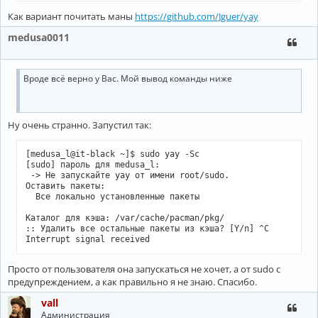
Как вариант почитать маны
https://github.com/Jguer/yay
medusa0011
Вроде всё верно у Вас. Мой вывод команды ниже
Ну очень странно. Запустил так:
[medusa_l@it-black ~]$ sudo yay -Sc

[sudo] пароль для medusa_l: 

 -> Не запускайте yay от имени root/sudo.

Оставить пакеты:

  Все локально установленные пакеты

Каталог для кэша: /var/cache/pacman/pkg/

:: Удалить все остальные пакеты из кэша? [Y/n] ^C

Просто от пользователя она запускаться не хочет, а от sudo с
предупреждением, а как правильно я не знаю. Спасибо.
vall
Администрация