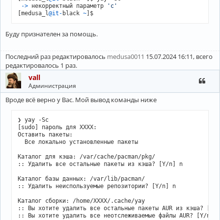
-
>
 некорректный параметр 
'с'
[medusa_l
@it
-
black 
~
Буду признателен за помощь.
Последний раз редактировалось
medusa0011
15.07.2024 16:11, всего
редактировалось 1 раз.
vall
Администрация
Вроде всё верно у Вас. Мой вывод команды ниже
❯ yay -Sc

[sudo] пароль для XXXX: 

Оставить пакеты:

  Все локально установленные пакеты

Каталог для кэша: /var/cache/pacman/pkg/

:: Удалить все остальные пакеты из кэша? [Y/n] n

Каталог базы данных: /var/lib/pacman/

:: Удалить неиспользуемые репозитории? [Y/n] n

Каталог сборки: /home/XXXX/.cache/yay

:: Вы хотите удалить все остальные пакеты AUR из кэша? [Y/n