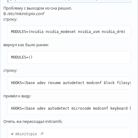
Проблему с выходом из сна решил.
В
/etc/mkinitcpio.conf
строку:
MODULES=(nvidia nvidia_modeset nvidia_uvm nvidia_drm)
вернул как было ранее:
MODULES=()
строку:
HOOKS=(base udev resume autodetect modconf block filesyste
привёл к виду:
HOOKS=(base udev autodetect microcode modconf keyboard key
Опять же пересоздал initramfs:
# mkinitcpio -P