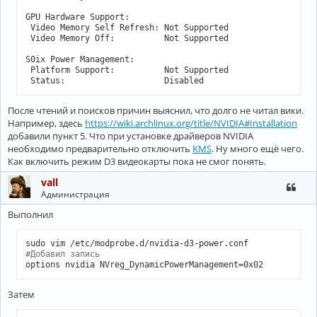
GPU Hardware Support:

 Video Memory Self Refresh: Not Supported

 Video Memory Off:          Not Supported

S0ix Power Management:

 Platform Support:          Not Supported

 Status:                    Disabled
После чтений и поисков причин выяснил, что долго не читал вики.
Например, здесь
https://wiki.archlinux.org/title/NVIDIA#Installation
добавили пункт 5. Что при установке драйверов NVIDIA
необходимо предварительно отключить
KMS
. Ну много ещё чего.
Как включить режим D3 видеокарты пока не смог понять.
vall
Администрация
Выполнил
#Добавил запись
options nvidia NVreg_DynamicPowerManagement=0x02
Затем