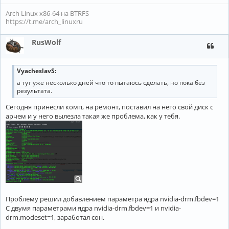
Arch Linux x86-64 на BTRFS
https://t.me/arch_linuxru
RusWolf
VyacheslavS:
а тут уже несколько дней что то пытаюсь сделать, но пока без
результата.
Сегодня принесли комп, на ремонт, поставил на него свой диск с
арчем и у него вылезла такая же проблема, как у тебя.
Проблему решил добавлением параметра ядра nvidia-drm.fbdev=1
С двумя параметрами ядра nvidia-drm.fbdev=1 и nvidia-
drm.modeset=1, заработал сон.