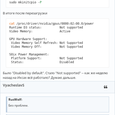
sudo mkinitcpio -
P
В итоге после перезагрузки
cat
 /proc/driver/nvidia/gpus/0000:02:00.0/power

Runtime D3 status:          Not supported

Video Memory:               Active

GPU Hardware Support:

 Video Memory Self Refresh: Not Supported

 Video Memory Off:          Not Supported

S0ix Power Management:

 Platform Support:          Not Supported

Было "Disabled by default". Стало "Not supported" -- как же неделю
назад на Иксах всё работало? Думаю дальше.
VyacheslavS
RusWolf:
Без проблем.