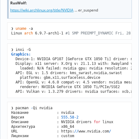
RusWolf:
https://wiki.archlinux.org/title/NVIDIA
... er_suspend
❯ 
uname
 -a

Linux 
arch
 6.9.7-arch1-1 
#1 SMP PREEMPT_DYNAMIC Fri, 28 Ju
Graphics:
  Device-1: NVIDIA GP107 [GeForce GTX 1050 Ti] driver: nvid
  Display: x11 server: X.Org v: 21.1.13 with: Xwayland v: 2
    loaded: N/A failed: nvidia gpu: nvidia resolution: 2560
  API: EGL v: 1.5 drivers: kms_swrast,nvidia,swrast

    platforms: gbm,x11,surfaceless,device

  API: OpenGL v: 4.6.0 compat-v: 4.5 vendor: nvidia mesa v:
    renderer: NVIDIA GeForce GTX 1050 Ti/PCIe/SSE2

❯ pacman 
-
Qi nvidia

Название             : nvidia

Версия               : 
555.58
-2
Описание             : NVIDIA drivers 
for
 linux

Архитектура          : x86_64

URL                  : https:
/
/
www.nvidia.com
/
Лицензии             : custom
