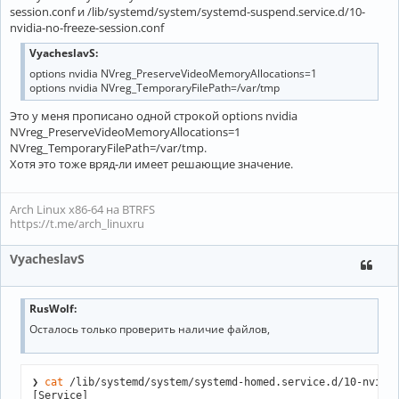
session.conf и /lib/systemd/system/systemd-suspend.service.d/10-
nvidia-no-freeze-session.conf
VyacheslavS:
options nvidia NVreg_PreserveVideoMemoryAllocations=1
options nvidia NVreg_TemporaryFilePath=/var/tmp
Это у меня прописано одной строкой options nvidia
NVreg_PreserveVideoMemoryAllocations=1
NVreg_TemporaryFilePath=/var/tmp.
Хотя это тоже вряд-ли имеет решающие значение.
Arch Linux x86-64 на BTRFS
https://t.me/arch_linuxru
VyacheslavS
RusWolf:
Осталось только проверить наличие файлов,
❯ 
cat
 /lib/systemd/system/systemd-homed.service.d/10-nvidia
[Service]
