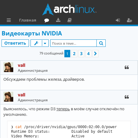
Главная
с
о
аг
о
х
ег
Видеокарты NVIDIA
ы
ру
ру
ку
о
и
Поиск
Ответить
л
м
зк
м
д
ст
2
3
4
79 сообщений
1
След.
к
и
е
р
vall
и
н
а
Администрация
та
ц
Обсуждаем проблемы железа, драйверов.
ц
и
и
я
vall
Администрация
я
Выяснилось, что режим D3
теперь
в моём случае отключён по
умолчанию.
❯ 
cat
 /proc/driver/nvidia/gpus/0000:02:00.0/power

Runtime D3 status:          Disabled by default

Video Memory:               Active
