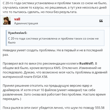
C 20-го года система установлена и проблем таких со сном не было,
случались какие то казусы, но решаемые, а тут уже несколько дней
что то пытаюсь сделать, но пока без результата.
vall
Администрация
VyacheslavS:
C 20-го года система установлена и проблем таких со сном не
было
Невидиа умеет создать проблемы. Не в первый и не в последний
раз.
Проверил всё по вики (по рекомендации коллеги
RusWolf
). В
общем всё было, кроме вопроса KMS. Отключил. Изменений не
последовало. Думаю, что возможно моя часть проблемы в древней
материнской плате EVGA X58.
Принял решение откатить на предыдущую версию ядер и
драйверов. И хотя откат 10 файлов (умеет невидиа!) так себе
развлечение. Зато снова всё работает без проблем. Настало время
переждать )
Пока рылся в сети смог убедится лично, что шум по поводу 555.58