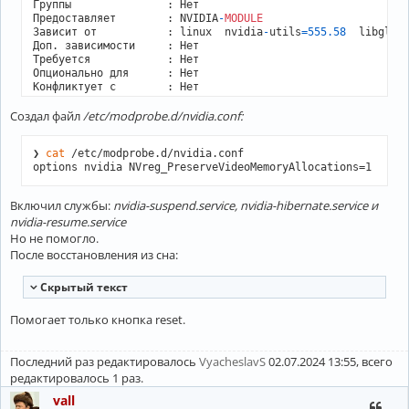
Группы               : Нет

Предоставляет        : NVIDIA
-
MODULE
Зависит от           : linux  nvidia
-
utils
=
555.58
  libglvnd
Доп. зависимости     : Нет

Требуется            : Нет

Опционально для      : Нет

Конфликтует с        : Нет

Заменяет             : Нет

Создал файл
Установленный размер : 
/etc/modprobe.d/nvidia.conf:
40
,
82
 MiB

Сборщик              : Jan Alexander Steffens (heftig) 
<
he
Дата сборки          : Пт 
28
 июн 
2024
11
:
55
:
24
❯ 
cat
 /etc/modprobe.d/nvidia.conf

Дата установки       : Вс 
30
 июн 
2024
18
:
08
:
29
options nvidia NVreg_PreserveVideoMemoryAllocations=1
Причина установки    : Явно установлен

Установочный скрипт  : 
No
Включил службы:
nvidia-suspend.service, nvidia-hibernate.service и
nvidia-resume.service
Но не помогло.
После восстановления из сна:
Cкрытый текст
Помогает только кнопка reset.
Последний раз редактировалось
VyacheslavS
02.07.2024 13:55, всего
редактировалось 1 раз.
vall