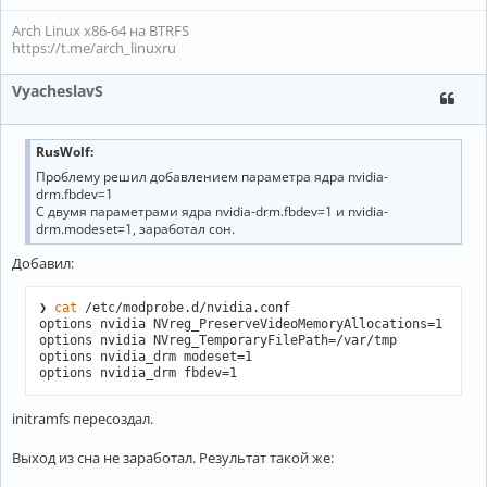
Arch Linux x86-64 на BTRFS
https://t.me/arch_linuxru
VyacheslavS
RusWolf:
Проблему решил добавлением параметра ядра nvidia-
drm.fbdev=1
С двумя параметрами ядра nvidia-drm.fbdev=1 и nvidia-
drm.modeset=1, заработал сон.
Добавил:
❯ 
cat
 /etc/modprobe.d/nvidia.conf

options nvidia NVreg_PreserveVideoMemoryAllocations=1

options nvidia NVreg_TemporaryFilePath=/var/tmp

options nvidia_drm modeset=1

options nvidia_drm fbdev=1
initramfs пересоздал.
Выход из сна не заработал. Результат такой же: