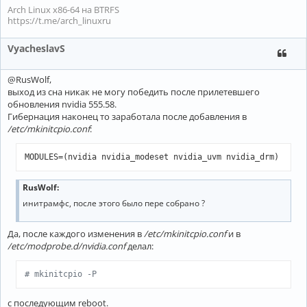
Arch Linux x86-64 на BTRFS
https://t.me/arch_linuxru
VyacheslavS
@RusWolf,
выход из сна никак не могу победить после прилетевшего
обновления nvidia 555.58.
Гибернация наконец то заработала после добавления в
/etc/mkinitcpio.conf
:
MODULES=(nvidia nvidia_modeset nvidia_uvm nvidia_drm)
RusWolf:
инитрамфс, после этого было пере собрано ?
Да, после каждого изменения в
/etc/mkinitcpio.conf
и в
/etc/modprobe.d/nvidia.conf
делал:
# mkinitcpio -P
с последующим reboot.