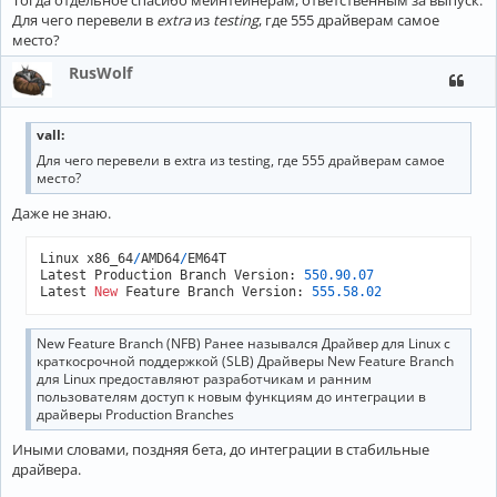
Тогда отдельное спасибо мейнтейнерам, ответственным за выпуск.
Для чего перевели в
extra
из
testing
, где 555 драйверам самое
место?
RusWolf
vall:
Для чего перевели в extra из testing, где 555 драйверам самое
место?
Даже не знаю.
Linux x86_64
/
AMD64
/
EM64T

Latest Production Branch Version: 
550.90
.07
Latest 
New
 Feature Branch Version: 
555.58
.02
New Feature Branch (NFB) Ранее назывался Драйвер для Linux с
краткосрочной поддержкой (SLB) Драйверы New Feature Branch
для Linux предоставляют разработчикам и ранним
пользователям доступ к новым функциям до интеграции в
драйверы Production Branches
Иными словами, поздняя бета, до интеграции в стабильные
драйвера.