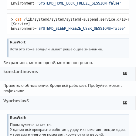
Environment=
"SYSTEMD_HOME_LOCK_FREEZE_SESSION=false"
❯ 
cat
 /lib/systemd/system/systemd-suspend.service.d/10-nvid
[Service]

Environment=
"SYSTEMD_SLEEP_FREEZE_USER_SESSIONS=false"
RusWolf:
Хотя это тоже вряд-ли имеет решающие значение.
Без разницы, можно одной, можно построчно.
konstantinovms
Прилетело обновление. Вроде всё работает. Пробуйте, может,
пофиксили.
VyacheslavS
RusWolf:
Прям рулетка какая-та.
У одних всё прекрасно работает, у других помогают опции ядра,
у третьих ничего не помогает, кроме отката версий.