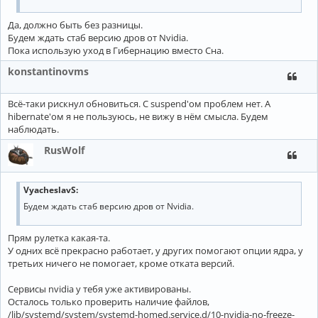
Да, должно быть без разницы.
Будем ждать стаб версию дров от Nvidia.
Пока использую уход в Гибернацию вместо Сна.
konstantinovms
Всё-таки рискнул обновиться. С suspend'ом проблем нет. А
hibernate'ом я не пользуюсь, не вижу в нём смысла. Будем
наблюдать.
RusWolf
VyacheslavS:
Будем ждать стаб версию дров от Nvidia.
Прям рулетка какая-та.
У одних всё прекрасно работает, у других помогают опции ядра, у
третьих ничего не помогает, кроме отката версий.
Сервисы nvidia у тебя уже активированы.
Осталось только проверить наличие файлов,
/lib/systemd/system/systemd-homed.service.d/10-nvidia-no-freeze-