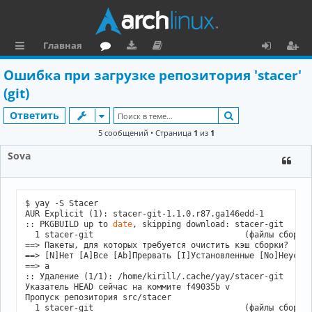
Главная
с
о
аг
о
х
ег
Ошибка при загрузке репозитория 'stacer'
ы
ру
ру
ку
о
и
(git)
л
м
зк
м
д
ст
Поиск
Ответить
к
и
е
р
5 сообщений • Страница
1
из
1
и
н
а
Sova
та
ц
ц
и
$ yay -S Stacer

и
я
AUR Explicit (1): stacer-git-1.1.0.r87.ga146edd-1

:: PKGBUILD up to 
date
, skipping download: stacer-git

я
  1 stacer-git                               (файлы сборки 
==> Пакеты, для которых требуется очистить кэш сборки?

==> [N]Нет [A]Все [Ab]Прервать [I]Установленные [No]Неустан
==> a

:: Удаление (1/1): /home/kirill/.cache/yay/stacer-git

Указатель HEAD сейчас на коммите f49035b v

Пропуск репозитория src/stacer

  1 stacer-git                               (файлы сборки 