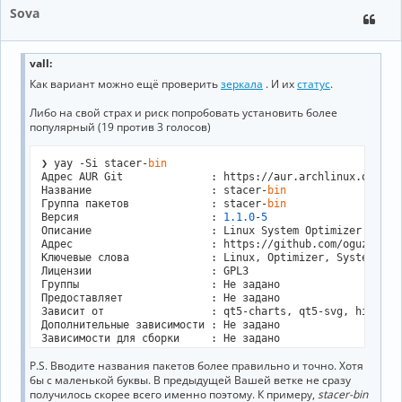
Sova
vall
:
Как вариант можно ещё проверить
зеркала
. И их
статус
.
Либо на свой страх и риск попробовать установить более
популярный (19 против 3 голосов)
❯ yay -Si stacer-
bin
Адрес AUR Git              : https://aur.archlinux.org/st
Название                   : stacer-
bin
Группа пакетов             : stacer-
bin
Версия                     : 
1.1
.0
-
5
Описание                   : Linux System Optimizer 
and
 M
Адрес                      : https://github.com/oguzhanina
Ключевые слова             : Linux, Optimizer, System

Лицензии                   : GPL3

Группы                     : Не задано

Предоставляет              : Не задано

Зависит от                 : qt5-charts, qt5-svg, hicolor-
Дополнительные зависимости : Не задано

Зависимости для сборки     : Не задано

Зависимости для проверки   : Не задано

P.S. Вводите названия пакетов более правильно и точно. Хотя
Конфликтует с              : stacer, stacer-git

бы с маленькой буквы. В предыдущей Вашей ветке не сразу
Заменяет                   : Не задано

Submitter                  : liberodark

получилось скорее всего именно поэтому. К примеру,
stacer-bin