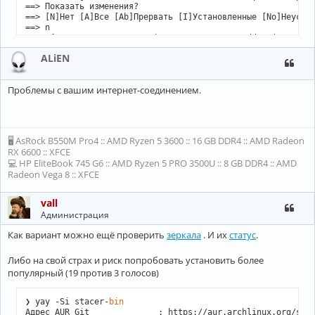
==> Показать изменения?

==> [N]Нет [A]Все [Ab]Прервать [I]Установленные [No]Неустан
==> n

==> Сборка пакета stacer-git 1.1.0.r87.ga146edd-1 (Чт 13 ию
==> Получение исходных файлов...

ALiEN
  -> Клонирование репозитория 
'stacer'
 (git)...

Клонирование в голый репозиторий «/home/kirill/.cache/yay/s
remote: Enumerating objects: 10458, 
done
.

Проблемы с вашим интернет-соединением.
remote: Counting objects: 100% (382/382), 
done
.

remote: Compressing objects: 100% (241/241), 
done
.

error: RPC failed; curl 92 HTTP/2 stream 5 was not closed c
error: 5550 bytes of body are still expected

fetch-pack: unexpected disconnect 
while
 reading sideband pa
🖥 AsRock B550M Pro4 :: AMD Ryzen 5 3600 :: 16 GB DDR4 :: AMD Radeon
fatal: неожиданный конец файла

RX 6600 :: XFCE
fatal: fetch-pack: invalid index-pack output

💻 HP EliteBook 745 G6 :: AMD Ryzen 5 PRO 3500U :: 8 GB DDR4 :: AMD
==> ОШИБКА: Ошибка при загрузке репозитория 
'stacer'
 (git)

Radeon Vega 8 :: XFCE
    Прерывание...

 -> ошибка загрузки исходников: /home/kirill/.cache/yay/sta
	 context: 
exit
 status 1 

vall
Администрация
:: (1/1) Анализ SRCINFO: stacer-git

Как вариант можно ещё проверить
зеркала
. И их
статус
.
==> Сборка пакета stacer-git 1.1.0.r87.ga146edd-1 (Чт 13 ию
==> Проверка зависимостей для запуска...

Либо на свой страх и риск попробовать установить более
==> Проверка зависимостей для сборки...

==> Получение исходных файлов...

популярный (19 против 3 голосов)
  -> Клонирование репозитория 
'stacer'
 (git)...

Клонирование в голый репозиторий «/home/kirill/.cache/yay/s
❯ yay -Si stacer-
bin
remote: Enumerating objects: 10458, 
done
.

Адрес AUR Git              : https://aur.archlinux.org/sta
remote: Counting objects: 100% (382/382), 
done
.
