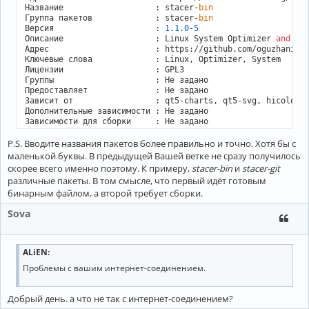
Название                   : stacer-
bin
remote: Compressing objects: 100% (241/241), 
done
.

Группа пакетов             : stacer-
bin
error: RPC failed; curl 92 HTTP/2 stream 5 was not closed c
Версия                     : 
1.1
.0
-
5
error: 6048 bytes of body are still expected

Описание                   : Linux System Optimizer 
and
 Mon
fetch-pack: unexpected disconnect 
while
 reading sideband pa
Адрес                      : https://github.com/oguzhaninan
fatal: неожиданный конец файла

Ключевые слова             : Linux, Optimizer, System

fatal: fetch-pack: invalid index-pack output

Лицензии                   : GPL3

==> ОШИБКА: Ошибка при загрузке репозитория 
'stacer'
 (git)

Группы                     : Не задано

    Прерывание...

Предоставляет              : Не задано

 -> ошибка сборки: stacer-git-exit status 1

Зависит от                 : qt5-charts, qt5-svg, hicolor-i
 -> Failed to install the following packages. Manual interv
Дополнительные зависимости : Не задано

stacer-git - 
exit
Зависимости для сборки     : Не задано

Зависимости для проверки   : Не задано

P.S. Вводите названия пакетов более правильно и точно. Хотя бы с
Конфликтует с              : stacer, stacer-git

Заменяет                   : Не задано

маленькой буквы. В предыдущей Вашей ветке не сразу получилось
Submitter                  : liberodark

скорее всего именно поэтому. К примеру,
stacer-bin
и
stacer-git
Сопровождающий             : 
None
различные пакеты. В том смысле, что первый идёт готовым
Co-maintainers             : Не задано

бинарным файлом, а второй требует сборки.
Оценки                     : 
19
Популярность               : 
0.187341
Sova
Впервые отправлен          : Mon Aug 
27
11
:
52
:
55
2018
Последний раз обновлялся   : Mon Feb 
20
23
:04:
13
2023
Устаревший                 : 
None
ALiEN
:
Проблемы с вашим интернет-соединением.
Добрый день. а что не так с интернет-соединением?