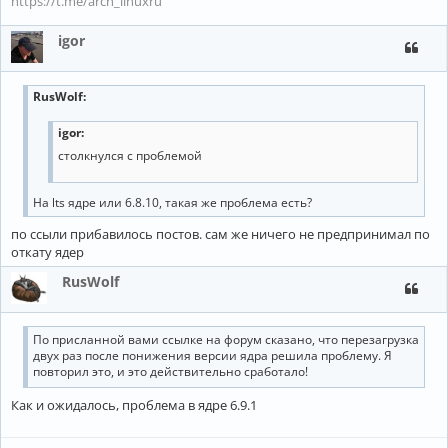
https://t.me/arch_linuxru
igor
RusWolf
:
igor:
столкнулся с проблемой
На lts ядре или 6.8.10, такая же проблема есть?
по ссыли прибавилось постов. сам же ничего не предпринимал по
откату ядер
RusWolf
По присланной вами ссылке на форум сказано, что перезагрузка
двух раз после понижения версии ядра решила проблему. Я
повторил это, и это действительно сработало!
Как и ожидалось, проблема в ядре 6.9.1