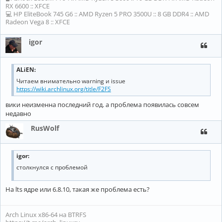
RX 6600 :: XFCE
💻 HP EliteBook 745 G6 :: AMD Ryzen 5 PRO 3500U :: 8 GB DDR4 :: AMD
Radeon Vega 8 :: XFCE
igor
ALiEN
:
Читаем внимательно warning и issue
https://wiki.archlinux.org/title/F2FS
вики неизменна последний год. а проблема появилась совсем
недавно
RusWolf
igor:
столкнулся с проблемой
На lts ядре или 6.8.10, такая же проблема есть?
Arch Linux x86-64 на BTRFS