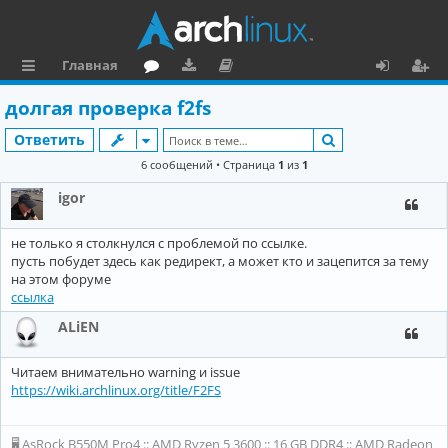
Главная
с
о
аг
о
х
ег
долгая проверка f2fs
ы
ру
ру
ку
о
и
Поиск
Ответить
л
м
зк
м
д
ст
6 сообщений • Страница
1
из
1
к
и
е
р
igor
и
н
а
не только я столкнулся с проблемой по ссылке.
та
ц
пусть побудет здесь как редирект, а может кто и зацепится за тему
ц
и
на этом форуме
ссылка
и
я
ALiEN
я
Читаем внимательно warning и issue
https://wiki.archlinux.org/title/F2FS
🖥 AsRock B550M Pro4 :: AMD Ryzen 5 3600 :: 16 GB DDR4 :: AMD Radeon