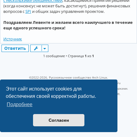
с несколькими обязанностями
, касающимися принятия решений
(когда консенсус не может быть достигнут), решения финансовых
вопросов с
SPI
и общих задач управления проектом.
Поздравляем Левенте и желаем всего наилучшего в течение
еще одного успешного срока!
Источник
Ответить
1 сообщение • Страница
1
из
1
©2022-2026, Русскоязычное сообщество Arch Linux.
Linux 6.18.40-1-lts x86_64 GNU/Linux 2026-07-26 08:48:12 |
vps reg.ru
Этот сайт использует cookies для
Название и логотип Arch Linux ™ являются признанными торговыми марками.
Linux ® — зарегистрированная торговая марка Linus Torvalds и LMI.
обеспечения своей корректной работы.
Конфиденциальность
|
Правила
Подробнее
Согласен