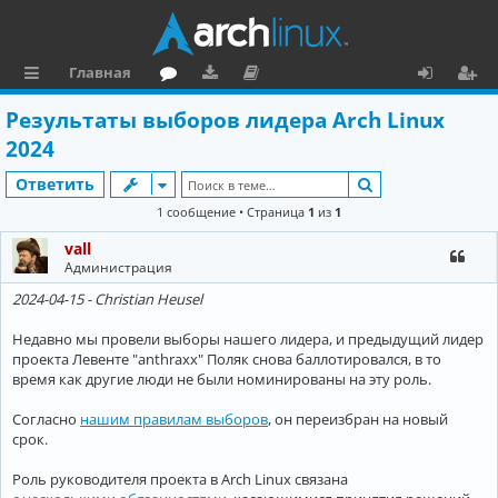
Главная
с
о
аг
о
х
ег
Результаты выборов лидера Arch Linux
ы
ру
ру
ку
о
и
2024
л
м
зк
м
д
ст
Поиск
Ответить
к
и
е
р
1 сообщение • Страница
1
из
1
и
н
а
vall
Администрация
та
ц
2024-04-15 - Christian Heusel
ц
и
и
я
Недавно мы провели выборы нашего лидера, и предыдущий лидер
проекта Левенте "anthraxx" Поляк снова баллотировался, в то
я
время как другие люди не были номинированы на эту роль.
Согласно
нашим правилам выборов
, он переизбран на новый
срок.
Роль руководителя проекта в Arch Linux связана