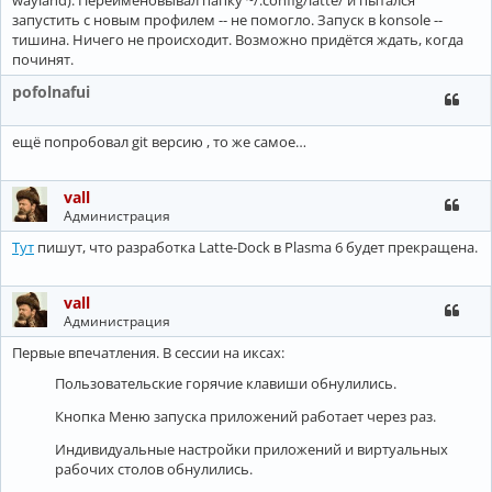
wayland). Переименовывал папку ~/.config/latte/ и пытался
запустить с новым профилем -- не помогло. Запуск в konsole --
тишина. Ничего не происходит. Возможно придётся ждать, когда
починят.
pofolnafui
ещё попробовал git версию , то же самое…
vall
Администрация
Тут
пишут, что разработка Latte-Dock в Plasma 6 будет прекращена.
vall
Администрация
Первые впечатления. В сессии на иксах:
Пользовательские горячие клавиши обнулились.
Кнопка Меню запуска приложений работает через раз.
Индивидуальные настройки приложений и виртуальных
рабочих столов обнулились.