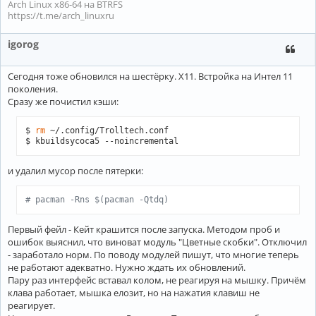
Arch Linux x86-64 на BTRFS
https://t.me/arch_linuxru
igorog
Сегодня тоже обновился на шестёрку. Х11. Встройка на Интел 11
поколения.
Сразу же почистил кэши:
$ 
rm
 ~/.config/Trolltech.conf

$ kbuildsycoca5 --noincremental
и удалил мусор после пятерки:
# pacman -Rns $(pacman -Qtdq)
Первый фейл - Кейт крашится после запуска. Методом проб и
ошибок выяснил, что виноват модуль "Цветные скобки". Отключил
- заработало норм. По поводу модулей пишут, что многие теперь
не работают адекватно. Нужно ждать их обновлений.
Пару раз интерфейс вставал колом, не реагируя на мышку. Причём
клава работает, мышка елозит, но на нажатия клавиш не
реагирует.