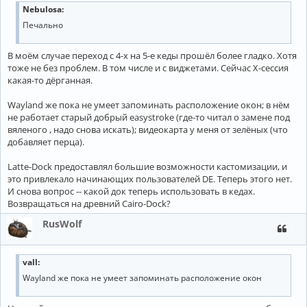
Nebulosa:
Печально
В моём случае переход с 4-х на 5-е кеды прошёл более гладко. Хотя
тоже не без проблем. В том числе и с виджетами. Сейчас X-сессия
какая-то дёрганная.
Wayland же пока не умеет запоминать расположение окон; в нём
не работает старый добрый easystroke (где-то читал о замене под
вяленого , надо снова искать); видеокарта у меня от зелёных (что
добавляет перца).
Latte-Dock предоставлял большие возможности кастомизации, и
это привлекало начинающих пользователей DE. Теперь этого нет.
И снова вопрос -- какой док теперь использовать в кедах.
Возвращаться на древний Cairo-Dock?
RusWolf
vall:
Wayland же пока не умеет запоминать расположение окон