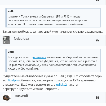
vall:
...панели Точки входа и Сведения (F9 и F11) -- после
сворачивания и раскрытия вновь приложения -- просто
исчезают. Оставляя лишь окно с папками и файлами.
Такая же проблема, за пару дней уже начинает сильно раздражать.
Nebulosa
vall
:
Если даже просто
почитать
заголовки сообщений за последние
несколько дней. То легко убедиться, что обновление с plasma 5
на plasma 6
далеко не у всех пользователей Arch Linux прошло
гладко и без проблем.
Существенные обновления кучно пошли :) КДЕ + microcode теперь
вот
libalpm
обновился, некоторые помощники АУРа временно
отвалились. Ещё могу вспомнить, в
udisks2
пакеты
перегруппируют, там тоже непросто..
RusWolf