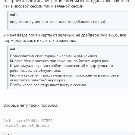
Настройки запоминания расположения окон, одинаково работаю
как в иксовой сессии, так и вяленой сессии.
vall:
видеокарта у меня от зелёных (что добавляет перца).
У меня везде почти карты от зелёных, на драйвере nvidia-535, всё
нормально, как в иксах так и вяленом.
vall:
Пользовательские горячие клавиши обнулились.
Кнопка Меню запуска приложений работает через раз.
Индивидуальные настройки приложений и виртуальных
рабочих столов обнулились.
Кнопки закрытия (восстановления) приложения в заголовке
окна также работает через раз.
Firefox через раз открывает пустую сессию.
Вообще нету таких проблем.
Arch Linux x86-64 на BTRFS
https://t.me/arch_linuxru