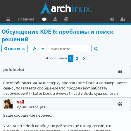
Главная
с
о
аг
о
х
ег
Обсуждение KDE 6: проблемы и поиск
ы
ру
ру
ку
о
и
решений
л
м
зк
м
д
ст
Поиск
Ответить
к
и
е
р
2
34 сообщения
1
След.
и
н
а
pofolnafui
та
ц
ц
и
после обновления на шестёрку пропал Latte-Dock и не завершается
сеанс , появляется сообщение что продолжают работать
и
я
#subwindow#1 - Latte Dock и #view#1 - Latte Dock. куда копать ?
я
vall
Администрация
Ваше сообщение перенёс.
У меня latte-dock вообще не работает (ни в Xorg-сессии, в в