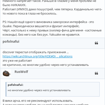
Немного напрягает такое. Раньше в Плазме у меня проблем не
было НИКАКИХ.
Работает (ИМХО) даже пошустрей, чем пятерка. Кардинально чего-
то нового пока в глаза не бросилось.
PS: Нашёл ещё одного виновника заморозки интерфейса - это
Guake. Периодически вешается и фризит интерфейс.
Чёрт, настолько к нему привык (киллер-фича для меня - кастомные
команды). Без него как без рук. Yakuake не нравится.
pofolnafui
discover перестал отображать приложения ...
https://wiki.archlinux.org/title/KDE#Di ... plications
это уже не работает
не критично, но многим удобно через него устанавливать
RusWolf
pofolnafui:
но многим удобно через него устанавливать
В вики арча, его не рекомендуют использовать.
А если хочется удобств, то на мой взгляд намного удобнее