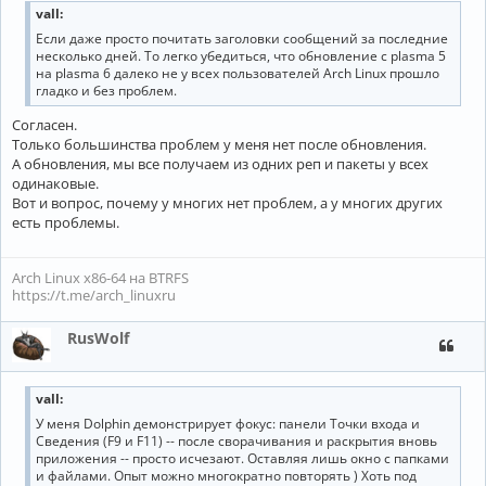
vall:
Если даже просто почитать заголовки сообщений за последние
несколько дней. То легко убедиться, что обновление с plasma 5
на plasma 6 далеко не у всех пользователей Arch Linux прошло
гладко и без проблем.
Согласен.
Только большинства проблем у меня нет после обновления.
А обновления, мы все получаем из одних реп и пакеты у всех
одинаковые.
Вот и вопрос, почему у многих нет проблем, а у многих других
есть проблемы.
Arch Linux x86-64 на BTRFS
https://t.me/arch_linuxru
RusWolf
vall:
У меня Dolphin демонстрирует фокус: панели Точки входа и
Сведения (F9 и F11) -- после сворачивания и раскрытия вновь
приложения -- просто исчезают. Оставляя лишь окно с папками
и файлами. Опыт можно многократно повторять ) Хоть под