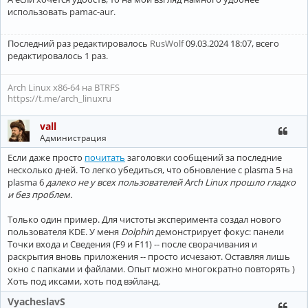
использовать pamac-aur.
Последний раз редактировалось
RusWolf
09.03.2024 18:07, всего
редактировалось 1 раз.
Arch Linux x86-64 на BTRFS
https://t.me/arch_linuxru
vall
Администрация
Если даже просто
почитать
заголовки сообщений за последние
несколько дней. То легко убедиться, что обновление с plasma 5 на
plasma 6
далеко не у всех пользователей Arch Linux прошло гладко
и без проблем.
Только один пример. Для чистоты эксперимента создал нового
пользователя KDE. У меня
Dolphin
демонстрирует фокус: панели
Точки входа и Сведения (F9 и F11) -- после сворачивания и
раскрытия вновь приложения -- просто исчезают. Оставляя лишь
окно с папками и файлами. Опыт можно многократно повторять )
Хоть под иксами, хоть под вэйланд.
VyacheslavS