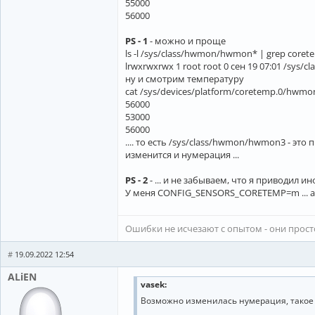
55000
56000
PS - 1
- можно и проще
ls -l /sys/class/hwmon/hwmon* | grep coret
lrwxrwxrwx 1 root root 0 сен 19 07:01 /sys
ну и смотрим температуру
cat /sys/devices/platform/coretemp.0/hw
56000
53000
56000
.... то есть /sys/class/hwmon/hwmon3 - это 
изменится и нумерация ...
PS - 2
- ... и не забываем, что я приводил инфу
У меня CONFIG_SENSORS_CORETEMP=m ... 
Ошибки не исчезают с опытом - они прос
#
19.09.2022 12:54
ALiEN
vasek
:
Возможно изменилась нумерация, такое 