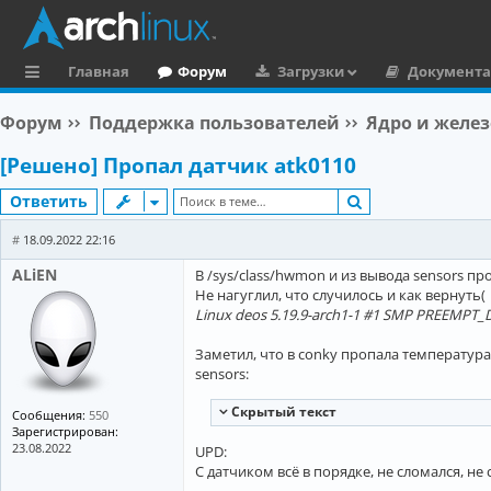
Главная
Форум
Загрузки
Документ
с
Форум
Поддержка пользователей
Ядро и желез
ы
[Решено] Пропал датчик atk0110
л
Поиск
Ответить
к
и
#
18.09.2022 22:16
ALiEN
B /sys/class/hwmon и из вывода sensors пр
Не нагуглил, что случилось и как вернуть(
Linux deos 5.19.9-arch1-1 #1 SMP PREEMPT_
Заметил, что в conky пропала температура
sensors:
Cкрытый текст
Сообщения:
550
Зарегистрирован:
23.08.2022
UPD:
C датчиком всё в порядке, не сломался, не 