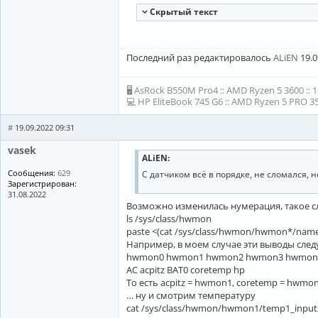
Cкрытый текст
Последний раз редактировалось
ALiEN
19.0
🖥 AsRock B550M Pro4 :: AMD Ryzen 5 3600 :: 
💻 HP EliteBook 745 G6 :: AMD Ryzen 5 PRO 35
#
19.09.2022 09:31
vasek
ALiEN:
Сообщения:
629
C датчиком всё в порядке, не сломался, н
Зарегистрирован:
31.08.2022
Возможно изменилась нумерация, такое сл
ls /sys/class/hwmon
paste <(cat /sys/class/hwmon/hwmon*/name
Например, в моем случае эти выводы сле
hwmon0 hwmon1 hwmon2 hwmon3 hwmon
AC acpitz BAT0 coretemp hp
То есть acpitz = hwmon1, coretemp = hwmo
… ну и смотрим температуру
cat /sys/class/hwmon/hwmon1/temp1_input