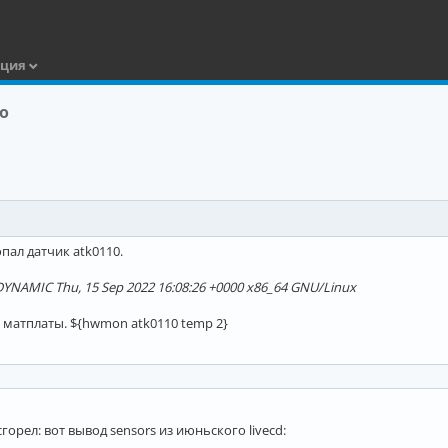
ация
о
опал датчик atk0110.
DYNAMIC Thu, 15 Sep 2022 16:08:26 +0000 x86_64 GNU/Linux
 матплаты. ${hwmon atk0110 temp 2}
сгорел: вот вывод sensors из июньского livecd: