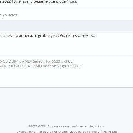
9.2022 13:49, всего редактировалось 1 раз.
то умнеют
 зачем-то дописал в grub
acpi_enforce_resources=no
16 GB DDR4 :: AMD Radeon RX 6600 :: XFCE
00U :: 8 GB DDR4 :: AMD Radeon Vega 8 :: XFCE
©2022-2026, Русскоязычное сообщество Arch Linux.
Linux 6.18.40-1-lts x86_64 GNU/Linux 2026-07-26 08:48:12 |
vps reg.ru