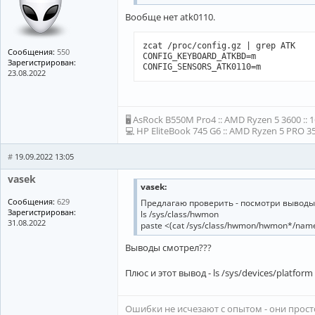
Вообще нет atk0110.
zcat /proc/config.gz | grep ATK

Сообщения:
550
CONFIG_KEYBOARD_ATKBD=m

Зарегистрирован:
CONFIG_SENSORS_ATK0110=m
23.08.2022
🖥 AsRock B550M Pro4 :: AMD Ryzen 5 3600 :: 
💻 HP EliteBook 745 G6 :: AMD Ryzen 5 PRO 35
#
19.09.2022 13:05
vasek
vasek:
Сообщения:
629
Предлагаю проверить - посмотри выводы
Зарегистрирован:
ls /sys/class/hwmon
31.08.2022
paste <(cat /sys/class/hwmon/hwmon*/name
Выводы смотрел???
Плюс и этот вывод - ls /sys/devices/platform
Ошибки не исчезают с опытом - они прос