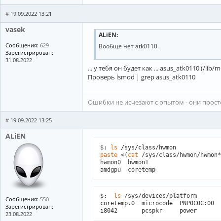
#
19.09.2022 13:21
vasek
ALiEN:
Сообщения:
629
Вообще нет atk0110.
Зарегистрирован:
31.08.2022
... у тебя он будет как ... asus_atk0110 (/li
Проверь lsmod | grep asus_atk0110
Ошибки не исчезают с опытом - они прос
#
19.09.2022 13:25
ALiEN
$: 
ls
paste
 <(
cat
 /sys/class/hwmon/hwmon*
hwmon0  hwmon1

amdgpu	coretemp
$:  
ls
 /sys/devices/platform

Сообщения:
550
coretemp.0  microcode  PNP0C0C:00  
Зарегистрирован:
23.08.2022