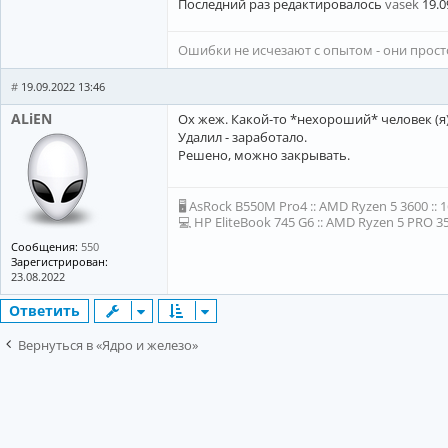
Последний раз редактировалось
vasek
19.0
Ошибки не исчезают с опытом - они прос
#
19.09.2022 13:46
ALiEN
Ох жеж. Какой-то *нехороший* человек (я)
Удалил - заработало.
Решено, можно закрывать.
🖥 AsRock B550M Pro4 :: AMD Ryzen 5 3600 :: 
💻 HP EliteBook 745 G6 :: AMD Ryzen 5 PRO 35
Сообщения:
550
Зарегистрирован:
23.08.2022
Ответить
Вернуться в «Ядро и железо»