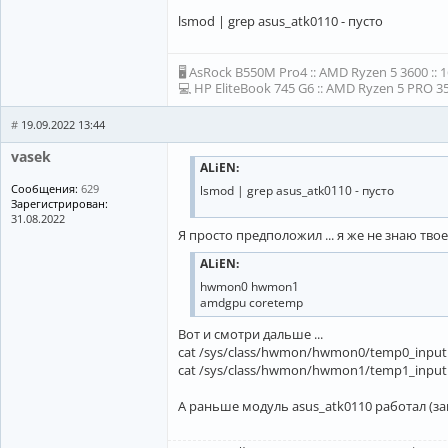
lsmod | grep asus_atk0110 - пусто
🖥 AsRock B550M Pro4 :: AMD Ryzen 5 3600 :: 
💻 HP EliteBook 745 G6 :: AMD Ryzen 5 PRO 35
#
19.09.2022 13:44
vasek
ALiEN:
Сообщения:
629
lsmod | grep asus_atk0110 - пусто
Зарегистрирован:
31.08.2022
Я просто предположил ... я же не знаю твое 
ALiEN:
hwmon0 hwmon1
amdgpu coretemp
Вот и смотри дальше ...
cat /sys/class/hwmon/hwmon0/temp0_input
cat /sys/class/hwmon/hwmon1/temp1_input
А раньше модуль asus_atk0110 работал (за