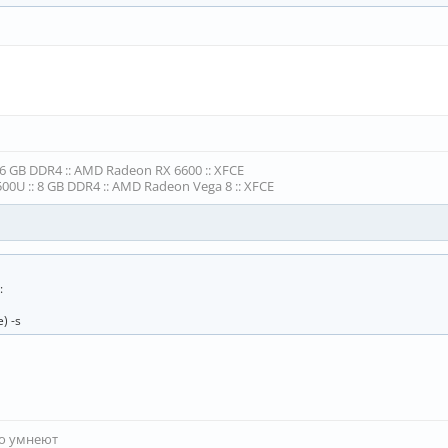
16 GB DDR4 :: AMD Radeon RX 6600 :: XFCE
00U :: 8 GB DDR4 :: AMD Radeon Vega 8 :: XFCE
:
) -s
то умнеют