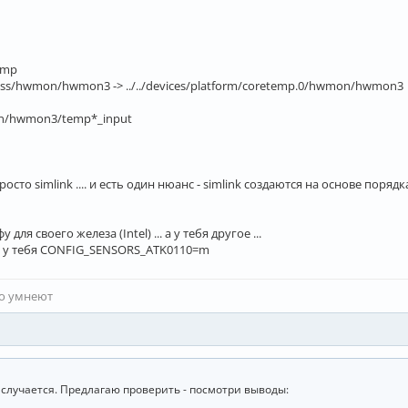
emp
/class/hwmon/hwmon3 -> ../../devices/platform/coretemp.0/hwmon/hwmon3
mon/hwmon3/temp*_input
просто simlink .... и есть один нюанс - simlink создаются на основе поряд
 для своего железа (Intel) ... а у тебя другое ...
а у тебя CONFIG_SENSORS_ATK0110=m
то умнеют
случается. Предлагаю проверить - посмотри выводы: