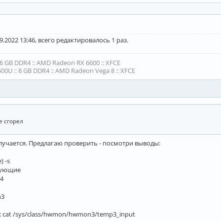
9.2022 13:46, всего редактировалось 1 раз.
16 GB DDR4 :: AMD Radeon RX 6600 :: XFCE
00U :: 8 GB DDR4 :: AMD Radeon Vega 8 :: XFCE
е сгорел
учается. Предлагаю проверить - посмотри выводы:
) -s
дующие
4
n3
; cat /sys/class/hwmon/hwmon3/temp3_input