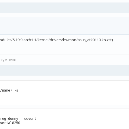
b/modules/5.19.9-arch1-1/kernel/drivers/hwmon/asus_atk0110.ko.zst)
то умнеют
/name) -s

reg-dummy   uevent
