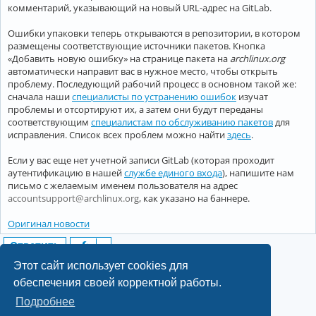
комментарий, указывающий на новый URL-адрес на GitLab.
Ошибки упаковки теперь открываются в репозитории, в котором
размещены соответствующие источники пакетов. Кнопка
«Добавить новую ошибку» на странице пакета на
archlinux.org
автоматически направит вас в нужное место, чтобы открыть
проблему. Последующий рабочий процесс в основном такой же:
сначала наши
специалисты по устранению ошибок
изучат
проблемы и отсортируют их, а затем они будут переданы
соответствующим
специалистам по обслуживанию пакетов
для
исправления. Список всех проблем можно найти
здесь
.
Если у вас еще нет учетной записи GitLab (которая проходит
аутентификацию в нашей
службе единого входа
), напишите нам
письмо с желаемым именем пользователя на адрес
accountsupport@archlinux.org
, как указано на баннере.
Оригинал новости
Ответить
1 сообщение • Страница
1
из
1
Этот сайт использует cookies для
обеспечения своей корректной работы.
Подробнее
©2022-2026, Русскоязычное сообщество Arch Linux.