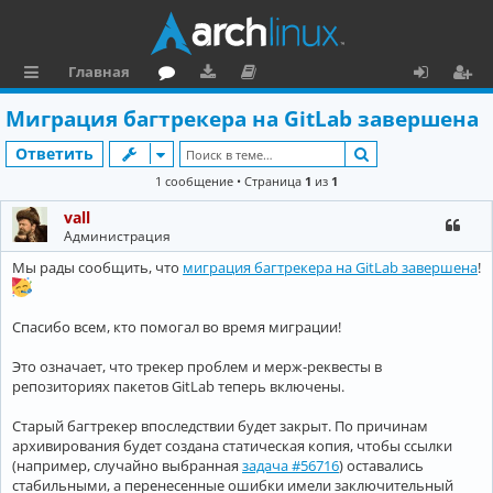
Главная
с
о
аг
о
х
ег
Миграция багтрекера на GitLab завершена
ы
ру
ру
ку
о
и
Поиск
Ответить
л
м
зк
м
д
ст
1 сообщение • Страница
1
из
1
к
и
е
р
vall
и
н
а
Администрация
Мы рады сообщить, что
миграция багтрекера на GitLab завершена
!
та
ц
ц
и
Спасибо всем, кто помогал во время миграции!
и
я
Это означает, что трекер проблем и мерж-реквесты в
я
репозиториях пакетов GitLab теперь включены.
Старый багтрекер впоследствии будет закрыт. По причинам
архивирования будет создана статическая копия, чтобы ссылки
(например, случайно выбранная
задача #56716
) оставались
стабильными, а перенесенные ошибки имели заключительный