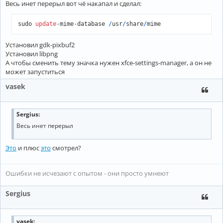
Весь инет перерыл вот чё накапал и сделал:
sudo 
update
-
mime
-
database 
/
usr
/
share
/
Установил gdk-pixbuf2
Установил libpng
А чтобы сменить тему значка нужен xfce-settings-manager, а он не
может запуститься
vasek
Sergius:
Весь инет перерыл
Это
и плюс
это
смотрел?
Ошибки не исчезают с опытом - они просто умнеют
Sergius
vasek
: