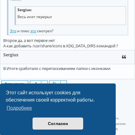
Sergius:
Весь инет перерыл
Это
и плюс
это
смотрел?
Второе да, а вот первое нет
А как добавить /usr/share/icons в XDG_DATA_DIRS командой ?
Sergius
В Итоге сработало с перетаскиванием папки с иконками
Ответить
4 сообщения • Страница
1
из
1
Этот сайт использует cookies для
обеспечения своей корректной работы.
Подробнее
©2022-2026, Русскоязычное сообщество Arch Linux.
Linux 6.18.40-1-lts x86_64 GNU/Linux 2026-07-26 08:48:12 |
vps reg.ru
Согласен
Название и логотип Arch Linux ™ являются признанными торговыми марками.
Linux ® — зарегистрированная торговая марка Linus Torvalds и LMI.
Конфиденциальность
|
Правила