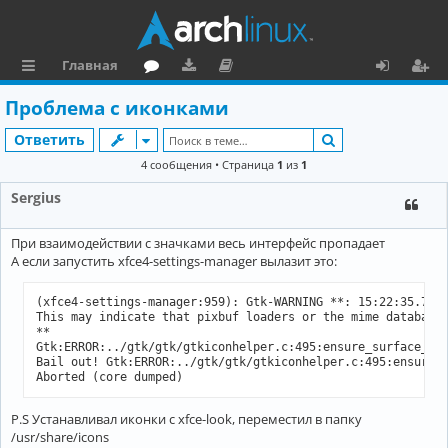
Главная
с
о
аг
о
х
ег
Проблема с иконками
ы
ру
ру
ку
о
и
Поиск
Ответить
л
м
зк
м
д
ст
4 сообщения • Страница
1
из
1
к
и
е
р
Sergius
и
н
а
При взаимодействии с значками весь интерфейс пропадает
та
ц
А если запустить xfce4-settings-manager вылазит это:
ц
и
(xfce4-settings-manager:959): Gtk-WARNING **: 15:22:35.729:
и
я
This may indicate that pixbuf loaders or the mime database 
**

я
Gtk:ERROR:../gtk/gtk/gtkiconhelper.c:495:ensure_surface_for
Bail out! Gtk:ERROR:../gtk/gtk/gtkiconhelper.c:495:ensure_s
P.S Устанавливал иконки с xfce-look, переместил в папку
/usr/share/icons