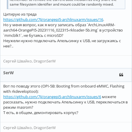
same filesystem identifier and mount could be randomly mixed.
Цитирую из треда
https://github.com/7Ji/orangepi5-archlinuxarm/issues/16
.
Но у меня вопрос, как я могу записать образ `ArchLinuxARM-
aarch64-OrangePi5-20231116_022315-rkloader-5b.img` в устройство
`mmcblk1`, не бутаясь с microSD?
Неужели нужно подключать Апельсинку к USB, не загружаясь с
нее?..
Сергей Швайко, DragonSerW
SerW
Вот по поводу этого (OPI-5B: Booting from onboard eMMC, Flashing
with rkdeveloptool):
https://github.com/7Ji/orangepi5-archlinuxarm/issues/6
можете
рассказать, нужно подключать Апельсинку к USB, переключаться в
режим masrom?
Т есть, в общем, демонтировать корпус?
Сергей Швайко, DragonSerW