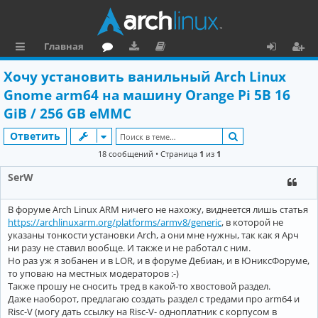
Главная
с
о
аг
о
х
ег
Хочу установить ванильный Arch Linux
ы
ру
ру
ку
о
и
Gnome arm64 на машину Orange Pi 5B 16
л
м
зк
м
д
ст
GiB / 256 GB eMMC
к
и
е
р
Поиск
Ответить
и
н
а
18 сообщений • Страница
1
из
1
та
ц
SerW
ц
и
В форуме Arch Linux ARM ничего не нахожу, виднеется лишь статья
и
я
https://archlinuxarm.org/platforms/armv8/generic
, в которой не
указаны тонкости установки Arch, а они мне нужны, так как я Арч
я
ни разу не ставил вообще. И также и не работал с ним.
Но раз уж я зобанен и в LOR, и в форуме Дебиан, и в ЮниксФоруме,
то уповаю на местных модераторов :-)
Также прошу не сносить тред в какой-то хвостовой раздел.
Даже наоборот, предлагаю создать раздел с тредами про arm64 и
Risc-V (могу дать ссылку на Risc-V- одноплатник с корпусом в