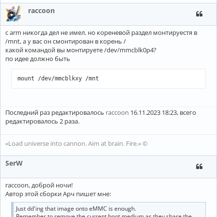
mmcblk0      179:96   0  29.2G  0 disk 

raccoon
├─mmcblk0p1  179:97   0   480K  0 part 

├─mmcblk0p2  179:98   0     3M  0 part 

├─mmcblk0p3  179:99   0   100M  0 part /boot

с arm никогда дел не имел. но кореневой раздел монтируестя в
└─mmcblk0p4  179:100  0  29.1G  0 part /

zram0        254:0    0     0B  0 disk 

/mnt, а у вас он смонтирован в корень /
[root@alarm ~]
# df -h
какой командой вы монтируете /dev/mmcblk0p4?
Filesystem      Size  Used Avail Use% Mounted on

по идее должно быть
dev             7.8G     0  7.8G   0% /dev

run             7.8G  1.5M  7.8G   1% /run

/dev/mmcblk0p4  1.9G  1.8G   40M  98% /

mount /dev/mmcblkxy /mnt
tmpfs           7.8G     0  7.8G   0% /dev/shm

tmpfs           7.8G     0  7.8G   0% /tmp

/dev/mmcblk0p3   99M   48M   51M  49% /boot

tmpfs           1.6G  8.0K  1.6G   1% /run/user/1000

Последний раз редактировалось
raccoon
16.11.2023 18:23, всего
[root@alarm ~]
# 
редактировалось 2 раза.
«Load universe into cannon. Aim at brain. Fire.» ©
SerW
raccoon, доброй ночи!
Автор этой сборки Арч пишет мне:
Just dd'ing that image onto eMMC is enough.
Remember to remove the current boot medium as they share the