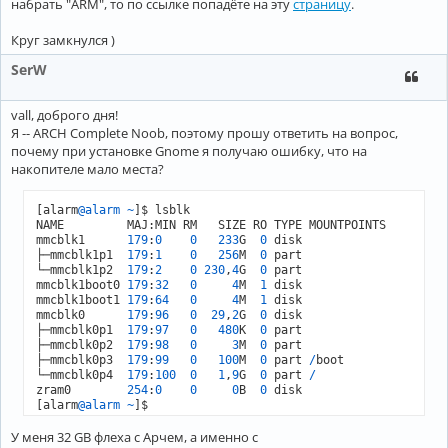
набрать "ARM", то по ссылке попадёте на эту
страницу
.
Круг замкнулся )
SerW
vall, доброго дня!
Я -- ARCH Complete Noob, поэтому прошу ответить на вопрос,
почему при установке Gnome я получаю ошибку, что на
накопителе мало места?
[alarm
@alarm
~
]$ lsblk

NAME         MAJ:MIN RM   SIZE RO TYPE MOUNTPOINTS

mmcblk1      
179
:
0
0
233
G  
0
 disk 

├─mmcblk1p1  
179
:
1
0
256
M  
0
 part 

└─mmcblk1p2  
179
:
2
0
230
,
4
G  
0
 part 

mmcblk1boot0 
179
:
32
0
4
M  
1
 disk 

mmcblk1boot1 
179
:
64
0
4
M  
1
 disk 

mmcblk0      
179
:
96
0
29
,
2
G  
0
 disk 

├─mmcblk0p1  
179
:
97
0
480
K  
0
 part 

├─mmcblk0p2  
179
:
98
0
3
M  
0
 part 

├─mmcblk0p3  
179
:
99
0
100
M  
0
 part 
/
boot

└─mmcblk0p4  
179
:
100
0
1
,
9
G  
0
 part 
/
zram0        
254
:
0
0
0
B  
0
 disk 

[alarm
@alarm
~
]$ 
У меня 32 GB флеха с Арчем, а именно с