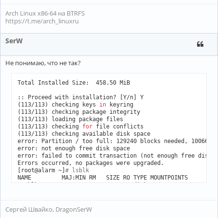
Arch Linux x86-64 на BTRFS
https://t.me/arch_linuxru
SerW
Не понимаю, что не так?
Total Installed Size:  458.50 MiB

:: Proceed with installation? [Y/n] Y

(113/113) checking keys 
in
 keyring                        
(113/113) checking package integrity                      
(113/113) loading package files                           
(113/113) checking 
for
 file conflicts                     
(113/113) checking available disk space                   
error: Partition / too full: 129240 blocks needed, 10066 bl
error: not enough free disk space

error: failed to commit transaction (not enough free disk s
Errors occurred, no packages were upgraded.

[root@alarm ~]
# lsblk
NAME         MAJ:MIN RM   SIZE RO TYPE MOUNTPOINTS

mmcblk1      179:0    0   233G  0 disk 

├─mmcblk1p1  179:1    0   256M  0 part 

└─mmcblk1p2  179:2    0 230.4G  0 part 

mmcblk1boot0 179:32   0     4M  1 disk 

Сергей Швайко, DragonSerW
mmcblk1boot1 179:64   0     4M  1 disk 
