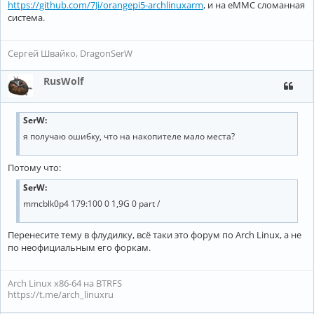
https://github.com/7Ji/orangepi5-archlinuxarm
, и на eMMC сломанная
система.
Сергей Швайко, DragonSerW
RusWolf
SerW:
я получаю ошибку, что на накопителе мало места?
Потому что:
SerW:
mmcblk0p4 179:100 0 1,9G 0 part /
Перенесите тему в флудилку, всё таки это форум по Arch Linux, а не
по неофициальным его форкам.
Arch Linux x86-64 на BTRFS
https://t.me/arch_linuxru