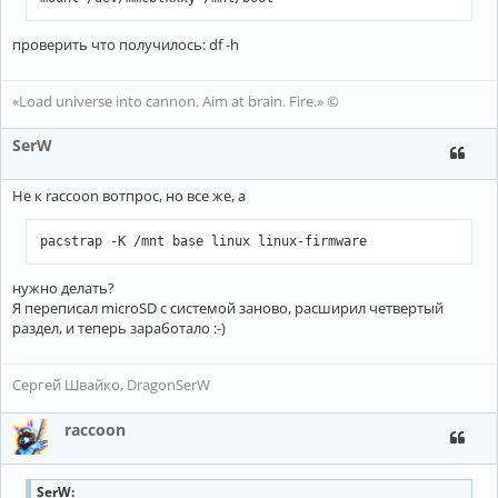
проверить что получилось: df -h
«Load universe into cannon. Aim at brain. Fire.» ©
SerW
Не к raccoon вотпрос, но все же, а
pacstrap -K /mnt base linux linux-firmware
нужно делать?
Я переписал microSD с системой заново, расширил четвертый
раздел, и теперь заработало :-)
Сергей Швайко, DragonSerW
raccoon
SerW: