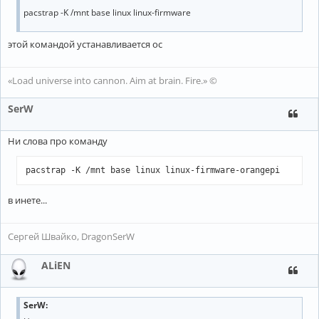
pacstrap -K /mnt base linux linux-firmware
этой командой устанавливается ос
«Load universe into cannon. Aim at brain. Fire.» ©
SerW
Ни слова про команду
pacstrap -K /mnt base linux linux-firmware-orangepi
в инете...
Сергей Швайко, DragonSerW
ALiEN
SerW
: