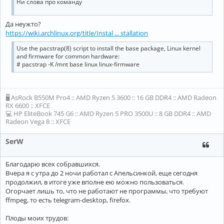
Ни слова про команду
Да неужто?
https://wiki.archlinux.org/title/Instal ... stallation
Use the pacstrap(8) script to install the base package, Linux kernel
and firmware for common hardware:
# pacstrap -K /mnt base linux linux-firmware
🖥 AsRock B550M Pro4 :: AMD Ryzen 5 3600 :: 16 GB DDR4 :: AMD Radeon
RX 6600 :: XFCE
💻 HP EliteBook 745 G6 :: AMD Ryzen 5 PRO 3500U :: 8 GB DDR4 :: AMD
Radeon Vega 8 :: XFCE
SerW
Благодарю всех собравшихся.
Вчера я с утра до 2 ночи работал с Апельсинкой, еще сегодня
продолжил, в итоге уже вполне ею можно пользоваться.
Огорчает лишь то, что не работают не программы, что требуют
ffmpeg, то есть telegram-desktop, firefox.
Плоды моих трудов: