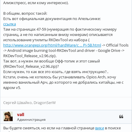
Алиэкспресс, если кому интересно).
В общем, вопрос такой:
Есть вот официальная документация по Апельсинке:
ссылка
Там на страницах 47-59 (нумерация по фактическому номеру
страниц, а не по написанным внизу номерам) описывается
использование утилиты RKDevTool из набора {
http://www.orangepi.org/html/hardWare/c ... Pi-5B.html
-> Official Tools
-> Android image burning tool-RKDevTool and driver - Google Drive ->
RKDevTool_Release_v2.96.zip}.
Так вот, а нужен ли вообще Офф-топик и этот самый
{RKDevTool_Release_v2.96.zip}?
Если нужен, то как все это юзать, где взять инструкцию?..
Кстати, очень не хотелось бы устанавливать Opios Arch, хочу
именно ванильный Арч, до которого не добрались китайцы, не с
ядром v5.
Сергей Швайко, DragonSerW
vall
Администрация
Вы будете смеяться, но если на главной странице
вики
в поиске