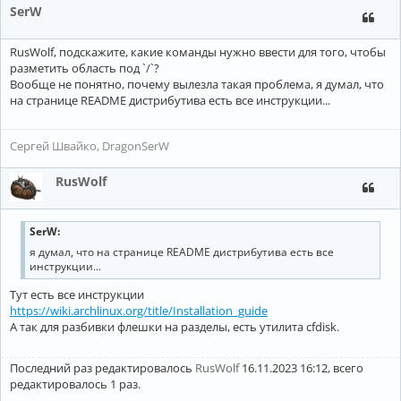
SerW
RusWolf, подскажите, какие команды нужно ввести для того, чтобы
разметить область под `/`?
Вообще не понятно, почему вылезла такая проблема, я думал, что
на странице README дистрибутива есть все инструкции...
Сергей Швайко, DragonSerW
RusWolf
SerW:
я думал, что на странице README дистрибутива есть все
инструкции...
Тут есть все инструкции
https://wiki.archlinux.org/title/Installation_guide
А так для разбивки флешки на разделы, есть утилита cfdisk.
Последний раз редактировалось
RusWolf
16.11.2023 16:12, всего
редактировалось 1 раз.