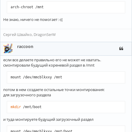
zram0        254:0    0     0B  0 disk 

arch-chroot /mnt
[root@alarm ~]
# 
Не знаю, ничего не помогает :-((
Сергей Швайко, DragonSerW
raccoon
если все делаете правильно его не может не хватать.
смонтировали будущий кореневой раздел в /mnt
mount /dev/mmcblkxxy /mnt
потом в нем создаете остальные точки монтирования:
для загрузочного раздела
mkdir
 /mnt/boot
и туда монтируете будущий загрузочный раздел
mount /dev/mmcblkxxy /mnt/boot