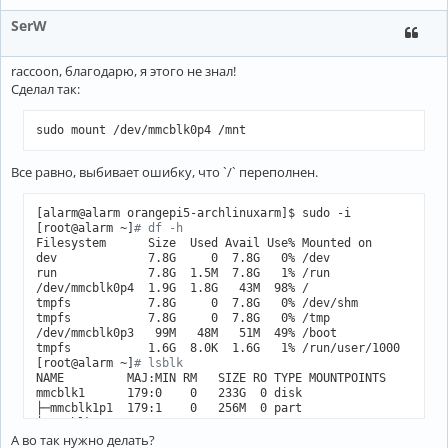
SerW
raccoon, благодарю, я этого не знал!
Сделал так:
sudo mount /dev/mmcblk0p4 /mnt
Все равно, выбивает ошибку, что `/` переполнен.
[alarm@alarm orangepi5-archlinuxarm]$ sudo -i

[root@alarm ~]
# df -h
Filesystem      Size  Used Avail Use% Mounted on

dev             7.8G     0  7.8G   0% /dev

run             7.8G  1.5M  7.8G   1% /run

/dev/mmcblk0p4  1.9G  1.8G   43M  98% /

tmpfs           7.8G     0  7.8G   0% /dev/shm

tmpfs           7.8G     0  7.8G   0% /tmp

/dev/mmcblk0p3   99M   48M   51M  49% /boot

tmpfs           1.6G  8.0K  1.6G   1% /run/user/1000

[root@alarm ~]
# lsblk
NAME         MAJ:MIN RM   SIZE RO TYPE MOUNTPOINTS

mmcblk1      179:0    0   233G  0 disk 

├─mmcblk1p1  179:1    0   256M  0 part 

└─mmcblk1p2  179:2    0 230.4G  0 part 

А во так нужно делать?
mmcblk1boot0 179:32   0     4M  1 disk 
