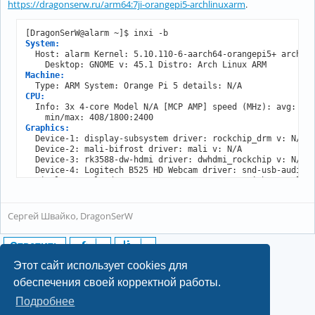
https://dragonserw.ru/arm64:7ji-orangepi5-archlinuxarm
.
System:
  Host: alarm Kernel: 5.10.110-6-aarch64-orangepi5+ arch: a
Machine:
CPU:
  Info: 3x 4-core Model N/A [MCP AMP] speed (MHz): avg: 110
Graphics:
  Device-1: display-subsystem driver: rockchip_drm v: N/A

  Device-2: mali-bifrost driver: mali v: N/A

  Device-3: rk3588-dw-hdmi driver: dwhdmi_rockchip v: N/A

  Device-4: Logitech B525 HD Webcam driver: snd-usb-audio,u
  Display: wayland server: X.org v: 1.21.1.9 with: Xwayland
    compositor: gnome-shell driver: N/A resolution: no comp
    resolution: 1920x1200

  API: OpenGL v: 4.5 compat-v: 3.0 vendor: panfrost v: N/A

Сергей Швайко, DragonSerW
Network:
Ответить
  Device-1: Broadcom driver: pcieh

  Device-2: rk3588-gmac driver: rk_gmac_dwmac

18 сообщений • Страница
1
из
1
Этот сайт использует cookies для
Drives:
обеспечения своей корректной работы.
Info:
Подробнее
  Processes: 300 Uptime: 34m Memory: total: N/A available: 
©2022-2026, Русскоязычное сообщество Arch Linux.