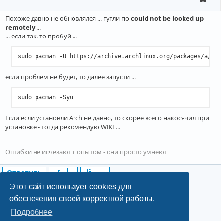
Похоже давно не обновлялся ... гугли по
could not be looked up
remotely
...
... если так, то пробуй ...
sudo pacman -U https://archive.archlinux.org/packages/a/ar
если проблем не будет, то далее запусти ...
sudo pacman -Syu
Если если установли Arch не давно, то скорее всего накосячил при
установке - тогда рекомендую WIKI ...
Ошибки не исчезают с опытом - они просто умнеют
Ответить
2 сообщения • Страница
1
из
1
Этот сайт использует cookies для
обеспечения своей корректной работы.
Подробнее
©2022-2026, Русскоязычное сообщество Arch Linux.