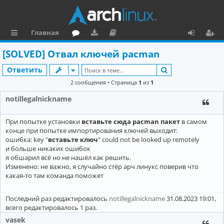
Главная
с
о
аг
о
х
ег
[SOLVED] Отвал ключей pacman
ы
ру
ру
ку
о
и
Поиск
Ответить
л
м
зк
м
д
ст
2 сообщения • Страница
1
из
1
к
и
е
р
notillegalnickname
и
н
а
При попытке установки
вставьте сюда pacman пакет
в самом
та
ц
конце при попытке импортирования ключей выходит:
ц
и
ошибка: key "
вставьте ключ
" could not be looked up remotely
и больше никаких ошибок
и
я
я обшарил всё но не нашёл как решить.
Изменено: не важно, я случайно стëр арч линукс поверив что
я
какая-то там команда поможет
Последний раз редактировалось
notillegalnickname
31.08.2023 19:01,
всего редактировалось 1 раз.
vasek