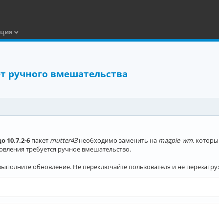
ация
ует ручного вмешательства
до 10.7.2-6
пакет
mutter43
необходимо заменить на
magpie-wm
, которы
новления требуется ручное вмешательство.
выполните обновление. Не переключайте пользователя и не перезагру