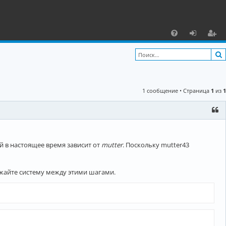
С
F
х
ег
A
о
и
Q
д
ст
1 сообщение • Страница
1
из
1
р
а
ц
и
й в настоящее время зависит от
mutter
. Поскольку mutter43
я
жайте систему между этими шагами.