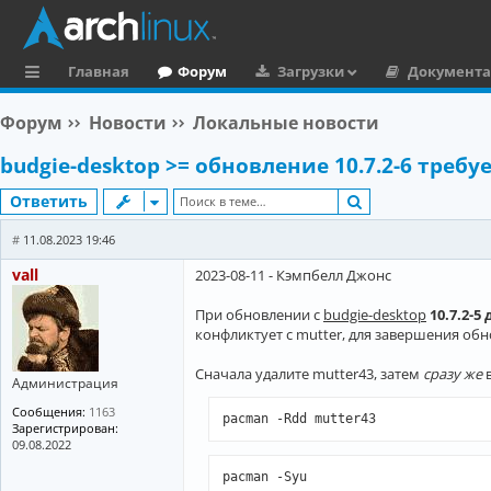
Главная
Форум
Загрузки
Документ
с
Форум
Новости
Локальные новости
ы
budgie-desktop >= обновление 10.7.2-6 треб
л
Поиск
Ответить
к
и
#
11.08.2023 19:46
vall
2023-08-11 - Кэмпбелл Джонс
При обновлении с
budgie-desktop
10.7.2-5 
конфликтует с mutter, для завершения об
Сначала удалите mutter43, затем
сразу же
Администрация
Сообщения:
1163
pacman -Rdd mutter43
Зарегистрирован:
09.08.2022
pacman -Syu