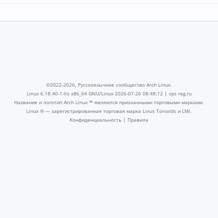
©2022-2026, Русскоязычное сообщество Arch Linux.
Linux 6.18.40-1-lts x86_64 GNU/Linux 2026-07-26 08:48:12 |
vps reg.ru
Название и логотип Arch Linux ™ являются признанными торговыми марками.
Linux ® — зарегистрированная торговая марка Linus Torvalds и LMI.
Конфиденциальность
|
Правила