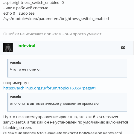
acpi.brightness_switch_enabled=0
- или в рабочей системе
echo 0 | sudo tee
/sys/module/video/parameters/brightness_switch_enabled
Ошибки не исчезают с опытом - они просто умнеют
indeviral
vasek:
Что то не помню.
например тут
https://archlinux.org.ru/forum/topic/16065/?page=1
vasek
:
отключить автоматическое управление яркостью
Ну это не совсем управление яркостью, это как-бы scrensaver
запускается, а так как он не установлен по умолчанию включается
blanking screen.
(я даже не уверен что значение яркости получаемое через acpi