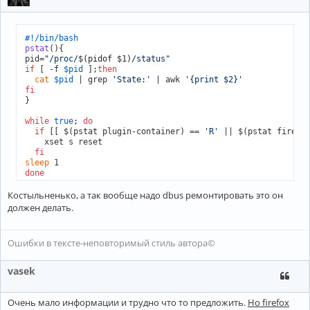
#!/bin/bash
pstat
(){

pid=
"/proc/
$(pidof $1)
/status"
if
 [ -f 
$pid
 ];
then
cat
$pid
 | grep 
'State:'
 | awk 
'{print $2}'
fi
}

while
true
; 
do
if
 [[ $(pstat plugin-container) == 
'R'
 || $(pstat firefo
    xset s reset

fi
sleep
done
Костыльненько, а так вообще надо dbus ремонтировать это он
должен делать.
Ошибки в тексте-неповторимый стиль автора©
vasek
Очень мало информации и трудно что то предложить.
Но firefox