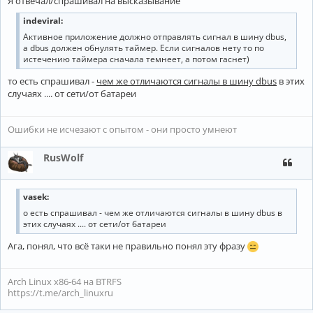
Я отвечал/спрашивал на высказывание
indeviral:
Активное приложение должно отправлять сигнал в шину dbus,
а dbus должен обнулять таймер. Если сигналов нету то по
истечению таймера сначала темнеет, а потом гаснет)
то есть спрашивал -
чем же отличаются сигналы в шину dbus
в этих
случаях .... от сети/от батареи
Ошибки не исчезают с опытом - они просто умнеют
RusWolf
vasek:
о есть спрашивал - чем же отличаются сигналы в шину dbus в
этих случаях .... от сети/от батареи
Ага, понял, что всё таки не правильно понял эту фразу
Arch Linux x86-64 на BTRFS
https://t.me/arch_linuxru