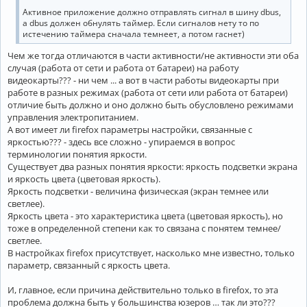
Активное приложение должно отправлять сигнал в шину dbus,
а dbus должен обнулять таймер. Если сигналов нету то по
истечению таймера сначала темнеет, а потом гаснет)
Чем же тогда отличаются в части активности/не активности эти оба
случая (работа от сети и работа от батареи) на работу
видеокарты??? - ни чем ... а вот в части работы видеокарты при
работе в разных режимах (работа от сети или работа от батареи)
отличие быть должно и оно должно быть обусловлено режимами
управления электропитанием.
А вот имеет ли firefox параметры настройки, связанные с
яркостью??? - здесь все сложно - упираемся в вопрос
терминологии понятия яркости.
Существует два разных понятия яркости: яркость подсветки экрана
и яркость цвета (цветовая яркость).
Яркость подсветки - величина физическая (экран темнее или
светлее).
Яркость цвета - это характеристика цвета (цветовая яркость), но
тоже в определенной степени как то связана с понятем темнее/
светлее.
В настройках firefox присутствует, насколько мне известно, только
параметр, связанный с яркость цвета.
И, главное, если причина действительно только в firefox, то эта
проблема должна быть у большинства юзеров … так ли это???