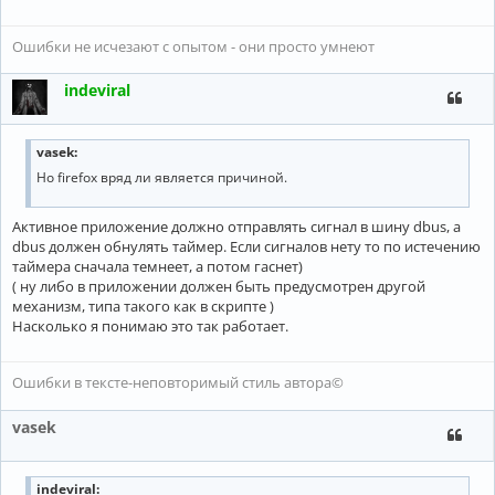
Ошибки не исчезают с опытом - они просто умнеют
indeviral
vasek:
Но firefox вряд ли является причиной.
Активное приложение должно отправлять сигнал в шину dbus, а
dbus должен обнулять таймер. Если сигналов нету то по истечению
таймера сначала темнеет, а потом гаснет)
( ну либо в приложении должен быть предусмотрен другой
механизм, типа такого как в скрипте )
Насколько я понимаю это так работает.
Ошибки в тексте-неповторимый стиль автора©
vasek
indeviral: