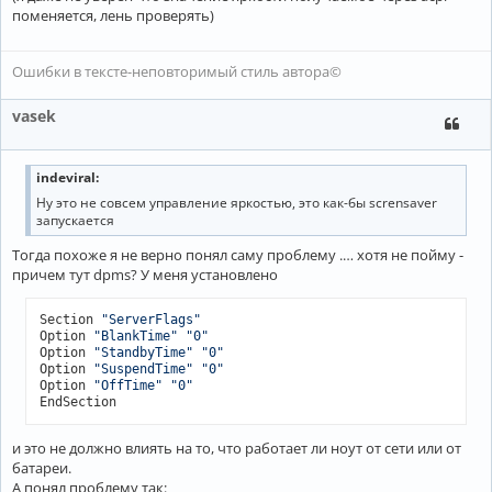
поменяется, лень проверять)
Ошибки в тексте-неповторимый стиль автора©
vasek
indeviral:
Ну это не совсем управление яркостью, это как-бы scrensaver
запускается
Тогда похоже я не верно понял саму проблему .… хотя не пойму -
причем тут dpms? У меня установлено
Section 
"ServerFlags"
Option 
"BlankTime"
"0"
Option 
"StandbyTime"
"0"
Option 
"SuspendTime"
"0"
Option 
"OffTime"
"0"
EndSection
и это не должно влиять на то, что работает ли ноут от сети или от
батареи.
А понял проблему так: