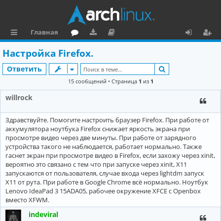
Главная
с
о
аг
о
х
ег
Настройка Firefox.
ы
ру
ру
ку
о
и
Поиск
Ответить
л
м
зк
м
д
ст
15 сообщений • Страница
1
из
1
к
и
е
р
willrock
и
н
а
Здравствуйте. Помогите настроить браузер Firefox. При работе от
та
ц
аккумулятора ноутбука Firefox снижает яркость экрана при
ц
и
просмотре видео через две минуты. При работе от зарядного
устройства такого не наблюдается, работает нормально. Также
и
я
гаснет экран при просмотре видео в Firefox, если захожу через xinit,
вероятно это связано с тем что при запуске через xinit, Х11
я
запускаются от пользователя, случае входа через lightdm запуск
Х11 от рута. При работе в Google Chrome всё нормально. Ноутбук
Lenovo IdeaPad 3 15ADA05, рабочее окружение XFCE с Openbox
вместо XFWM.
indeviral