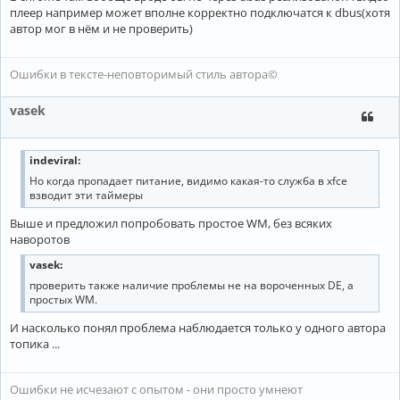
плеер например может вполне корректно подключатся к dbus(хотя
автор мог в нём и не проверить)
Ошибки в тексте-неповторимый стиль автора©
vasek
indeviral:
Но когда пропадает питание, видимо какая-то служба в xfce
взводит эти таймеры
Выше и предложил попробовать простое WM, без всяких
наворотов
vasek:
проверить также наличие проблемы не на вороченных DE, а
простых WM.
И насколько понял проблема наблюдается только у одного автора
топика ...
Ошибки не исчезают с опытом - они просто умнеют