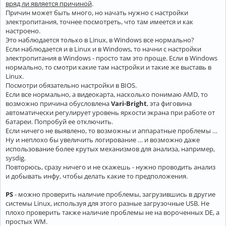
вряд ли является причиной
.
Причин может быть много, но начать нужно с настройки
электропитания, точнее посмотреть, что там имеется и как
настроено.
Это наблюдается только в Linux, в Windows все нормально?
Если наблюдается и в Linux и в Windows, то начни с настройки
электропитания в Windows - просто там это проще. Если в Windows
нормально, то смотри какие там настройки и такие же выставь в
Linux.
Посмотри обязательно настройки в BIOS.
Если все нормально, а видеокарта, насколько понимаю AMD, то
возможно причина обусловлена
Vari-Bright
, эта фиговина
автоматически регулирует уровень яркости экрана при работе от
батареи. Попробуй ее отключить.
Если ничего не выявлено, то возможны и аппаратные проблемы …
Ну и неплохо бы увеличить логирование … и возможно даже
использование более крутых механизмов для анализа, например,
sysdig.
Повторюсь, сразу ничего и не скажешь - нужно проводить анализ
и добывать инфу, чтобы делать какие то предположения.
PS
- можно проверить наличие проблемы, загрузившись в другие
системы Linux, используя для этого разные загрузочные USB. Не
плохо проверить также наличие проблемы не на вороченных DE, а
простых WM.