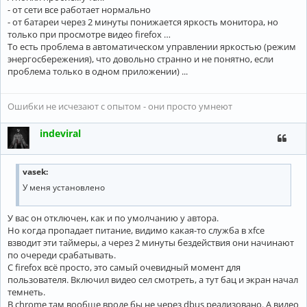
- от сети все работает нормально
- от батареи через 2 минуты понижается яркость монитора, но
только при просмотре видео firefox …
То есть проблема в автоматическом управлении яркостью (режим
энергосбережения), что довольно странно и не понятно, если
проблема только в одном приложении) ...
Ошибки не исчезают с опытом - они просто умнеют
indeviral
vasek:
У меня установлено
У вас он отключен, как и по умолчанию у автора.
Но когда пропадает питание, видимо какая-то служба в xfce
взводит эти таймеры, а через 2 минуты бездействия они начинают
по очереди срабатывать.
С firefox всё просто, это самый очевидный момент для
пользователя. Включил видео сел смотреть, а тут бац и экран начал
темнеть.
В chrome там вообще вроде бы не через dbus реализовано. А видео