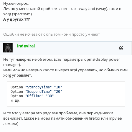
Нужен опрос.
Лично у меня такой проблемы нет - как в wayland (sway), так и в
xorg (spectrwm).
А у других ???
Ошибки не исчезают с опытом - они просто умнеют
indeviral
Не тут наверно не об этом. Есть параметры dpms(display power
manager).
Ими можно наверно как-то и через acpi управлять, но обычно ими
xorg управляет.
Option 
"StandbyTime"
"10"
Option 
"SuspendTime"
"20"
Option 
"OffTime"
"30"
и др.
И то что у автора это рядовая проблема, она периодически
возникает. (даже на моей памяти обновления firefox или mpv её
ломали)