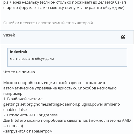
p.s. через недельку (если он столько проживёт) до делается бэкап
старого форума, я вам ссылочку скину мы не раз это обсуждали)
Ошибки в тексте-неповторимый стиль автора©
vasek
indeviral:
мы не раз это обсуждали
Что то не помню.
Можно попробовать еще и такой вариант - отключить
автоматическое управление яркостью. Способов несколько,
например
1. В рабочей системе
gsettings set org.gnome.settings-daemon.plugins.power ambient-
enabled false
2. Отключить ACPI brightness.
Для Intel это можно попробовать сделать так (можно ли это на AMD
... не знаю)
- загрузится с параметром