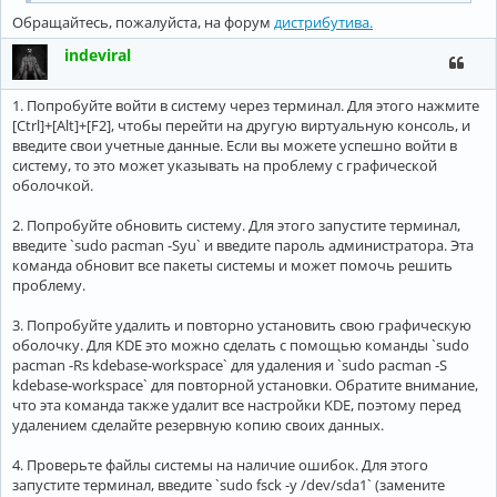
Обращайтесь, пожалуйста, на форум
дистрибутива.
indeviral
1. Попробуйте войти в систему через терминал. Для этого нажмите
[Ctrl]+[Alt]+[F2], чтобы перейти на другую виртуальную консоль, и
введите свои учетные данные. Если вы можете успешно войти в
систему, то это может указывать на проблему с графической
оболочкой.
2. Попробуйте обновить систему. Для этого запустите терминал,
введите `sudo pacman -Syu` и введите пароль администратора. Эта
команда обновит все пакеты системы и может помочь решить
проблему.
3. Попробуйте удалить и повторно установить свою графическую
оболочку. Для KDE это можно сделать с помощью команды `sudo
pacman -Rs kdebase-workspace` для удаления и `sudo pacman -S
kdebase-workspace` для повторной установки. Обратите внимание,
что эта команда также удалит все настройки KDE, поэтому перед
удалением сделайте резервную копию своих данных.
4. Проверьте файлы системы на наличие ошибок. Для этого
запустите терминал, введите `sudo fsck -y /dev/sda1` (замените