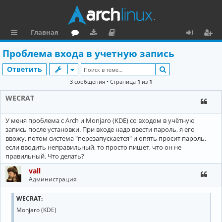
Главная
с
о
аг
о
х
ег
Проблема входа в учетную запись
ы
ру
ру
ку
о
и
Поиск
Ответить
л
м
зк
м
д
ст
3 сообщения • Страница
1
из
1
к
и
е
р
WECRAT
и
н
а
У меня проблема с Arch и Monjaro (KDE) со входом в учётную
та
ц
запись после установки. При входе надо ввести пароль, я его
ц
и
ввожу, потом система "перезапускается" и опять просит пароль,
если вводить неправильный, то просто пишет, что он не
и
я
правильный. Что делать?
я
vall
Администрация
WECRAT:
Monjaro (KDE)