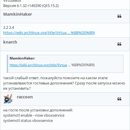
VirtualBox
Версия 6.1.32 r149290 (Qt5.15.2)
MamkinHaker
2.2 2.4
https://wiki.archlinux.org/title/Virtua ... %B8%D0%B9)
knarch
MamkinHaker:
https://wiki.archlinux.org/title/Virtua
... %B8%D0%B9)
такой слабый ответ, пожалуйста поясните на каком этапе
устанавлваются гостевые дополнения? Сразу после запуска можно
их установить?
raccoon
на госте после установки дополнений:
systemctl enable --now vboxservice
systemctl status vboxservice