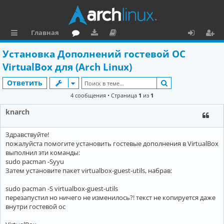
Главная
с
о
аг
о
х
ег
Установка Дополнений гостевой ОС
ы
ру
ру
ку
о
и
VirtualBox для (Arch Linux)
л
м
зк
м
д
ст
Поиск
Ответить
к
и
е
р
4 сообщения • Страница
1
из
1
и
н
а
knarch
та
ц
Здравствуйте!
ц
и
пожалуйста помогите установить гостевые дополнения в VirtualBox
и
я
выполнил эти команды:
sudo pacman -Syyu
я
Затем установите пакет virtualbox-guest-utils, набрав:
sudo pacman -S virtualbox-guest-utils
перезапустил но ничего не изменилось?! текст не копируется даже
внутри гостевой ос